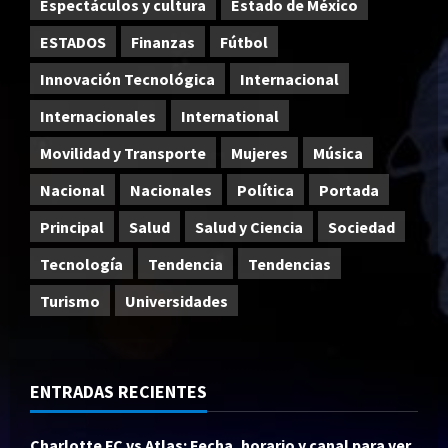
Espectáculos y cultura
Estado de México
ESTADOS
Finanzas
Fútbol
Innovación Tecnológica
Internacional
Internacionales
International
Movilidad y Transporte
Mujeres
Música
Nacional
Nacionales
Política
Portada
Principal
Salud
Salud y Ciencia
Sociedad
Tecnología
Tendencia
Tendencias
Turismo
Universidades
ENTRADAS RECIENTES
Charlotte FC vs Atlas: Fecha, horario y canal para ver