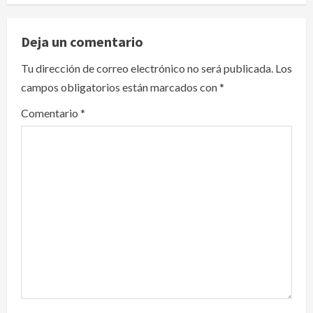
a
v
Deja un comentario
i
Tu dirección de correo electrónico no será publicada.
Los
campos obligatorios están marcados con
*
g
Comentario
*
a
t
i
o
n