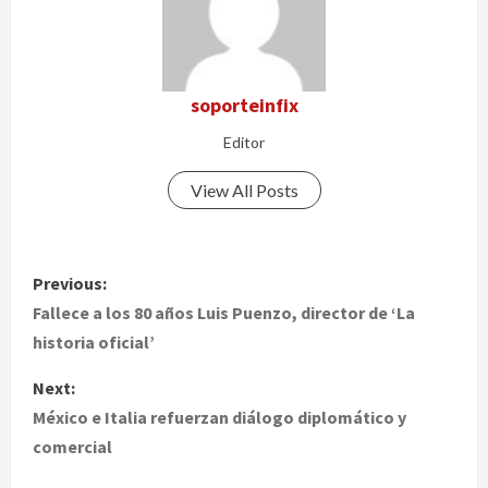
soporteinfix
Editor
View All Posts
P
Previous:
o
Fallece a los 80 años Luis Puenzo, director de ‘La
historia oficial’
s
Next:
t
México e Italia refuerzan diálogo diplomático y
comercial
n