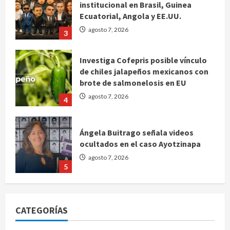
institucional en Brasil, Guinea
Ecuatorial, Angola y EE.UU.
agosto 7, 2026
3
Investiga Cofepris posible vínculo
de chiles jalapeños mexicanos con
brote de salmonelosis en EU
agosto 7, 2026
4
Ángela Buitrago señala videos
ocultados en el caso Ayotzinapa
agosto 7, 2026
5
Charlotte FC vs Atlas: Fecha,
horario y canal para ver el partido
CATEGORÍAS
de la Leagues Cup 2026
agosto 7, 2026