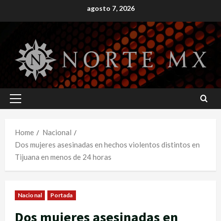
Skip
agosto 7, 2026
to
content
Primary
Menu
Home
Nacional
Dos mujeres asesinadas en hechos violentos distintos en
Tijuana en menos de 24 horas
Nacional
Portada
Dos mujeres asesinadas en