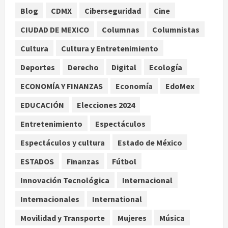
1
Blog
CDMX
Ciberseguridad
Cine
CIUDAD DE MEXICO
Columnas
Columnistas
Colombia despide al gobierno de
Gustavo Petro tras cuatro años de
Cultura
Cultura y Entretenimiento
promesas de cambio
Deportes
Derecho
Digital
Ecología
agosto 7, 2026
2
ECONOMÍA Y FINANZAS
Economía
EdoMex
Hijos de presidentes bajo escrutinio
EDUCACIÓN
Elecciones 2024
institucional en Brasil, Guinea
Ecuatorial, Angola y EE.UU.
Entretenimiento
Espectáculos
agosto 7, 2026
3
Espectáculos y cultura
Estado de México
ESTADOS
Finanzas
Fútbol
Investiga Cofepris posible vínculo
de chiles jalapeños mexicanos con
Innovación Tecnológica
Internacional
brote de salmonelosis en EU
Internacionales
International
agosto 7, 2026
4
Movilidad y Transporte
Mujeres
Música