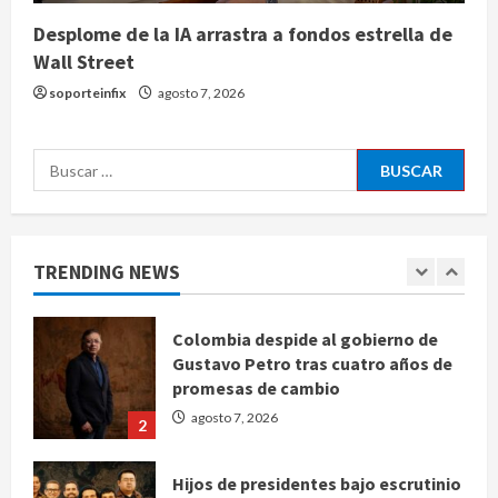
Desplome de la IA arrastra a fondos estrella de
Wall Street
Ángela Buitrago señala videos
ocultados en el caso Ayotzinapa
soporteinfix
agosto 7, 2026
agosto 7, 2026
5
Buscar:
Charlotte FC vs Atlas: Fecha,
horario y canal para ver el partido
de la Leagues Cup 2026
TRENDING NEWS
agosto 7, 2026
1
Colombia despide al gobierno de
Gustavo Petro tras cuatro años de
promesas de cambio
agosto 7, 2026
2
Hijos de presidentes bajo escrutinio