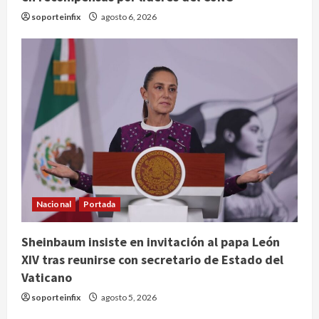
soporteinfix
agosto 6, 2026
Nacional
Portada
Sheinbaum insiste en invitación al papa León
XIV tras reunirse con secretario de Estado del
Publican artículo sobre adaptar la
Vaticano
vida social a la de los hijos
soporteinfix
agosto 5, 2026
agosto 6, 2026
2