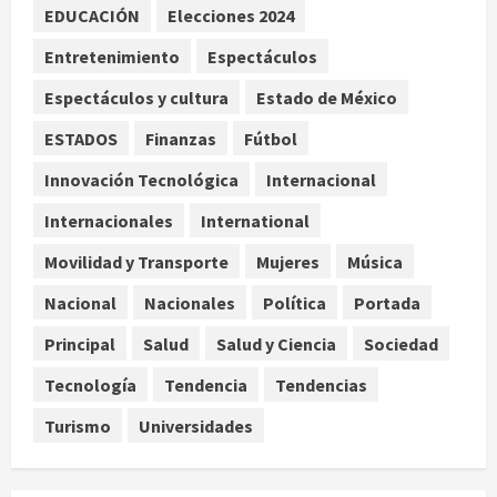
condicionan el éxito del embarazo:
EDUCACIÓN
Elecciones 2024
estudio cambia el foco al
Entretenimiento
Espectáculos
microbioma seminal
3
agosto 6, 2026
Espectáculos y cultura
Estado de México
ESTADOS
Finanzas
Fútbol
¿Sería posible saber si una
inteligencia artificial tiene
Innovación Tecnológica
Internacional
consciencia?
Internacionales
International
agosto 6, 2026
4
Movilidad y Transporte
Mujeres
Música
Sheinbaum confirma que el papa
Nacional
Nacionales
Política
Portada
León XIV no visitará México en su
gira por América Latina
Principal
Salud
Salud y Ciencia
Sociedad
agosto 6, 2026
5
Tecnología
Tendencia
Tendencias
Turismo
Universidades