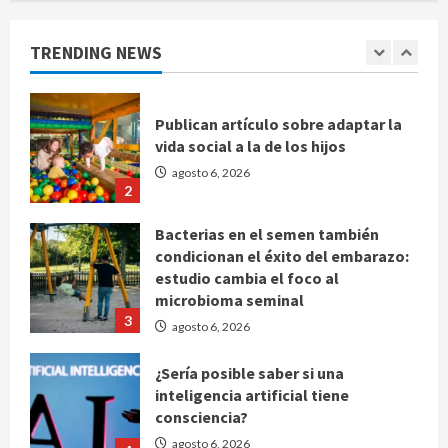
millonarias por uso no consentido
de voces femeninas
TRENDING NEWS
agosto 6, 2026
1
Publican artículo sobre adaptar la
vida social a la de los hijos
agosto 6, 2026
2
Bacterias en el semen también
condicionan el éxito del embarazo:
estudio cambia el foco al
microbioma seminal
3
agosto 6, 2026
¿Sería posible saber si una
inteligencia artificial tiene
consciencia?
agosto 6, 2026