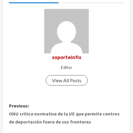
soporteinfix
Editor
View All Posts
P
Previous:
o
ONU critica normativa de la UE que permite centros
de deportación fuera de sus fronteras
s