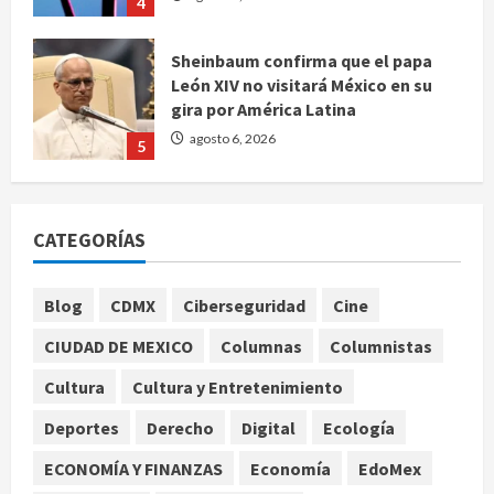
4
Sheinbaum confirma que el papa
León XIV no visitará México en su
gira por América Latina
agosto 6, 2026
5
Bad Bunny enfrenta dos demandas
millonarias por uso no consentido
CATEGORÍAS
de voces femeninas
agosto 6, 2026
1
Blog
CDMX
Ciberseguridad
Cine
CIUDAD DE MEXICO
Columnas
Columnistas
Publican artículo sobre adaptar la
vida social a la de los hijos
Cultura
Cultura y Entretenimiento
agosto 6, 2026
Deportes
Derecho
Digital
Ecología
2
ECONOMÍA Y FINANZAS
Economía
EdoMex
Bacterias en el semen también