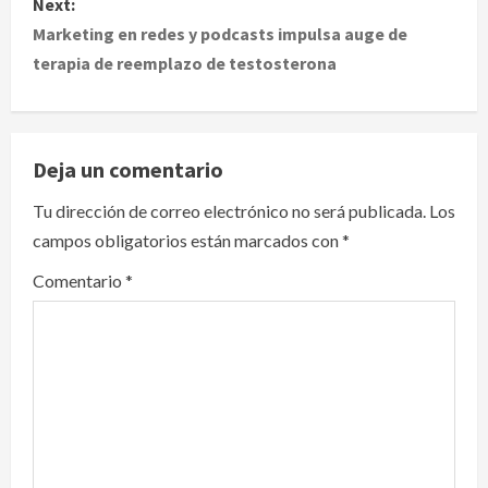
Next:
t
Marketing en redes y podcasts impulsa auge de
terapia de reemplazo de testosterona
n
a
v
Deja un comentario
i
Tu dirección de correo electrónico no será publicada.
Los
campos obligatorios están marcados con
*
g
Comentario
*
a
t
i
o
n