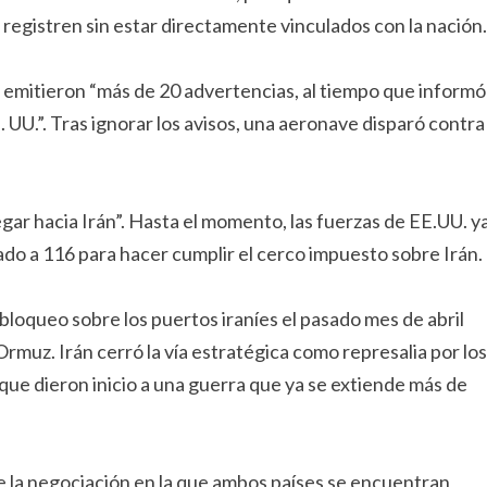
registren sin estar directamente vinculados con la nación.
s emitieron “más de 20 advertencias, al tiempo que informó
 UU.”. Tras ignorar los avisos, una aeronave disparó contra
ar hacia Irán”. Hasta el momento, las fuerzas de EE.UU. y
ado a 116 para hacer cumplir el cerco impuesto sobre Irán.
loqueo sobre los puertos iraníes el pasado mes de abril
Ormuz. Irán cerró la vía estratégica como represalia por los
que dieron inicio a una guerra que ya se extiende más de
e la negociación en la que ambos países se encuentran