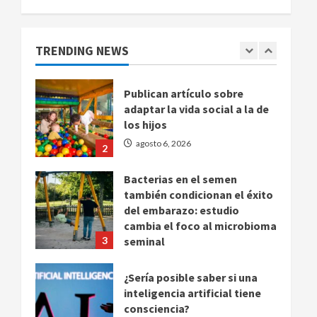
demandas millonarias por
uso no consentido de voces
femeninas
TRENDING NEWS
1
agosto 6, 2026
Publican artículo sobre
adaptar la vida social a la de
los hijos
agosto 6, 2026
2
Bacterias en el semen
también condicionan el éxito
del embarazo: estudio
cambia el foco al microbioma
3
seminal
agosto 6, 2026
¿Sería posible saber si una
inteligencia artificial tiene
consciencia?