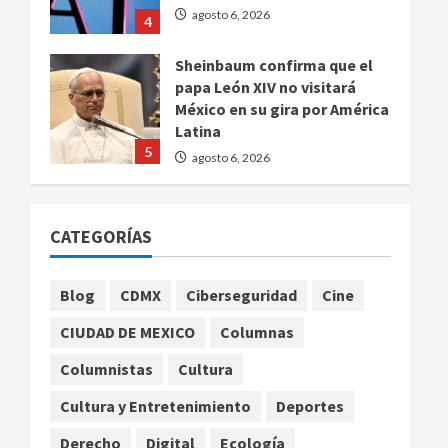
agosto 6, 2026
4
Sheinbaum confirma que el
papa León XIV no visitará
México en su gira por América
Latina
5
agosto 6, 2026
Bad Bunny enfrenta dos
demandas millonarias por
CATEGORÍAS
uso no consentido de voces
femeninas
1
agosto 6, 2026
Blog
CDMX
Ciberseguridad
Cine
CIUDAD DE MEXICO
Columnas
Publican artículo sobre
adaptar la vida social a la de
Columnistas
Cultura
los hijos
Cultura y Entretenimiento
Deportes
agosto 6, 2026
2
Derecho
Digital
Ecología