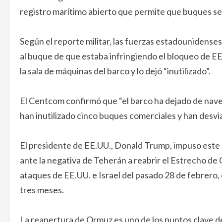
registro marítimo abierto que permite que buques se 
Según el reporte militar, las fuerzas estadounidense
al buque de que estaba infringiendo el bloqueo de EE.
la sala de máquinas del barco y lo dejó “inutilizado”.
El Centcom confirmó que “el barco ha dejado de naveg
han inutilizado cinco buques comerciales y han desvi
El presidente de EE.UU., Donald Trump, impuso este b
ante la negativa de Teherán a reabrir el Estrecho de 
ataques de EE.UU. e Israel del pasado 28 de febrero, 
tres meses.
La reapertura de Ormuz es uno de los puntos clave d