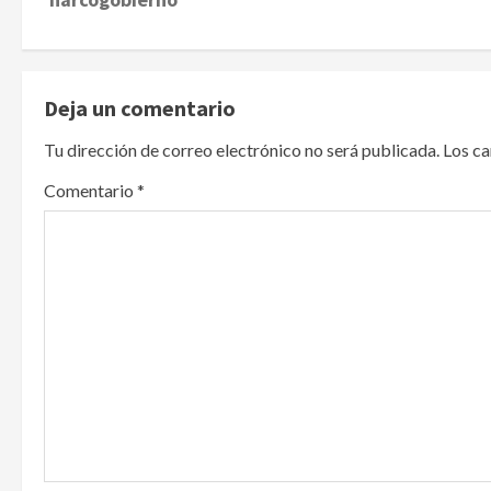
s
t
Deja un comentario
n
Tu dirección de correo electrónico no será publicada.
Los c
a
Comentario
*
v
i
g
a
t
Publican artículo sobre
i
adaptar la vida social a la de
los hijos