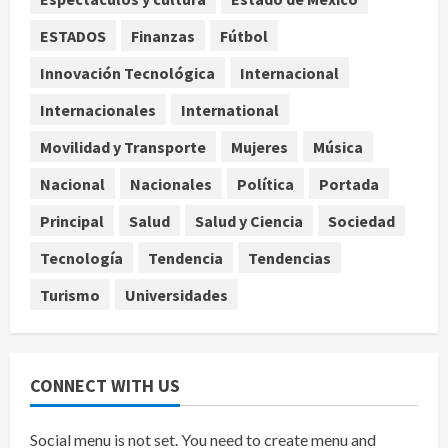
líderes del CJNG
4
agosto 6, 2026
ESTADOS
Finanzas
Fútbol
Internacional
Innovación Tecnológica
Internacional
Google nombra al premio Nobel
Internacionales
International
Demis Hassabis como científico
jefe
Movilidad y Transporte
Mujeres
Música
5
agosto 6, 2026
Nacional
Nacionales
Política
Portada
Principal
Salud
Salud y Ciencia
Sociedad
Tecnología
Tendencia
Tendencias
Turismo
Universidades
CONNECT WITH US
Social menu is not set. You need to create menu and