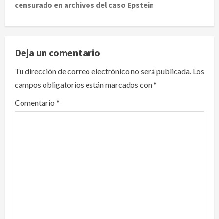
censurado en archivos del caso Epstein
n
a
v
Deja un comentario
i
Tu dirección de correo electrónico no será publicada.
Los
campos obligatorios están marcados con
*
g
Comentario
*
a
t
i
o
n