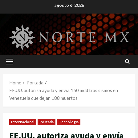
Skip
agosto 6, 2026
to
content
Primary
Menu
Home
Portada
EE.UU. autoriza ayuda y envía 150 mdd tras sismos en
Venezuela que dejan 188 muertos
Internacional
Portada
Tecnología
EE.UU. autoriza ayuda y envía