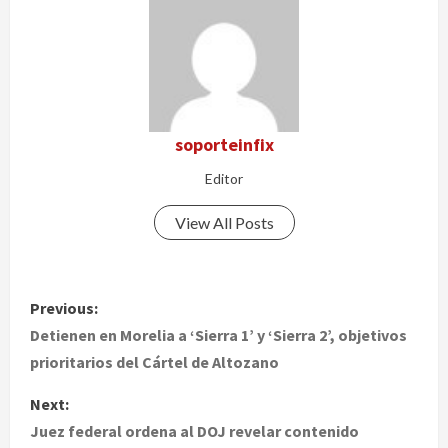
soporteinfix
Editor
View All Posts
P
Previous:
o
Detienen en Morelia a ‘Sierra 1’ y ‘Sierra 2’, objetivos
prioritarios del Cártel de Altozano
s
Next:
t
Juez federal ordena al DOJ revelar contenido