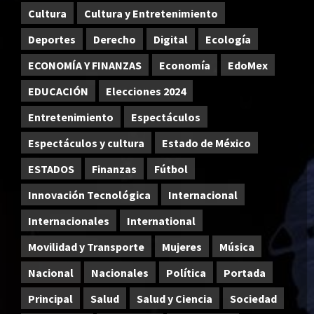
Cultura
Cultura y Entretenimiento
Deportes
Derecho
Digital
Ecología
ECONOMÍA Y FINANZAS
Economía
EdoMex
EDUCACIÓN
Elecciones 2024
Entretenimiento
Espectáculos
Espectáculos y cultura
Estado de México
ESTADOS
Finanzas
Fútbol
Innovación Tecnológica
Internacional
Internacionales
International
Movilidad y Transporte
Mujeres
Música
Nacional
Nacionales
Política
Portada
Principal
Salud
Salud y Ciencia
Sociedad