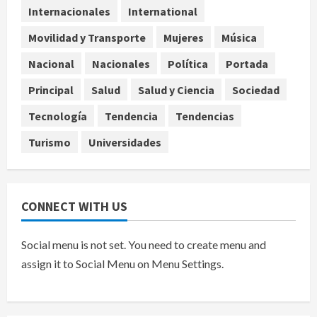
4
agosto 9, 2026
Internacionales
International
Internacional
Movilidad y Transporte
Mujeres
Música
Colombia respalda soberanía de
Nacional
Nacionales
Política
Portada
Marruecos sobre el Sáhara y busca
TLC
Principal
Salud
Salud y Ciencia
Sociedad
5
agosto 9, 2026
Tecnología
Tendencia
Tendencias
Turismo
Universidades
CONNECT WITH US
Social menu is not set. You need to create menu and
assign it to Social Menu on Menu Settings.