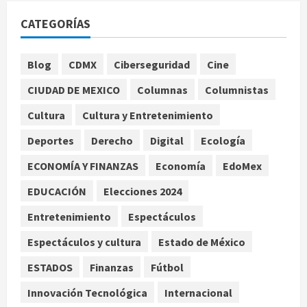
Fallece Jorge Messi, padre de
Lionel, a los 68 años en Rosario
CATEGORÍAS
agosto 9, 2026
1
Blog
CDMX
Ciberseguridad
Cine
Nacional
Detienen a ‘El Pony’ con fusil M4,
CIUDAD DE MEXICO
Columnas
Columnistas
drogas y arsenal en carretera de
Cultura
Cultura y Entretenimiento
Tabasco
2
agosto 9, 2026
Deportes
Derecho
Digital
Ecología
ECONOMÍA Y FINANZAS
Economía
EdoMex
Melanie Martinez se presenta en el
Palacio de los Deportes con su tour
EDUCACIÓN
Elecciones 2024
‘Hades: The Sacrifice’
Entretenimiento
Espectáculos
agosto 9, 2026
3
Espectáculos y cultura
Estado de México
Nacional
ESTADOS
Finanzas
Fútbol
Sheinbaum defiende reestructura
de créditos del Infonavit y niega
Innovación Tecnológica
Internacional
riesgo financiero