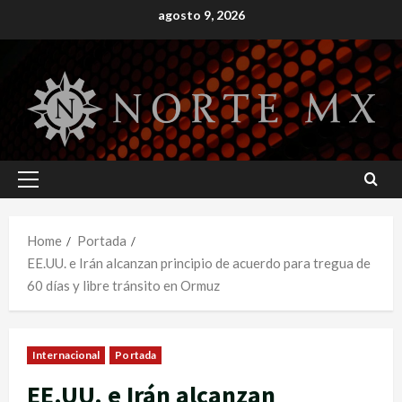
Skip
agosto 9, 2026
to
content
Primary
Menu
Home
Portada
EE.UU. e Irán alcanzan principio de acuerdo para tregua de
60 días y libre tránsito en Ormuz
Internacional
Portada
EE.UU. e Irán alcanzan