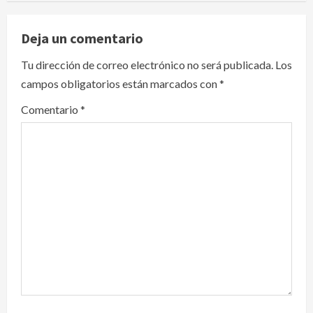
v
Deja un comentario
i
Tu dirección de correo electrónico no será publicada.
Los
g
campos obligatorios están marcados con
*
a
Comentario
*
t
i
o
n