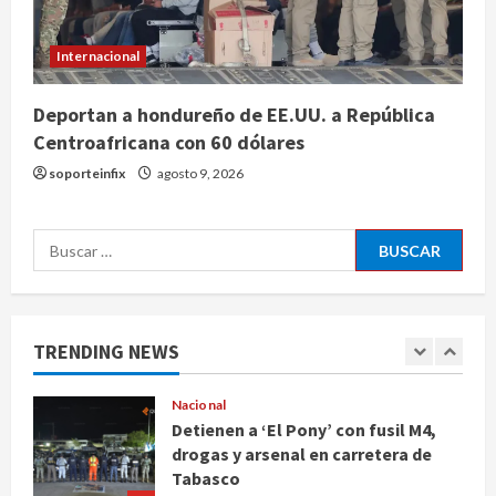
de créditos del Infonavit y niega
riesgo financiero
Internacional
4
agosto 9, 2026
Internacional
Deportan a hondureño de EE.UU. a República
Colombia respalda soberanía de
Centroafricana con 60 dólares
Marruecos sobre el Sáhara y busca
soporteinfix
agosto 9, 2026
TLC
5
agosto 9, 2026
Buscar:
Deportes
Internacional
Portada
Fallece Jorge Messi, padre de
Lionel, a los 68 años en Rosario
agosto 9, 2026
1
TRENDING NEWS
Nacional
Detienen a ‘El Pony’ con fusil M4,
drogas y arsenal en carretera de
Tabasco
2
agosto 9, 2026