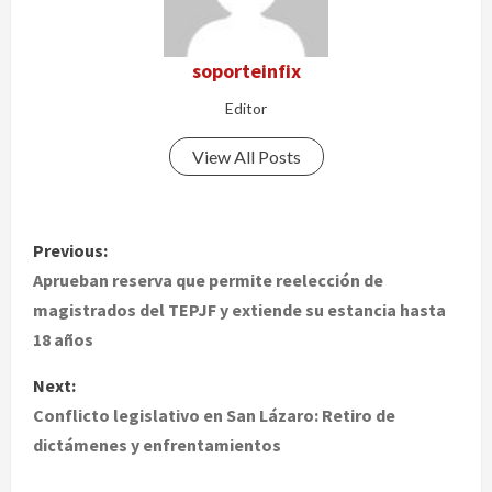
soporteinfix
Editor
View All Posts
P
Previous:
o
Aprueban reserva que permite reelección de
magistrados del TEPJF y extiende su estancia hasta
s
18 años
t
Next:
Conflicto legislativo en San Lázaro: Retiro de
n
dictámenes y enfrentamientos
a