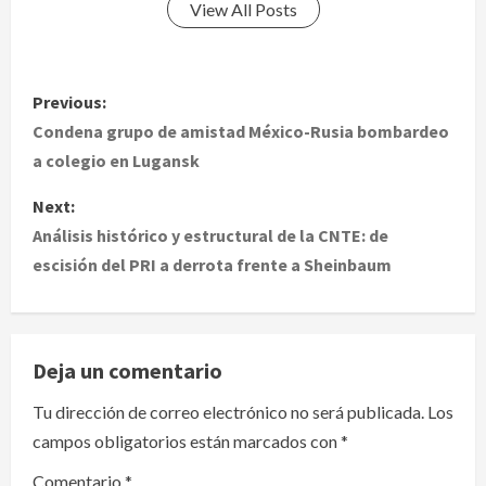
View All Posts
P
Previous:
o
Condena grupo de amistad México-Rusia bombardeo
a colegio en Lugansk
s
Next:
t
Análisis histórico y estructural de la CNTE: de
escisión del PRI a derrota frente a Sheinbaum
n
a
v
Deja un comentario
i
Tu dirección de correo electrónico no será publicada.
Los
campos obligatorios están marcados con
*
g
Comentario
*