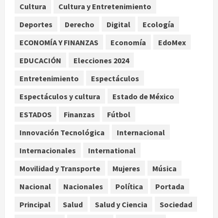
drogas y arsenal en carretera de
Cultura
Cultura y Entretenimiento
Tabasco
Deportes
Derecho
Digital
Ecología
2
agosto 9, 2026
ECONOMÍA Y FINANZAS
Economía
EdoMex
Melanie Martinez se presenta en el
EDUCACIÓN
Elecciones 2024
Palacio de los Deportes con su tour
‘Hades: The Sacrifice’
Entretenimiento
Espectáculos
agosto 9, 2026
3
Espectáculos y cultura
Estado de México
Nacional
ESTADOS
Finanzas
Fútbol
Sheinbaum defiende reestructura
de créditos del Infonavit y niega
Innovación Tecnológica
Internacional
riesgo financiero
Internacionales
International
4
agosto 9, 2026
Movilidad y Transporte
Mujeres
Música
Internacional
Colombia respalda soberanía de
Nacional
Nacionales
Política
Portada
Marruecos sobre el Sáhara y busca
Principal
Salud
Salud y Ciencia
Sociedad
TLC
5
agosto 9, 2026