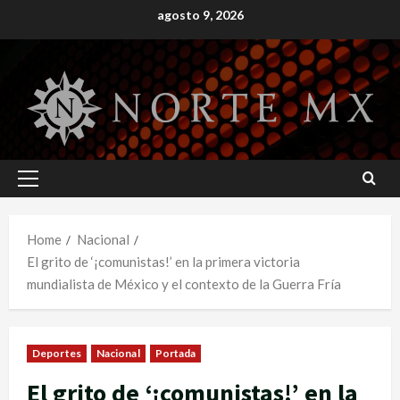
Skip
agosto 9, 2026
to
content
Primary
Menu
Home
Nacional
El grito de ‘¡comunistas!’ en la primera victoria
mundialista de México y el contexto de la Guerra Fría
Deportes
Nacional
Portada
El grito de ‘¡comunistas!’ en la