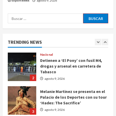
soporteinfix
agosto 9, 2026
TLC
5
agosto 9, 2026
Buscar:
Deportes
Internacional
Portada
Fallece Jorge Messi, padre de
Lionel, a los 68 años en Rosario
TRENDING NEWS
agosto 9, 2026
1
Nacional
Detienen a ‘El Pony’ con fusil M4,
drogas y arsenal en carretera de
Tabasco
2
agosto 9, 2026
Melanie Martinez se presenta en el
Palacio de los Deportes con su tour
‘Hades: The Sacrifice’
agosto 9, 2026
3