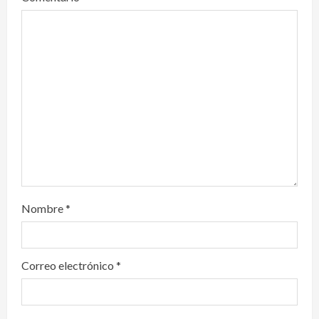
a
t
i
o
n
Nombre
*
Correo electrónico
*