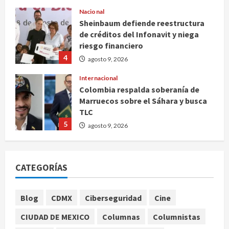
Nacional
Sheinbaum defiende reestructura
de créditos del Infonavit y niega
riesgo financiero
4
agosto 9, 2026
Internacional
Colombia respalda soberanía de
Marruecos sobre el Sáhara y busca
TLC
5
agosto 9, 2026
Deportes
Internacional
Portada
Fallece Jorge Messi, padre de
CATEGORÍAS
Lionel, a los 68 años en Rosario
agosto 9, 2026
1
Blog
CDMX
Ciberseguridad
Cine
Nacional
CIUDAD DE MEXICO
Columnas
Columnistas
Detienen a ‘El Pony’ con fusil M4,