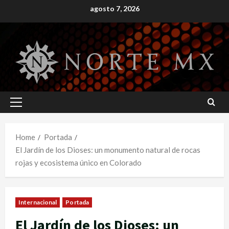
Skip
agosto 7, 2026
to
content
Primary
Menu
Home
Portada
El Jardín de los Dioses: un monumento natural de rocas
rojas y ecosistema único en Colorado
Internacional
Portada
El Jardín de los Dioses: un