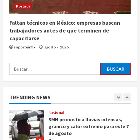
estadounidense buscado por
Portada
Interpol
4
agosto 7, 2026
Faltan técnicos en México: empresas buscan
trabajadores antes de que terminen de
Nacional
Portada
capacitarse
Detienen al exgobernador de
Guerrero Ángel Aguirre por
soporteinfix
agosto 7, 2026
obstrucción en el caso Ayotzinapa
5
agosto 7, 2026
Buscar:
Nacional
Michoacán intensifica combate a la
extorsión en zona aguacatera y
Tierra Caliente
TRENDING NEWS
1
agosto 7, 2026
Nacional
SMN pronostica lluvias intensas,
granizo y calor extremo para este 7
de agosto