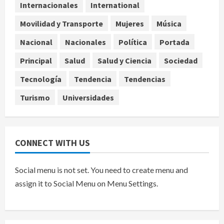
Internacionales
International
4
agosto 7, 2026
Movilidad y Transporte
Mujeres
Música
Nacional
Portada
Detienen al exgobernador de
Nacional
Nacionales
Política
Portada
Guerrero Ángel Aguirre por
Principal
Salud
Salud y Ciencia
Sociedad
obstrucción en el caso Ayotzinapa
5
agosto 7, 2026
Tecnología
Tendencia
Tendencias
Turismo
Universidades
CONNECT WITH US
Social menu is not set. You need to create menu and
assign it to Social Menu on Menu Settings.