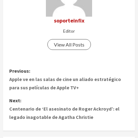
soporteinfix
Editor
View All Posts
P
Previous:
o
Apple ve en las salas de cine un aliado estratégico
para sus películas de Apple TV+
s
Next:
t
Centenario de ‘El asesinato de Roger Ackroyd’: el
legado inagotable de Agatha Christie
n
a