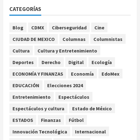
Michoacán intensifica combate a la
CATEGORÍAS
extorsión en zona aguacatera y
Tierra Caliente
1
agosto 7, 2026
Blog
CDMX
Ciberseguridad
Cine
Nacional
CIUDAD DE MEXICO
Columnas
Columnistas
SMN pronostica lluvias intensas,
granizo y calor extremo para este 7
Cultura
Cultura y Entretenimiento
de agosto
Deportes
Derecho
Digital
Ecología
2
agosto 7, 2026
ECONOMÍA Y FINANZAS
Economía
EdoMex
Internacional
Christopher Landau desmiente
EDUCACIÓN
Elecciones 2024
artículo de Foreign Policy sobre
Entretenimiento
Espectáculos
visita a Islas Salomón
3
agosto 7, 2026
Espectáculos y cultura
Estado de México
Nacional
ESTADOS
Finanzas
Fútbol
Capturan en Zapopan a ciudadano
estadounidense buscado por
Innovación Tecnológica
Internacional
Interpol