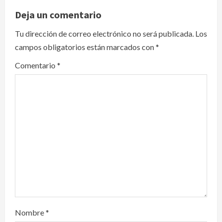
v
Deja un comentario
i
Tu dirección de correo electrónico no será publicada.
Los
campos obligatorios están marcados con
*
g
Comentario
*
a
t
i
o
n
Nombre
*