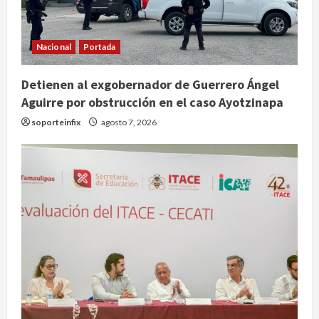
Nacional
Portada
Detienen al exgobernador de Guerrero Ángel
Aguirre por obstrucción en el caso Ayotzinapa
Nacional
soporteinfix
agosto 7, 2026
SMN pronostica lluvias intensas,
granizo y calor extremo para este 7
de agosto
2
agosto 7, 2026
Internacional
Christopher Landau desmiente
artículo de Foreign Policy sobre
visita a Islas Salomón
3
agosto 7, 2026
Nacional
Capturan en Zapopan a ciudadano