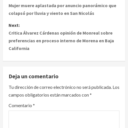
o
Mujer muere aplastada por anuncio panorámico que
colapsó por lluvia y viento en San Nicolás
s
Next:
t
Critica Álvarez Cárdenas opinión de Monreal sobre
preferencias en proceso interno de Morena en Baja
n
California
a
v
Deja un comentario
i
Tu dirección de correo electrónico no será publicada.
Los
g
campos obligatorios están marcados con
*
a
Comentario
*
t
i