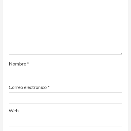
o
n
Nombre
*
Correo electrónico
*
Web