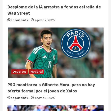
Desplome de la IA arrastra a fondos estrella de
Wall Street
soporteinfix
agosto 7, 2026
Deportes
Nacional
Nacional
PSG monitorea a Gilberto Mora, pero no hay
Lotería Nacional emite billete por
oferta formal por el joven de Xolos
centenario de la Asociación de
Scouts en México
soporteinfix
agosto 7, 2026
2
agosto 7, 2026