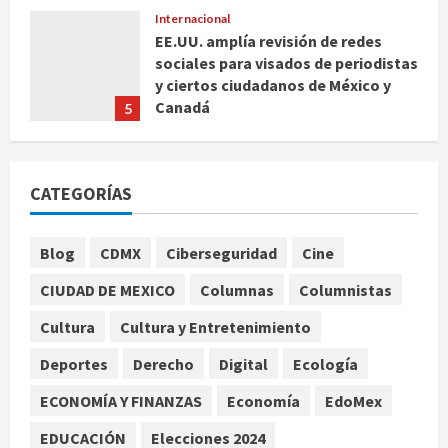
Internacional
EE.UU. amplía revisión de redes
sociales para visados de periodistas
y ciertos ciudadanos de México y
Canadá
5
agosto 7, 2026
Nacional
Fallece Carlos Garfias Merlos,
CATEGORÍAS
arzobispo emérito de Morelia
agosto 7, 2026
1
Blog
CDMX
Ciberseguridad
Cine
Nacional
CIUDAD DE MEXICO
Columnas
Columnistas
Lotería Nacional emite billete por
centenario de la Asociación de
Cultura
Cultura y Entretenimiento
Scouts en México
Deportes
Derecho
Digital
Ecología
2
agosto 7, 2026
ECONOMÍA Y FINANZAS
Economía
EdoMex
Internacional
Portada
EDUCACIÓN
Elecciones 2024
Desplome de la IA arrastra a fondos