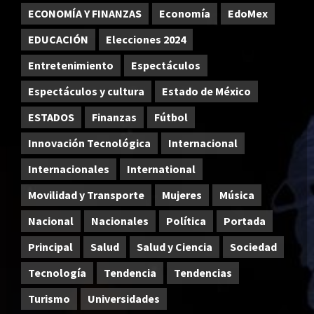
ECONOMÍA Y FINANZAS
Economía
EdoMex
EDUCACIÓN
Elecciones 2024
Entretenimiento
Espectáculos
Espectáculos y cultura
Estado de México
ESTADOS
Finanzas
Fútbol
Innovación Tecnológica
Internacional
Internacionales
International
Movilidad y Transporte
Mujeres
Música
Nacional
Nacionales
Política
Portada
Principal
Salud
Salud y Ciencia
Sociedad
Tecnología
Tendencia
Tendencias
Turismo
Universidades