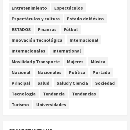
estrella de Wall Street
Entretenimiento
Espectáculos
agosto 7, 2026
3
Espectáculos y cultura
Estado de México
Internacional
ESTADOS
Finanzas
Fútbol
Estudio en Science vincula el
consumo de fruta ancestral con la
Innovación Tecnológica
Internacional
evolución del cerebro humano
Internacionales
International
4
agosto 7, 2026
Movilidad y Transporte
Mujeres
Música
Internacional
EE.UU. amplía revisión de redes
Nacional
Nacionales
Política
Portada
sociales para visados de periodistas
Principal
Salud
Salud y Ciencia
Sociedad
y ciertos ciudadanos de México y
Canadá
5
Tecnología
Tendencia
Tendencias
agosto 7, 2026
Turismo
Universidades