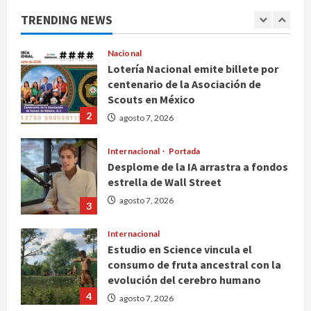
arzobispo emérito de Morelia
TRENDING NEWS
agosto 7, 2026
1
Nacional
Lotería Nacional emite billete por
centenario de la Asociación de
Scouts en México
2
agosto 7, 2026
Internacional
Portada
Desplome de la IA arrastra a fondos
estrella de Wall Street
agosto 7, 2026
3
Internacional
Estudio en Science vincula el
consumo de fruta ancestral con la
evolución del cerebro humano
4
agosto 7, 2026