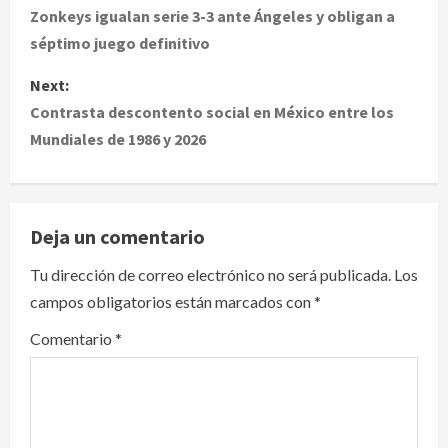
o
Zonkeys igualan serie 3-3 ante Ángeles y obligan a
séptimo juego definitivo
s
Next:
t
Contrasta descontento social en México entre los
Mundiales de 1986 y 2026
n
a
v
Deja un comentario
i
Tu dirección de correo electrónico no será publicada.
Los
campos obligatorios están marcados con
*
g
Comentario
*
a
t
i