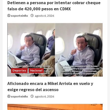
Detienen a persona por intentar cobrar cheque
falso de 420,000 pesos en CDMX
soporteinfix
agosto 6, 2026
Deportes
Nacional
Publican artículo sobre adaptar la
Aficionado encara a Mikel Arriola en vuelo y
vida social a la de los hijos
exige regreso del ascenso
agosto 6, 2026
2
soporteinfix
agosto 6, 2026
Bacterias en el semen también