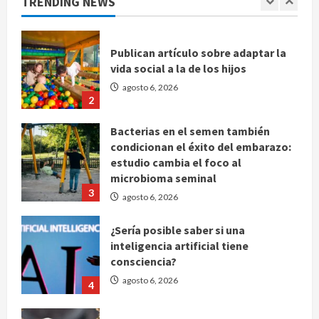
TRENDING NEWS
agosto 6, 2026
1
Publican artículo sobre adaptar la
vida social a la de los hijos
agosto 6, 2026
2
Bacterias en el semen también
condicionan el éxito del embarazo:
estudio cambia el foco al
microbioma seminal
3
agosto 6, 2026
¿Sería posible saber si una
inteligencia artificial tiene
consciencia?
agosto 6, 2026
4