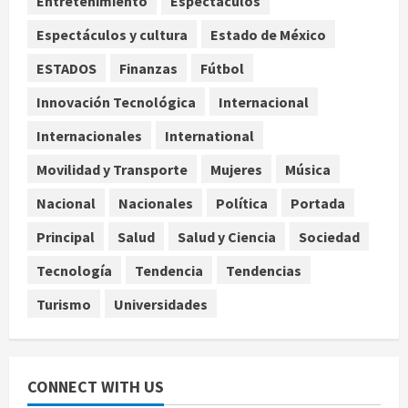
Entretenimiento
Espectáculos
microbioma seminal
3
agosto 6, 2026
Espectáculos y cultura
Estado de México
ESTADOS
Finanzas
Fútbol
¿Sería posible saber si una
inteligencia artificial tiene
Innovación Tecnológica
Internacional
consciencia?
Internacionales
International
agosto 6, 2026
4
Movilidad y Transporte
Mujeres
Música
Sheinbaum confirma que el papa
Nacional
Nacionales
Política
Portada
León XIV no visitará México en su
gira por América Latina
Principal
Salud
Salud y Ciencia
Sociedad
agosto 6, 2026
5
Tecnología
Tendencia
Tendencias
Turismo
Universidades
CONNECT WITH US