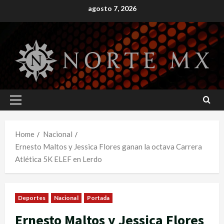
Skip
agosto 7, 2026
to
content
Primary
Menu
Home
Nacional
Ernesto Maltos y Jessica Flores ganan la octava Carrera
Atlética 5K ELEF en Lerdo
Deportes
Nacional
Portada
Ernesto Maltos y Jessica Flores