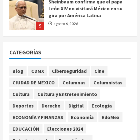
Sheinbaum confirma que el papa
León XIV no visitará México en su
gira por América Latina
agosto 6, 2026
5
Bad Bunny enfrenta dos demandas
millonarias por uso no consentido
CATEGORÍAS
de voces femeninas
agosto 6, 2026
1
Blog
CDMX
Ciberseguridad
Cine
CIUDAD DE MEXICO
Columnas
Columnistas
Publican artículo sobre adaptar la
vida social a la de los hijos
Cultura
Cultura y Entretenimiento
agosto 6, 2026
Deportes
Derecho
Digital
Ecología
2
ECONOMÍA Y FINANZAS
Economía
EdoMex
Bacterias en el semen también
condicionan el éxito del embarazo:
EDUCACIÓN
Elecciones 2024
estudio cambia el foco al