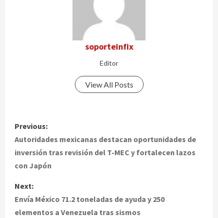
soporteinfix
Editor
View All Posts
P
Previous:
o
Autoridades mexicanas destacan oportunidades de
inversión tras revisión del T-MEC y fortalecen lazos
s
con Japón
t
Next:
Envía México 71.2 toneladas de ayuda y 250
n
elementos a Venezuela tras sismos