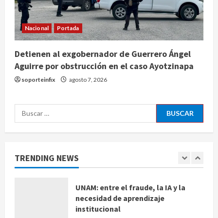
Detienen a ‘El Pony’ con fusil M4,
drogas y arsenal en carretera de
Tabasco
Nacional
Portada
4
agosto 9, 2026
Detienen al exgobernador de Guerrero Ángel
Melanie Martinez se presenta en el
Aguirre por obstrucción en el caso Ayotzinapa
Palacio de los Deportes con su tour
soporteinfix
agosto 7, 2026
‘Hades: The Sacrifice’
agosto 9, 2026
5
Buscar:
De la medicina sencilla a la
complejidad moderna: cuando el
conocimiento ya no cabe en un
hospital
TRENDING NEWS
1
agosto 9, 2026
UNAM: entre el fraude, la IA y la
necesidad de aprendizaje
institucional