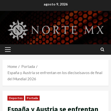
Skip
agosto 9, 2026
to
content
Primary
Menu
Home
Portada
España y Austria se enfrentan en los dieciseisavos de final
del Mundial 2026
Deportes
Portada
España y Austria se enfrentan