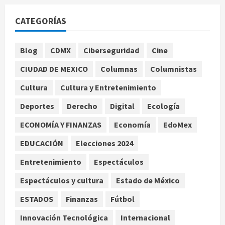
complejidad moderna: cuando el
CATEGORÍAS
conocimiento ya no cabe en un
hospital
1
agosto 9, 2026
Blog
CDMX
Ciberseguridad
Cine
CIUDAD DE MEXICO
Columnas
Columnistas
UNAM: entre el fraude, la IA y la
necesidad de aprendizaje
Cultura
Cultura y Entretenimiento
institucional
Deportes
Derecho
Digital
Ecología
agosto 9, 2026
2
ECONOMÍA Y FINANZAS
Economía
EdoMex
Deportes
Internacional
Portada
EDUCACIÓN
Elecciones 2024
Fallece Jorge Messi, padre de
Lionel, a los 68 años en Rosario
Entretenimiento
Espectáculos
agosto 9, 2026
3
Espectáculos y cultura
Estado de México
Nacional
ESTADOS
Finanzas
Fútbol
Detienen a ‘El Pony’ con fusil M4,
drogas y arsenal en carretera de
Innovación Tecnológica
Internacional