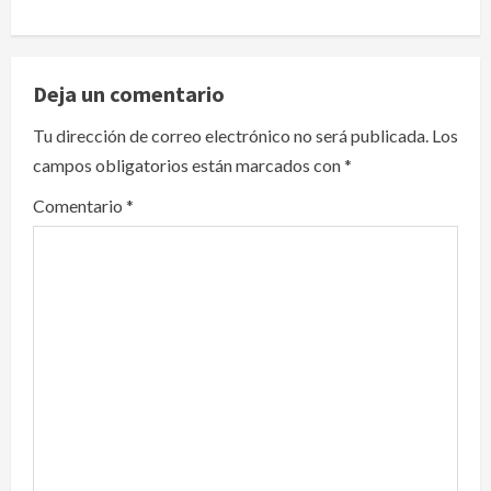
a
v
Deja un comentario
i
Tu dirección de correo electrónico no será publicada.
Los
g
campos obligatorios están marcados con
*
a
Comentario
*
t
i
o
n