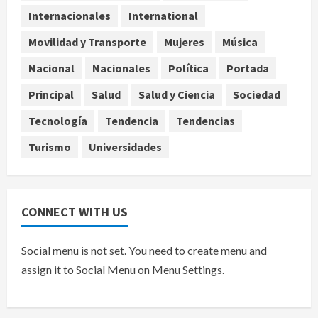
Tabasco
Internacionales
International
4
agosto 9, 2026
Movilidad y Transporte
Mujeres
Música
Melanie Martinez se presenta en el
Nacional
Nacionales
Política
Portada
Palacio de los Deportes con su tour
‘Hades: The Sacrifice’
Principal
Salud
Salud y Ciencia
Sociedad
agosto 9, 2026
5
Tecnología
Tendencia
Tendencias
Turismo
Universidades
CONNECT WITH US
Social menu is not set. You need to create menu and
assign it to Social Menu on Menu Settings.