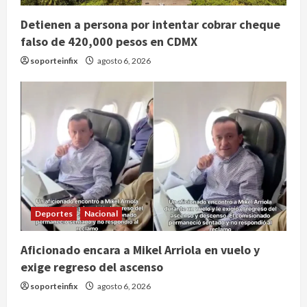
Detienen a persona por intentar cobrar cheque
falso de 420,000 pesos en CDMX
soporteinfix
agosto 6, 2026
Deportes
Nacional
Internacional
Perez Hilton es hospitalizado tras
Aficionado encara a Mikel Arriola en vuelo y
autolesionarse en vivo por TikTok
en Miami
exige regreso del ascenso
2
agosto 6, 2026
soporteinfix
agosto 6, 2026