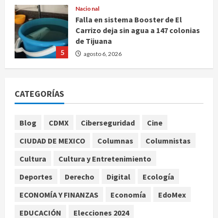
Nacional
Falla en sistema Booster de El
Carrizo deja sin agua a 147 colonias
de Tijuana
5
agosto 6, 2026
Nacional
Detienen a persona por intentar
CATEGORÍAS
cobrar cheque falso de 420,000
pesos en CDMX
1
agosto 6, 2026
Blog
CDMX
Ciberseguridad
Cine
Internacional
CIUDAD DE MEXICO
Columnas
Columnistas
Perez Hilton es hospitalizado tras
autolesionarse en vivo por TikTok
Cultura
Cultura y Entretenimiento
en Miami
Deportes
Derecho
Digital
Ecología
2
agosto 6, 2026
ECONOMÍA Y FINANZAS
Economía
EdoMex
Deportes
Nacional
EDUCACIÓN
Elecciones 2024
Aficionado encara a Mikel Arriola en