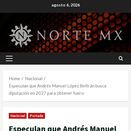
Skip
agosto 6, 2026
to
content
Primary
Menu
Home
Nacional
Especulan que Andrés Manuel López Beltrán busca
diputación en 2027 para obtener fuero
Nacional
Portada
Especulan que Andrés Manuel