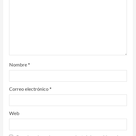
i
o
n
Nombre
*
Correo electrónico
*
Web