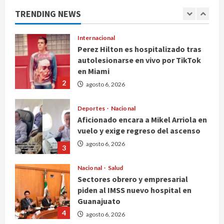
pesos en CDMX
TRENDING NEWS
1
agosto 6, 2026
Internacional
Perez Hilton es hospitalizado tras
autolesionarse en vivo por TikTok
en Miami
2
agosto 6, 2026
Deportes
Nacional
Aficionado encara a Mikel Arriola en
vuelo y exige regreso del ascenso
agosto 6, 2026
3
Nacional
Salud
Sectores obrero y empresarial
piden al IMSS nuevo hospital en
Guanajuato
4
agosto 6, 2026