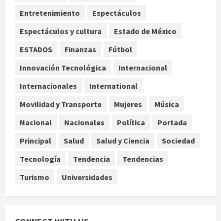
vuelo y exige regreso del ascenso
Entretenimiento
Espectáculos
agosto 6, 2026
3
Espectáculos y cultura
Estado de México
Nacional
Salud
ESTADOS
Finanzas
Fútbol
Sectores obrero y empresarial
piden al IMSS nuevo hospital en
Innovación Tecnológica
Internacional
Guanajuato
Internacionales
International
4
agosto 6, 2026
Movilidad y Transporte
Mujeres
Música
Nacional
Falla en sistema Booster de El
Nacional
Nacionales
Política
Portada
Carrizo deja sin agua a 147 colonias
Principal
Salud
Salud y Ciencia
Sociedad
de Tijuana
5
agosto 6, 2026
Tecnología
Tendencia
Tendencias
Turismo
Universidades