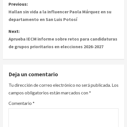
P
Previous:
o
Hallan sin vida a la influencer Paola Márquez en su
departamento en San Luis Potosí
s
Next:
t
Aprueba IECM informe sobre retos para candidaturas
de grupos prioritarios en elecciones 2026-2027
n
a
v
Deja un comentario
i
Tu dirección de correo electrónico no será publicada.
Los
campos obligatorios están marcados con
*
g
Comentario
*
a
t