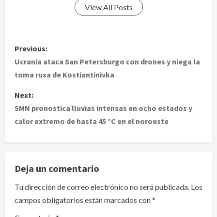
View All Posts
P
Previous:
o
Ucrania ataca San Petersburgo con drones y niega la
toma rusa de Kostiantinivka
s
Next:
t
SMN pronostica lluvias intensas en ocho estados y
calor extremo de hasta 45 °C en el noroeste
n
a
v
Deja un comentario
i
Tu dirección de correo electrónico no será publicada.
Los
campos obligatorios están marcados con
*
g