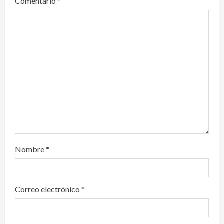
Comentario
*
a
t
i
o
n
Nombre
*
Correo electrónico
*