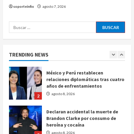
5
soporteinfix
agosto 7, 2026
EE. UU. reconoce apoyo de
Sheinbaum contra el narco pero
Buscar:
advierte que persisten desafíos
agosto 8, 2026
1
TRENDING NEWS
México y Perú restablecen
relaciones diplomáticas tras cuatro
años de enfrentamientos
agosto 8, 2026
2
Declaran accidental la muerte de
Brandon Clarke por consumo de
heroína y cocaína
agosto 8, 2026
3
Estados Unidos reanuda