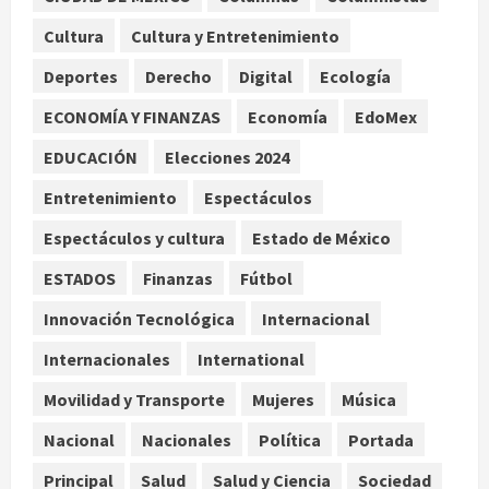
agosto 8, 2026
2
Cultura
Cultura y Entretenimiento
Declaran accidental la muerte de
Deportes
Derecho
Digital
Ecología
Brandon Clarke por consumo de
ECONOMÍA Y FINANZAS
Economía
EdoMex
heroína y cocaína
agosto 8, 2026
EDUCACIÓN
Elecciones 2024
3
Entretenimiento
Espectáculos
Estados Unidos reanuda
Espectáculos y cultura
Estado de México
parcialmente los envíos de
aguacate desde México
ESTADOS
Finanzas
Fútbol
agosto 8, 2026
4
Innovación Tecnológica
Internacional
Internacionales
International
Denuncian robo de 5 mil dólares y un
Rolex al equipo de Junior H en el
Movilidad y Transporte
Mujeres
Música
AICM
agosto 8, 2026
Nacional
Nacionales
Política
Portada
5
Principal
Salud
Salud y Ciencia
Sociedad