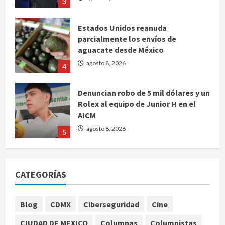
parcialmente los envíos de
aguacate desde México
agosto 8, 2026
4
Denuncian robo de 5 mil dólares y un
Rolex al equipo de Junior H en el
AICM
agosto 8, 2026
5
EE. UU. reconoce apoyo de
Sheinbaum contra el narco pero
advierte que persisten desafíos
agosto 8, 2026
1
CATEGORÍAS
México y Perú restablecen
Blog
CDMX
Ciberseguridad
Cine
relaciones diplomáticas tras cuatro
años de enfrentamientos
CIUDAD DE MEXICO
Columnas
Columnistas