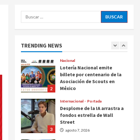
ciudadanos de México y
5
Canadá
Buscar:
Nacional
agosto 7, 2026
Fallece Carlos Garfias
Merlos, arzobispo emérito de
Morelia
TRENDING NEWS
1
agosto 7, 2026
Nacional
Lotería Nacional emite
billete por centenario de la
Asociación de Scouts en
México
2
agosto 7, 2026
Internacional
Portada
Desplome de la IA arrastra a
fondos estrella de Wall
Street
3
agosto 7, 2026