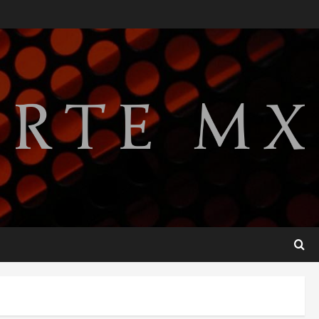
Lotería Nacional emite
billete por centenario de la
Asociación de Scouts en
México
2
agosto 7, 2026
Internacional
Portada
Desplome de la IA arrastra a
fondos estrella de Wall
Street
3
agosto 7, 2026
Internacional
Estudio en Science vincula el
consumo de fruta ancestral
con la evolución del cerebro
humano
4
agosto 7, 2026
Internacional
EE.UU. amplía revisión de
redes sociales para visados
de periodistas y ciertos