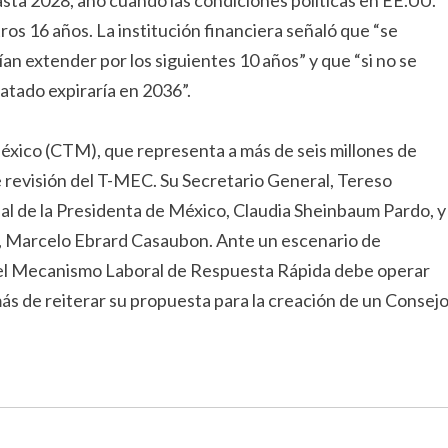
ta 2028, año cuando las condiciones políticas en EE.UU.
os 16 años. La institución financiera señaló que “se
an extender por los siguientes 10 años” y que “si no se
atado expiraría en 2036”.
éxico (CTM), que representa a más de seis millones de
 revisión del T-MEC. Su Secretario General, Tereso
al de la Presidenta de México, Claudia Sheinbaum Pardo, y
a, Marcelo Ebrard Casaubon. Ante un escenario de
 el Mecanismo Laboral de Respuesta Rápida debe operar
ás de reiterar su propuesta para la creación de un Consej