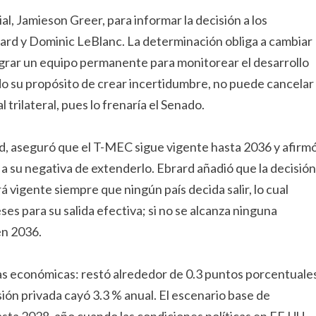
, Jamieson Greer, para informar la decisión a los
rd y Dominic LeBlanc. La determinación obliga a cambiar
egrar un equipo permanente para monitorear el desarrollo
o su propósito de crear incertidumbre, no puede cancelar
trilateral, pues lo frenaría el Senado.
d, aseguró que el T-MEC sigue vigente hasta 2036 y afirm
a su negativa de extenderlo. Ebrard añadió que la decisión
á vigente siempre que ningún país decida salir, lo cual
ses para su salida efectiva; si no se alcanza ninguna
en 2036.
s económicas: restó alrededor de 0.3 puntos porcentuale
sión privada cayó 3.3 % anual. El escenario base de