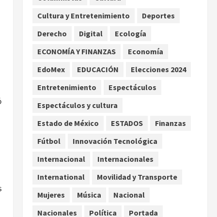
Asociación de Scouts en
Cultura y Entretenimiento
Deportes
México
2
agosto 7, 2026
Derecho
Digital
Ecología
Internacional
Portada
Desplome de la IA arrastra a
ECONOMÍA Y FINANZAS
Economía
fondos estrella de Wall
EdoMex
EDUCACIÓN
Elecciones 2024
Street
3
agosto 7, 2026
Entretenimiento
Espectáculos
ó
Internacional
Espectáculos y cultura
Estudio en Science vincula el
consumo de fruta ancestral
Estado de México
ESTADOS
Finanzas
con la evolución del cerebro
Fútbol
Innovación Tecnológica
humano
4
agosto 7, 2026
Internacional
Internacionales
Internacional
EE.UU. amplía revisión de
International
Movilidad y Transporte
redes sociales para visados
s
Mujeres
Música
Nacional
de periodistas y ciertos
ciudadanos de México y
5
Nacionales
Política
Portada
Canadá