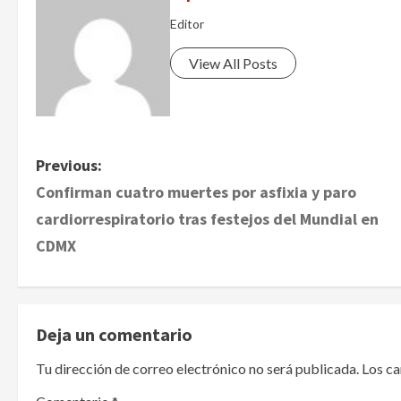
Editor
View All Posts
P
Previous:
Confirman cuatro muertes por asfixia y paro
o
cardiorrespiratorio tras festejos del Mundial en
s
CDMX
t
n
Deja un comentario
a
Tu dirección de correo electrónico no será publicada.
Los c
v