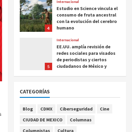
Internacional
Estudio en Science vincula el
consumo de fruta ancestral
con la evolución del cerebro
humano
4
agosto 7, 2026
Internacional
EE.UU. amplía revisión de
redes sociales para visados
de periodistas y ciertos
ciudadanos de México y
5
Canadá
Nacional
agosto 7, 2026
Fallece Carlos Garfias
CATEGORÍAS
Merlos, arzobispo emérito de
Morelia
1
agosto 7, 2026
Blog
CDMX
Ciberseguridad
Cine
s
Nacional
CIUDAD DE MEXICO
Columnas
Lotería Nacional emite
billete por centenario de la
Columnistas
Cultura