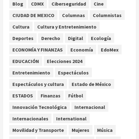
agosto 6, 2026
Blog
CDMX
Ciberseguridad
Cine
Internacional
CIUDAD DE MEXICO
Columnas
Columnistas
Perez Hilton es hospitalizado tras
autolesionarse en vivo por TikTok
Cultura
Cultura y Entretenimiento
en Miami
Deportes
Derecho
Digital
Ecología
2
agosto 6, 2026
ECONOMÍA Y FINANZAS
Economía
EdoMex
Deportes
Nacional
EDUCACIÓN
Elecciones 2024
Aficionado encara a Mikel Arriola en
vuelo y exige regreso del ascenso
Entretenimiento
Espectáculos
agosto 6, 2026
3
Espectáculos y cultura
Estado de México
Nacional
Salud
ESTADOS
Finanzas
Fútbol
Sectores obrero y empresarial
piden al IMSS nuevo hospital en
Innovación Tecnológica
Internacional
Guanajuato
Internacionales
International
4
agosto 6, 2026
Movilidad y Transporte
Mujeres
Música
Nacional