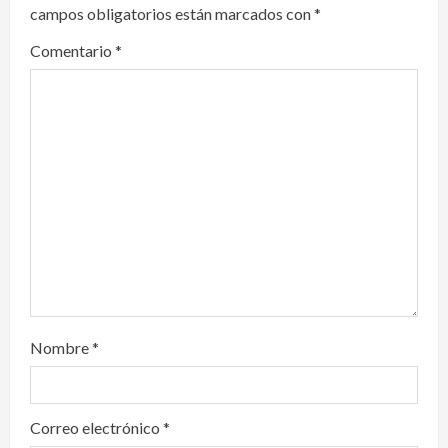
campos obligatorios están marcados con
*
g
Comentario
*
a
t
i
o
n
Nombre
*
Correo electrónico
*