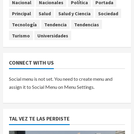
Falla en sistema Booster de El
Nacional
Nacionales
Política
Portada
Carrizo deja sin agua a 147 colonias
Principal
Salud
Salud y Ciencia
Sociedad
de Tijuana
5
agosto 6, 2026
Tecnología
Tendencia
Tendencias
Turismo
Universidades
CONNECT WITH US
Social menu is not set. You need to create menu and
assign it to Social Menu on Menu Settings.
TAL VEZ TE LAS PERDISTE