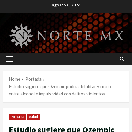
Skip
agosto 6, 2026
to
content
Primary
Menu
Home
Portada
Estudio sugiere que Ozempic podría debilitar vínculo
entre alcohol e impulsividad con delitos violentos
Portada
Salud
Estudio sugiere que Ozempic