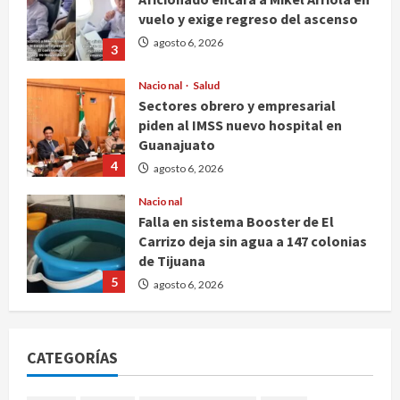
vuelo y exige regreso del ascenso
agosto 6, 2026
3
Nacional
Salud
Sectores obrero y empresarial
piden al IMSS nuevo hospital en
Guanajuato
4
agosto 6, 2026
Nacional
Falla en sistema Booster de El
Carrizo deja sin agua a 147 colonias
de Tijuana
5
agosto 6, 2026
Nacional
Detienen a persona por intentar
CATEGORÍAS
cobrar cheque falso de 420,000
pesos en CDMX
1