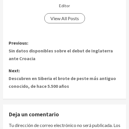
Editor
View All Posts
P
Previous:
o
Sin datos disponibles sobre el debut de Inglaterra
ante Croacia
s
Next:
t
Descubren en Siberia el brote de peste más antiguo
conocido, de hace 5.500 años
n
a
v
Deja un comentario
i
Tu dirección de correo electrónico no será publicada.
Los