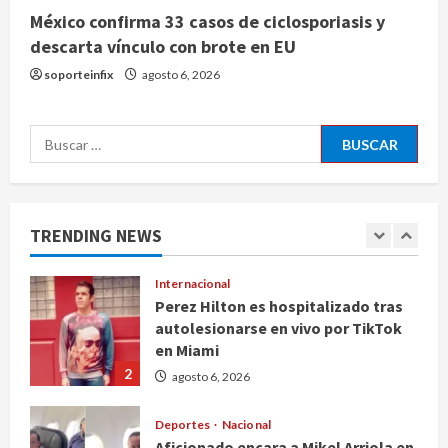
México confirma 33 casos de ciclosporiasis y
Nacional
descarta vínculo con brote en EU
Falla en sistema Booster de El
Carrizo deja sin agua a 147 colonias
soporteinfix
agosto 6, 2026
de Tijuana
5
agosto 6, 2026
Buscar:
Nacional
Detienen a persona por intentar
cobrar cheque falso de 420,000
pesos en CDMX
TRENDING NEWS
1
agosto 6, 2026
Internacional
Perez Hilton es hospitalizado tras
autolesionarse en vivo por TikTok
en Miami
2
agosto 6, 2026
Deportes
Nacional
Aficionado encara a Mikel Arriola en