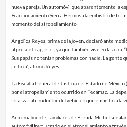
nueva pareja. Un automóvil que aparentemente la esp
Fraccionamiento Sierra Hermosa la embistió de forma
momento del atropellamiento.
Angélica Reyes, prima de la joven, declaró ante medi
al presunto agresor, ya que también vive en la zona. “
Sus papás no tenían problemas con nadie. La gente q
justicia”, afirmó Reyes.
La Fiscalía General de Justicia del Estado de Méxic
por el atropellamiento ocurrido en Tecámac. La depend
localizar al conductor del vehículo que embistió a la 
Adicionalmente, familiares de Brenda Michel señalar
automóvil involucrado en el atropellamiento a travé