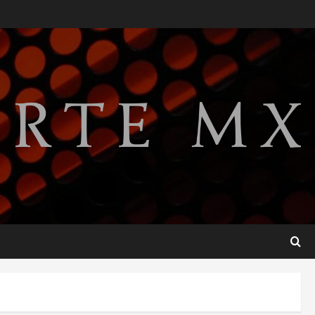
Perez Hilton es hospitalizado
tras autolesionarse en vivo
por TikTok en Miami
2
agosto 6, 2026
Deportes
Nacional
Aficionado encara a Mikel
Arriola en vuelo y exige
regreso del ascenso
3
agosto 6, 2026
Nacional
Salud
Sectores obrero y
empresarial piden al IMSS
nuevo hospital en
Guanajuato
4
agosto 6, 2026
Nacional
Falla en sistema Booster de
El Carrizo deja sin agua a 147
colonias de Tijuana