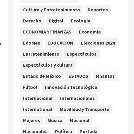
por TikTok en Miami
Cultura y Entretenimiento
Deportes
2
agosto 6, 2026
Derecho
Digital
Ecología
Deportes
Nacional
Aficionado encara a Mikel
ECONOMÍA Y FINANZAS
Economía
Arriola en vuelo y exige
EdoMex
EDUCACIÓN
Elecciones 2024
o
regreso del ascenso
3
agosto 6, 2026
Entretenimiento
Espectáculos
Nacional
Salud
Espectáculos y cultura
Sectores obrero y
empresarial piden al IMSS
Estado de México
ESTADOS
Finanzas
nuevo hospital en
Fútbol
Innovación Tecnológica
Guanajuato
4
agosto 6, 2026
Internacional
Internacionales
Nacional
Falla en sistema Booster de
International
Movilidad y Transporte
El Carrizo deja sin agua a 147
Mujeres
Música
Nacional
colonias de Tijuana
5
agosto 6, 2026
Nacionales
Política
Portada