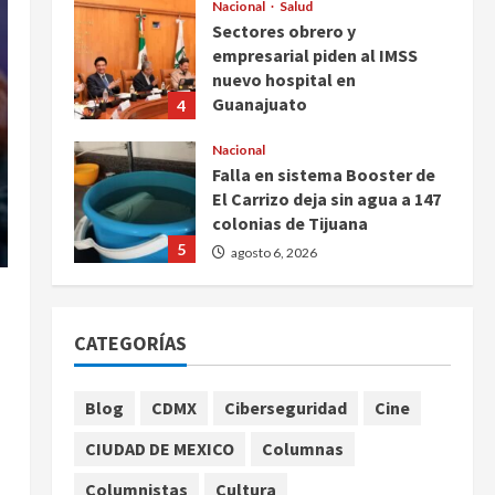
Nacional
Salud
Sectores obrero y
empresarial piden al IMSS
nuevo hospital en
Guanajuato
4
agosto 6, 2026
Nacional
Falla en sistema Booster de
El Carrizo deja sin agua a 147
colonias de Tijuana
5
agosto 6, 2026
Nacional
Detienen a persona por
CATEGORÍAS
intentar cobrar cheque falso
de 420,000 pesos en CDMX
1
agosto 6, 2026
Blog
CDMX
Ciberseguridad
Cine
Internacional
CIUDAD DE MEXICO
Columnas
Perez Hilton es hospitalizado
tras autolesionarse en vivo
Columnistas
Cultura