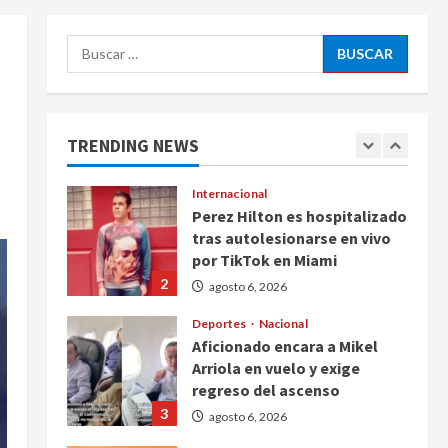
5
agosto 6, 2026
Buscar:
Nacional
Detienen a persona por
intentar cobrar cheque falso
de 420,000 pesos en CDMX
TRENDING NEWS
1
agosto 6, 2026
Internacional
Perez Hilton es hospitalizado
tras autolesionarse en vivo
por TikTok en Miami
2
agosto 6, 2026
Deportes
Nacional
Aficionado encara a Mikel
Arriola en vuelo y exige
regreso del ascenso
3
agosto 6, 2026