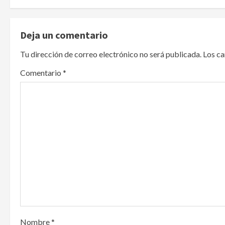
t
n
Deja un comentario
a
Tu dirección de correo electrónico no será publicada.
Los c
v
Comentario
*
i
g
a
t
i
o
n
Nombre
*