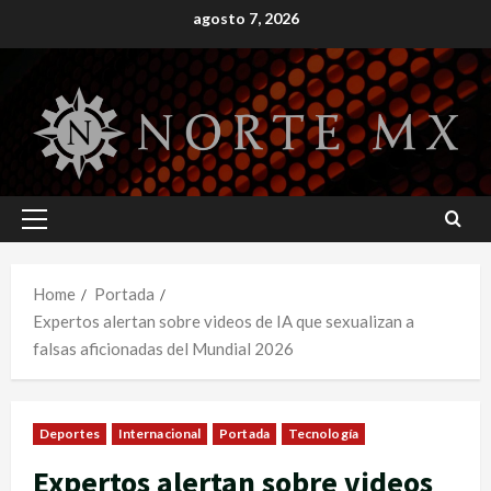
Skip
agosto 7, 2026
to
content
Primary
Menu
Home
Portada
Expertos alertan sobre videos de IA que sexualizan a
falsas aficionadas del Mundial 2026
Deportes
Internacional
Portada
Tecnología
Expertos alertan sobre videos