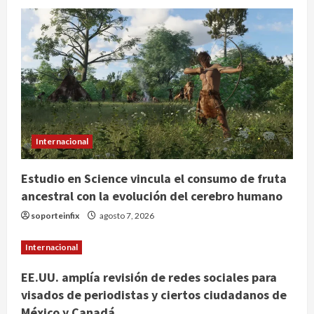
Nacional
Lotería Nacional emite billete por
centenario de la Asociación de
Scouts en México
2
agosto 7, 2026
Internacional
Portada
Desplome de la IA arrastra a fondos
Internacional
estrella de Wall Street
agosto 7, 2026
Estudio en Science vincula el consumo de fruta
3
ancestral con la evolución del cerebro humano
Internacional
soporteinfix
agosto 7, 2026
Estudio en Science vincula el
consumo de fruta ancestral con la
Internacional
evolución del cerebro humano
4
agosto 7, 2026
EE.UU. amplía revisión de redes sociales para
visados de periodistas y ciertos ciudadanos de
Internacional
México y Canadá
EE.UU. amplía revisión de redes