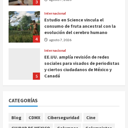
3
Internacional
Estudio en Science vincula el
consumo de fruta ancestral con la
evolución del cerebro humano
4
agosto 7, 2026
Internacional
EE.UU. amplía revisión de redes
sociales para visados de periodistas
y ciertos ciudadanos de México y
Canadá
5
agosto 7, 2026
Nacional
Fallece Carlos Garfias Merlos,
CATEGORÍAS
arzobispo emérito de Morelia
agosto 7, 2026
1
Blog
CDMX
Ciberseguridad
Cine
Nacional
CIUDAD DE MEXICO
Columnas
Columnistas