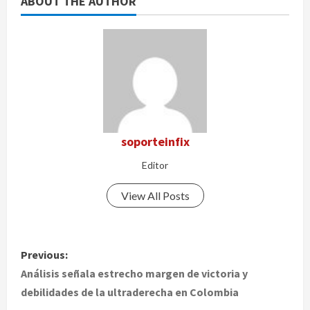
ABOUT THE AUTHOR
soporteinfix
Editor
View All Posts
P
Previous:
o
Análisis señala estrecho margen de victoria y
debilidades de la ultraderecha en Colombia
s