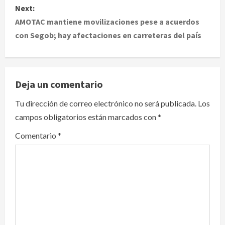
Next:
t
AMOTAC mantiene movilizaciones pese a acuerdos
con Segob; hay afectaciones en carreteras del país
n
a
v
Deja un comentario
i
Tu dirección de correo electrónico no será publicada.
Los
campos obligatorios están marcados con
*
g
Comentario
*
a
t
i
o