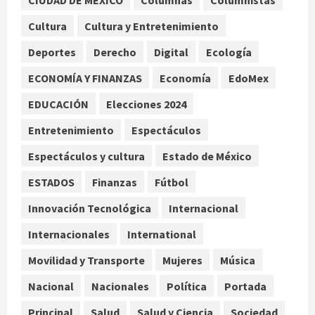
Lotería Nacional emite billete por
centenario de la Asociación de
Cultura
Cultura y Entretenimiento
Scouts en México
Deportes
Derecho
Digital
Ecología
2
agosto 7, 2026
ECONOMÍA Y FINANZAS
Economía
EdoMex
Internacional
Portada
EDUCACIÓN
Elecciones 2024
Desplome de la IA arrastra a fondos
estrella de Wall Street
Entretenimiento
Espectáculos
agosto 7, 2026
3
Espectáculos y cultura
Estado de México
Internacional
ESTADOS
Finanzas
Fútbol
Estudio en Science vincula el
consumo de fruta ancestral con la
Innovación Tecnológica
Internacional
evolución del cerebro humano
Internacionales
International
4
agosto 7, 2026
Movilidad y Transporte
Mujeres
Música
Internacional
EE.UU. amplía revisión de redes
Nacional
Nacionales
Política
Portada
sociales para visados de periodistas
Principal
Salud
Salud y Ciencia
Sociedad
y ciertos ciudadanos de México y