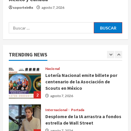
sociales para visados de periodistas
soporteinfix
agosto 7, 2026
y ciertos ciudadanos de México y
Canadá
5
Buscar:
agosto 7, 2026
Nacional
Fallece Carlos Garfias Merlos,
arzobispo emérito de Morelia
TRENDING NEWS
agosto 7, 2026
1
Nacional
Lotería Nacional emite billete por
centenario de la Asociación de
Scouts en México
2
agosto 7, 2026
Internacional
Portada
Desplome de la IA arrastra a fondos
estrella de Wall Street
agosto 7, 2026