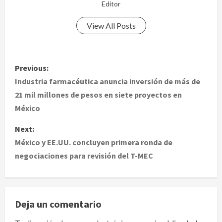
Editor
View All Posts
P
Previous:
o
Industria farmacéutica anuncia inversión de más de
21 mil millones de pesos en siete proyectos en
s
México
t
Next:
México y EE.UU. concluyen primera ronda de
n
negociaciones para revisión del T-MEC
a
v
Deja un comentario
i