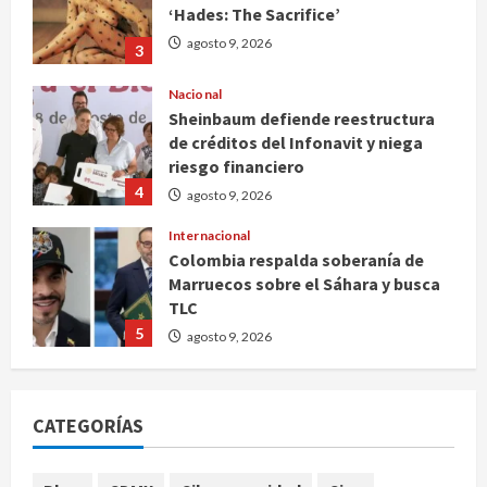
‘Hades: The Sacrifice’
agosto 9, 2026
3
Nacional
Sheinbaum defiende reestructura
de créditos del Infonavit y niega
riesgo financiero
4
agosto 9, 2026
Internacional
Colombia respalda soberanía de
Marruecos sobre el Sáhara y busca
TLC
5
agosto 9, 2026
Deportes
Internacional
Portada
Fallece Jorge Messi, padre de
CATEGORÍAS
Lionel, a los 68 años en Rosario
agosto 9, 2026
1