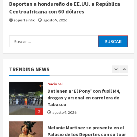
Deportan a hondureño de EE.UU. a República
Internacional
Centroafricana con 60 dólares
Colombia respalda soberanía de
Marruecos sobre el Sáhara y busca
soporteinfix
agosto 9, 2026
TLC
5
agosto 9, 2026
Buscar:
Deportes
Internacional
Portada
Fallece Jorge Messi, padre de
Lionel, a los 68 años en Rosario
TRENDING NEWS
agosto 9, 2026
1
Nacional
Detienen a ‘El Pony’ con fusil M4,
drogas y arsenal en carretera de
Tabasco
2
agosto 9, 2026
Melanie Martinez se presenta en el
Palacio de los Deportes con su tour