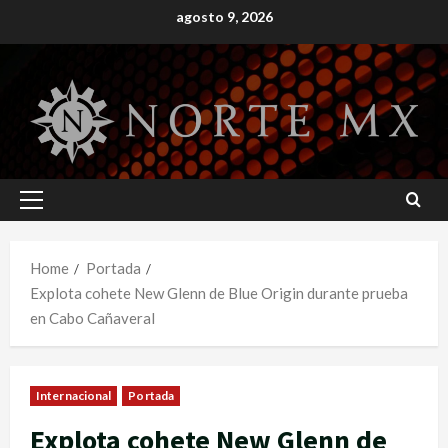
Skip
agosto 9, 2026
to
content
Primary
Menu
Home
Portada
Explota cohete New Glenn de Blue Origin durante prueba
en Cabo Cañaveral
Internacional
Portada
Explota cohete New Glenn de