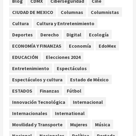
Blog
CDMX
Ciberseguridad
Cine
Nacional
CIUDAD DE MEXICO
Columnas
Columnistas
Detienen a ‘El Pony’ con fusil M4,
drogas y arsenal en carretera de
Cultura
Cultura y Entretenimiento
Tabasco
Deportes
Derecho
Digital
Ecología
2
agosto 9, 2026
ECONOMÍA Y FINANZAS
Economía
EdoMex
Melanie Martinez se presenta en el
EDUCACIÓN
Elecciones 2024
Palacio de los Deportes con su tour
‘Hades: The Sacrifice’
Entretenimiento
Espectáculos
agosto 9, 2026
3
Espectáculos y cultura
Estado de México
Nacional
ESTADOS
Finanzas
Fútbol
Sheinbaum defiende reestructura
de créditos del Infonavit y niega
Innovación Tecnológica
Internacional
riesgo financiero
Internacionales
International
4
agosto 9, 2026
Movilidad y Transporte
Mujeres
Música
Internacional
Colombia respalda soberanía de
Nacional
Nacionales
Política
Portada