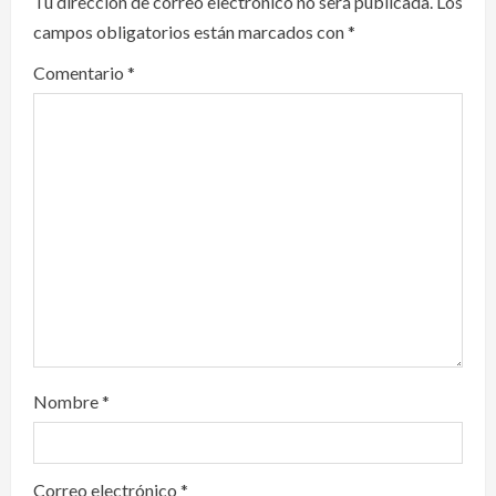
Tu dirección de correo electrónico no será publicada.
Los
g
campos obligatorios están marcados con
*
a
Comentario
*
t
i
o
n
Nombre
*
Correo electrónico
*