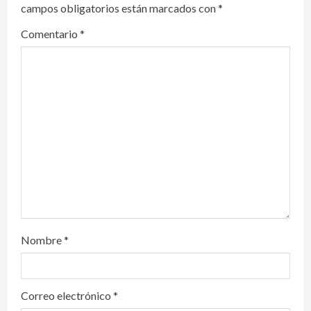
campos obligatorios están marcados con
*
a
Comentario
*
t
i
o
n
Nombre
*
Correo electrónico
*