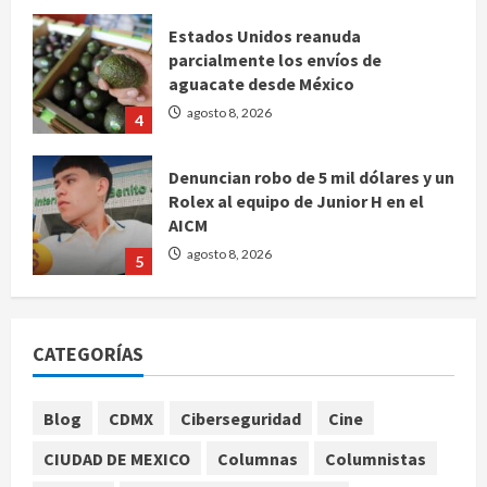
Estados Unidos reanuda
parcialmente los envíos de
aguacate desde México
agosto 8, 2026
4
Denuncian robo de 5 mil dólares y un
Rolex al equipo de Junior H en el
AICM
agosto 8, 2026
5
EE. UU. reconoce apoyo de
Sheinbaum contra el narco pero
CATEGORÍAS
advierte que persisten desafíos
agosto 8, 2026
1
Blog
CDMX
Ciberseguridad
Cine
CIUDAD DE MEXICO
Columnas
Columnistas
México y Perú restablecen
relaciones diplomáticas tras cuatro