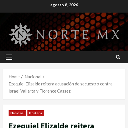
Skip
agosto 8, 2026
to
content
Primary
Menu
Home
Nacional
Ezequiel Elizalde reitera acusación de secuestro contra
Israel Vallarta y Florence Cassez
Nacional
Portada
Ezequiel Elizalde reitera