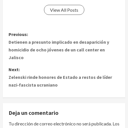
View All Posts
P
Previous:
o
Detienen a presunto implicado en desaparición y
homicidio de ocho jóvenes de un call center en
s
Jalisco
t
Next:
Zelenski rinde honores de Estado a restos de líder
n
nazi-fascista ucraniano
a
v
Deja un comentario
i
Tu dirección de correo electrónico no será publicada.
Los
g