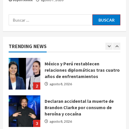
AICM
agosto 8, 2026
5
Buscar:
EE. UU. reconoce apoyo de
Sheinbaum contra el narco pero
advierte que persisten desafíos
TRENDING NEWS
agosto 8, 2026
1
México y Perú restablecen
relaciones diplomáticas tras cuatro
años de enfrentamientos
agosto 8, 2026
2
Declaran accidental la muerte de
Brandon Clarke por consumo de
heroína y cocaína
agosto 8, 2026
3