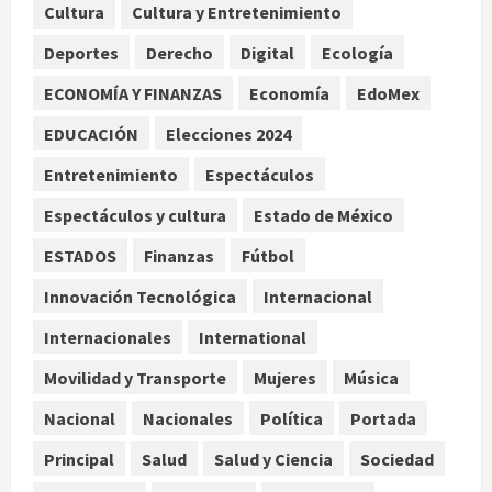
Cultura
Cultura y Entretenimiento
años de enfrentamientos
Deportes
Derecho
Digital
Ecología
agosto 8, 2026
2
ECONOMÍA Y FINANZAS
Economía
EdoMex
Declaran accidental la muerte de
EDUCACIÓN
Elecciones 2024
Brandon Clarke por consumo de
heroína y cocaína
Entretenimiento
Espectáculos
agosto 8, 2026
3
Espectáculos y cultura
Estado de México
ESTADOS
Finanzas
Fútbol
Estados Unidos reanuda
parcialmente los envíos de
Innovación Tecnológica
Internacional
aguacate desde México
Internacionales
International
agosto 8, 2026
4
Movilidad y Transporte
Mujeres
Música
Denuncian robo de 5 mil dólares y un
Nacional
Nacionales
Política
Portada
Rolex al equipo de Junior H en el
AICM
Principal
Salud
Salud y Ciencia
Sociedad
agosto 8, 2026
5