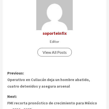
soporteinfix
Editor
View All Posts
P
Previous:
o
Operativo en Culiacán deja un hombre abatido,
cuatro detenidos y asegura arsenal
s
Next:
t
FMI recorta pronóstico de crecimiento para México