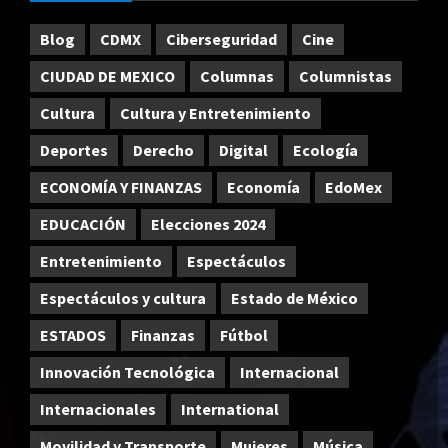
Blog
CDMX
Ciberseguridad
Cine
CIUDAD DE MEXICO
Columnas
Columnistas
Cultura
Cultura y Entretenimiento
Deportes
Derecho
Digital
Ecología
ECONOMÍA Y FINANZAS
Economía
EdoMex
EDUCACIÓN
Elecciones 2024
Entretenimiento
Espectáculos
Espectáculos y cultura
Estado de México
ESTADOS
Finanzas
Fútbol
Innovación Tecnológica
Internacional
Internacionales
International
Movilidad y Transporte
Mujeres
Música