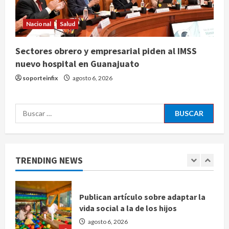
inteligencia artificial tiene
consciencia?
Nacional
Salud
agosto 6, 2026
4
Sectores obrero y empresarial piden al IMSS
Sheinbaum confirma que el papa
nuevo hospital en Guanajuato
León XIV no visitará México en su
soporteinfix
agosto 6, 2026
gira por América Latina
agosto 6, 2026
5
Buscar:
Bad Bunny enfrenta dos demandas
millonarias por uso no consentido
de voces femeninas
TRENDING NEWS
agosto 6, 2026
1
Publican artículo sobre adaptar la
vida social a la de los hijos
agosto 6, 2026