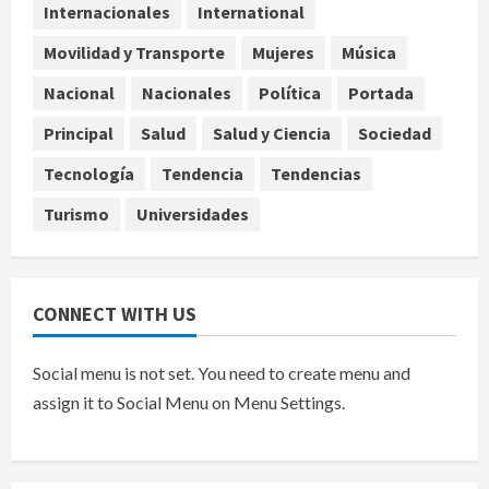
Internacionales
International
agosto 6, 2026
4
Movilidad y Transporte
Mujeres
Música
Sheinbaum confirma que el papa
Nacional
Nacionales
Política
Portada
León XIV no visitará México en su
gira por América Latina
Principal
Salud
Salud y Ciencia
Sociedad
agosto 6, 2026
5
Tecnología
Tendencia
Tendencias
Turismo
Universidades
CONNECT WITH US
Social menu is not set. You need to create menu and
assign it to Social Menu on Menu Settings.