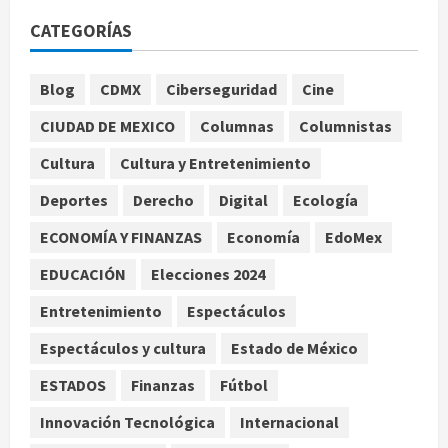
millonarias por uso no consentido
CATEGORÍAS
de voces femeninas
agosto 6, 2026
1
Blog
CDMX
Ciberseguridad
Cine
CIUDAD DE MEXICO
Columnas
Columnistas
Publican artículo sobre adaptar la
vida social a la de los hijos
Cultura
Cultura y Entretenimiento
agosto 6, 2026
Deportes
Derecho
Digital
Ecología
2
ECONOMÍA Y FINANZAS
Economía
EdoMex
Bacterias en el semen también
condicionan el éxito del embarazo:
EDUCACIÓN
Elecciones 2024
estudio cambia el foco al
Entretenimiento
Espectáculos
microbioma seminal
3
agosto 6, 2026
Espectáculos y cultura
Estado de México
ESTADOS
Finanzas
Fútbol
¿Sería posible saber si una
inteligencia artificial tiene
Innovación Tecnológica
Internacional
consciencia?