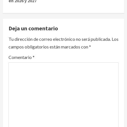
en 2026 y 2027
n
a
v
Deja un comentario
i
Tu dirección de correo electrónico no será publicada.
Los
campos obligatorios están marcados con
*
g
Comentario
*
a
t
i
o
n