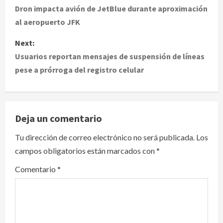
o
Dron impacta avión de JetBlue durante aproximación
al aeropuerto JFK
s
Next:
t
Usuarios reportan mensajes de suspensión de líneas
pese a prórroga del registro celular
n
a
v
Deja un comentario
i
Tu dirección de correo electrónico no será publicada.
Los
campos obligatorios están marcados con
*
g
Comentario
*
a
t
i