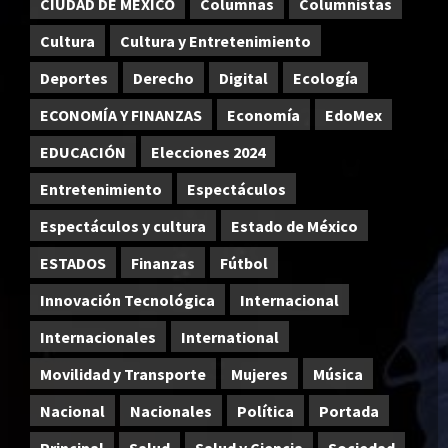
CIUDAD DE MEXICO
Columnas
Columnistas
Cultura
Cultura y Entretenimiento
Deportes
Derecho
Digital
Ecología
ECONOMÍA Y FINANZAS
Economía
EdoMex
EDUCACIÓN
Elecciones 2024
Entretenimiento
Espectáculos
Espectáculos y cultura
Estado de México
ESTADOS
Finanzas
Fútbol
Innovación Tecnológica
Internacional
Internacionales
International
Movilidad y Transporte
Mujeres
Música
Nacional
Nacionales
Política
Portada
Principal
Salud
Salud y Ciencia
Sociedad