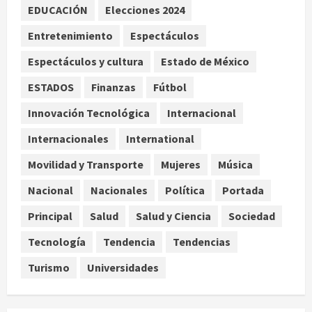
EDUCACIÓN
Elecciones 2024
Palacio de los Deportes con su tour
‘Hades: The Sacrifice’
Entretenimiento
Espectáculos
agosto 9, 2026
3
Espectáculos y cultura
Estado de México
Nacional
ESTADOS
Finanzas
Fútbol
Sheinbaum defiende reestructura
de créditos del Infonavit y niega
Innovación Tecnológica
Internacional
riesgo financiero
Internacionales
International
4
agosto 9, 2026
Movilidad y Transporte
Mujeres
Música
Internacional
Colombia respalda soberanía de
Nacional
Nacionales
Política
Portada
Marruecos sobre el Sáhara y busca
Principal
Salud
Salud y Ciencia
Sociedad
TLC
5
agosto 9, 2026
Tecnología
Tendencia
Tendencias
Turismo
Universidades