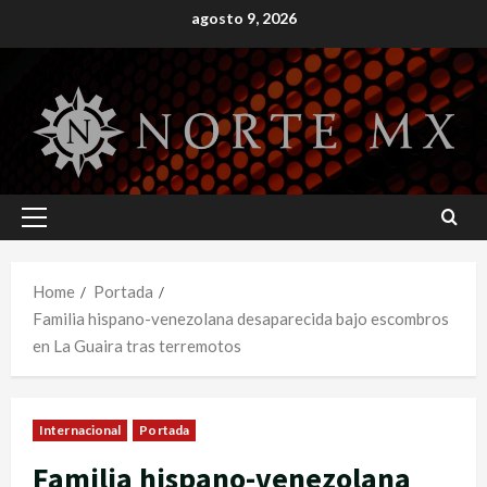
Skip
agosto 9, 2026
to
content
Primary
Menu
Home
Portada
Familia hispano-venezolana desaparecida bajo escombros
en La Guaira tras terremotos
Internacional
Portada
Familia hispano-venezolana