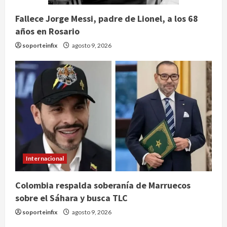
Fallece Jorge Messi, padre de Lionel, a los 68
años en Rosario
soporteinfix
agosto 9, 2026
Internacional
Nacional
Colombia respalda soberanía de Marruecos
Detienen a ‘El Pony’ con fusil M4,
sobre el Sáhara y busca TLC
drogas y arsenal en carretera de
Tabasco
soporteinfix
agosto 9, 2026
2
agosto 9, 2026