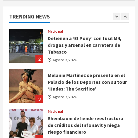
Fallece Jorge Messi, padre de
Lionel, a los 68 años en Rosario
TRENDING NEWS
agosto 9, 2026
1
Nacional
Detienen a ‘El Pony’ con fusil M4,
drogas y arsenal en carretera de
Tabasco
2
agosto 9, 2026
Melanie Martinez se presenta en el
Palacio de los Deportes con su tour
‘Hades: The Sacrifice’
agosto 9, 2026
3
Nacional
Sheinbaum defiende reestructura
de créditos del Infonavit y niega
riesgo financiero