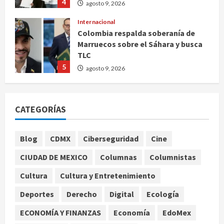
4
agosto 9, 2026
Internacional
Colombia respalda soberanía de
Marruecos sobre el Sáhara y busca
TLC
5
agosto 9, 2026
Deportes
Internacional
Portada
Fallece Jorge Messi, padre de
CATEGORÍAS
Lionel, a los 68 años en Rosario
agosto 9, 2026
1
Blog
CDMX
Ciberseguridad
Cine
Nacional
CIUDAD DE MEXICO
Columnas
Columnistas
Detienen a ‘El Pony’ con fusil M4,
drogas y arsenal en carretera de
Cultura
Cultura y Entretenimiento
Tabasco
Deportes
Derecho
Digital
Ecología
2
agosto 9, 2026
ECONOMÍA Y FINANZAS
Economía
EdoMex
Melanie Martinez se presenta en el