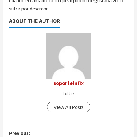
cuando el cantante notó que al público le gustaba verlo
sufrir por desamor.
ABOUT THE AUTHOR
soporteinfix
Editor
View All Posts
P
Previous: