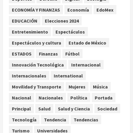
agosto 9, 2026
ECONOMÍA Y FINANZAS
Economía
EdoMex
Melanie Martinez se presenta en el
EDUCACIÓN
Elecciones 2024
Palacio de los Deportes con su tour
‘Hades: The Sacrifice’
Entretenimiento
Espectáculos
agosto 9, 2026
3
Espectáculos y cultura
Estado de México
Nacional
ESTADOS
Finanzas
Fútbol
Sheinbaum defiende reestructura
de créditos del Infonavit y niega
Innovación Tecnológica
Internacional
riesgo financiero
Internacionales
International
4
agosto 9, 2026
Movilidad y Transporte
Mujeres
Música
Internacional
Colombia respalda soberanía de
Nacional
Nacionales
Política
Portada
Marruecos sobre el Sáhara y busca
TLC
Principal
Salud
Salud y Ciencia
Sociedad
5
agosto 9, 2026
Tecnología
Tendencia
Tendencias
Turismo
Universidades