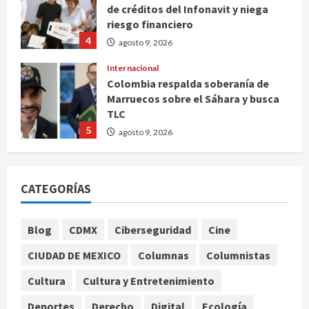
de créditos del Infonavit y niega
riesgo financiero
4
agosto 9, 2026
Internacional
Colombia respalda soberanía de
Marruecos sobre el Sáhara y busca
TLC
5
agosto 9, 2026
Deportes
Internacional
Portada
Fallece Jorge Messi, padre de
CATEGORÍAS
Lionel, a los 68 años en Rosario
agosto 9, 2026
1
Blog
CDMX
Ciberseguridad
Cine
Nacional
CIUDAD DE MEXICO
Columnas
Columnistas
Detienen a ‘El Pony’ con fusil M4,
drogas y arsenal en carretera de
Cultura
Cultura y Entretenimiento
Tabasco
Deportes
Derecho
Digital
Ecología
2