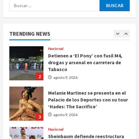
Buscar:
Deportes
Internacional
Portada
Fallece Jorge Messi, padre de
Lionel, a los 68 años en Rosario
TRENDING NEWS
agosto 9, 2026
1
Nacional
Detienen a ‘El Pony’ con fusil M4,
drogas y arsenal en carretera de
Tabasco
2
agosto 9, 2026
Melanie Martinez se presenta en el
Palacio de los Deportes con su tour
‘Hades: The Sacrifice’
agosto 9, 2026
3
Nacional
Sheinbaum defiende reestructura