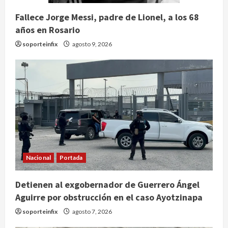
Fallece Jorge Messi, padre de Lionel, a los 68
años en Rosario
soporteinfix
agosto 9, 2026
Nacional
Portada
Detienen al exgobernador de Guerrero Ángel
Aguirre por obstrucción en el caso Ayotzinapa
Nacional
soporteinfix
agosto 7, 2026
Detienen a ‘El Pony’ con fusil M4,
drogas y arsenal en carretera de