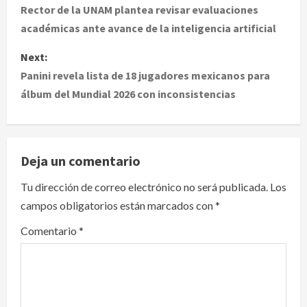
o
Rector de la UNAM plantea revisar evaluaciones
académicas ante avance de la inteligencia artificial
s
Next:
t
Panini revela lista de 18 jugadores mexicanos para
álbum del Mundial 2026 con inconsistencias
n
a
v
Deja un comentario
i
Tu dirección de correo electrónico no será publicada.
Los
campos obligatorios están marcados con
*
g
Comentario
*
a
t
i