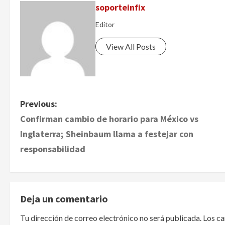
soporteinfix
Editor
View All Posts
P
Previous:
Confirman cambio de horario para México vs
o
Inglaterra; Sheinbaum llama a festejar con
s
responsabilidad
t
n
Deja un comentario
a
Tu dirección de correo electrónico no será publicada.
Los c