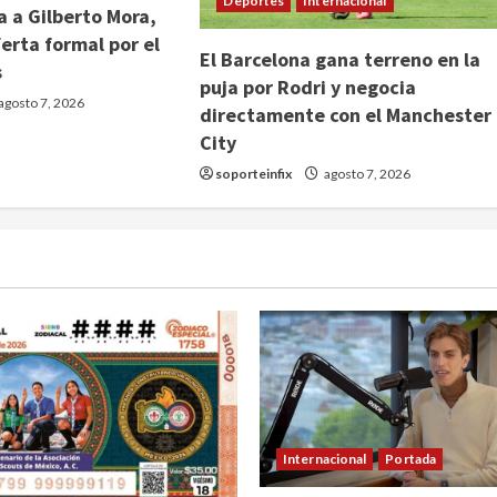
Deportes
Internacional
 a Gilberto Mora,
erta formal por el
El Barcelona gana terreno en la
s
puja por Rodri y negocia
agosto 7, 2026
directamente con el Manchester
City
soporteinfix
agosto 7, 2026
Internacional
Portada