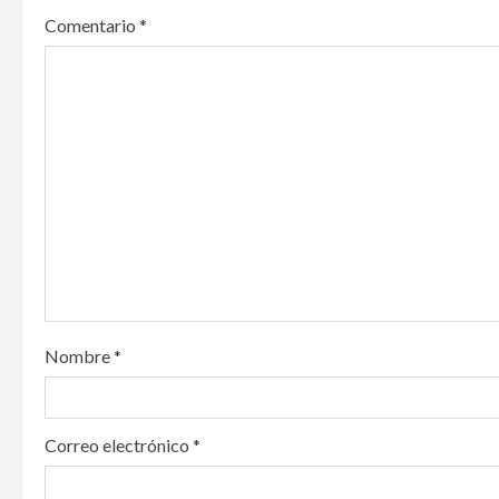
v
Comentario
*
i
g
a
t
i
o
n
Nombre
*
Correo electrónico
*