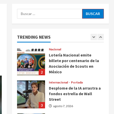
ciudadanos de México y
5
Canadá
Buscar:
Nacional
agosto 7, 2026
Fallece Carlos Garfias
Merlos, arzobispo emérito de
Morelia
TRENDING NEWS
1
agosto 7, 2026
Nacional
Lotería Nacional emite
billete por centenario de la
Asociación de Scouts en
México
2
agosto 7, 2026
Internacional
Portada
Desplome de la IA arrastra a
fondos estrella de Wall
Street
3
agosto 7, 2026