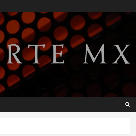
Lotería Nacional emite
billete por centenario de la
Asociación de Scouts en
México
2
agosto 7, 2026
Internacional
Portada
Desplome de la IA arrastra a
fondos estrella de Wall
Street
3
agosto 7, 2026
Internacional
Estudio en Science vincula el
consumo de fruta ancestral
con la evolución del cerebro
humano
4
agosto 7, 2026
Internacional
EE.UU. amplía revisión de
redes sociales para visados
de periodistas y ciertos