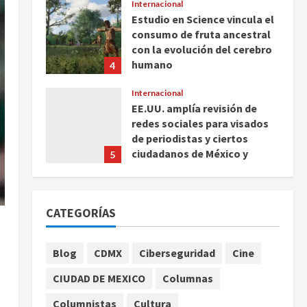
Internacional
Estudio en Science vincula el
consumo de fruta ancestral
con la evolución del cerebro
humano
4
agosto 7, 2026
Internacional
EE.UU. amplía revisión de
redes sociales para visados
de periodistas y ciertos
ciudadanos de México y
5
Canadá
Nacional
agosto 7, 2026
Fallece Carlos Garfias
CATEGORÍAS
Merlos, arzobispo emérito de
Morelia
1
agosto 7, 2026
Blog
CDMX
Ciberseguridad
Cine
a
Nacional
CIUDAD DE MEXICO
Columnas
Lotería Nacional emite
billete por centenario de la
Columnistas
Cultura