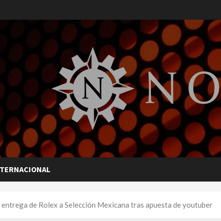
NTERNACIONAL
 entrega de Rolex a Selección Mexicana tras apuesta de youtuber