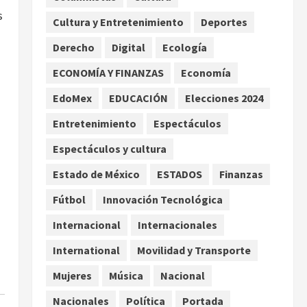
Asociación de Scouts en
s
Cultura y Entretenimiento
Deportes
México
2
agosto 7, 2026
Derecho
Digital
Ecología
Internacional
Portada
Desplome de la IA arrastra a
ECONOMÍA Y FINANZAS
Economía
fondos estrella de Wall
EdoMex
EDUCACIÓN
Elecciones 2024
Street
3
agosto 7, 2026
Entretenimiento
Espectáculos
Internacional
Espectáculos y cultura
Estudio en Science vincula el
consumo de fruta ancestral
Estado de México
ESTADOS
Finanzas
con la evolución del cerebro
Fútbol
Innovación Tecnológica
humano
4
agosto 7, 2026
Internacional
Internacionales
Internacional
EE.UU. amplía revisión de
International
Movilidad y Transporte
redes sociales para visados
Mujeres
Música
Nacional
de periodistas y ciertos
ciudadanos de México y
5
Nacionales
Política
Portada
Canadá