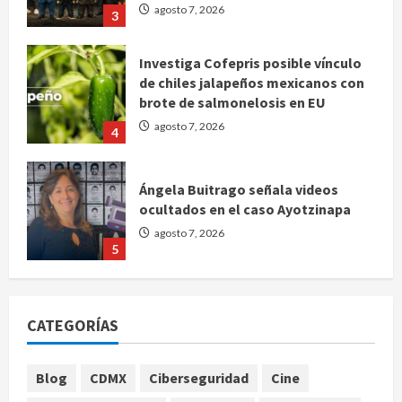
agosto 7, 2026
3
Investiga Cofepris posible vínculo
de chiles jalapeños mexicanos con
brote de salmonelosis en EU
agosto 7, 2026
4
Ángela Buitrago señala videos
ocultados en el caso Ayotzinapa
agosto 7, 2026
5
Charlotte FC vs Atlas: Fecha,
horario y canal para ver el partido
CATEGORÍAS
de la Leagues Cup 2026
agosto 7, 2026
1
Blog
CDMX
Ciberseguridad
Cine