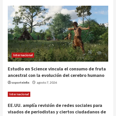
Colombia despide al gobierno de
Gustavo Petro tras cuatro años de
promesas de cambio
agosto 7, 2026
2
Hijos de presidentes bajo escrutinio
institucional en Brasil, Guinea
Internacional
Ecuatorial, Angola y EE.UU.
agosto 7, 2026
Estudio en Science vincula el consumo de fruta
3
ancestral con la evolución del cerebro humano
Investiga Cofepris posible vínculo
soporteinfix
agosto 7, 2026
de chiles jalapeños mexicanos con
brote de salmonelosis en EU
Internacional
agosto 7, 2026
4
EE.UU. amplía revisión de redes sociales para
visados de periodistas y ciertos ciudadanos de