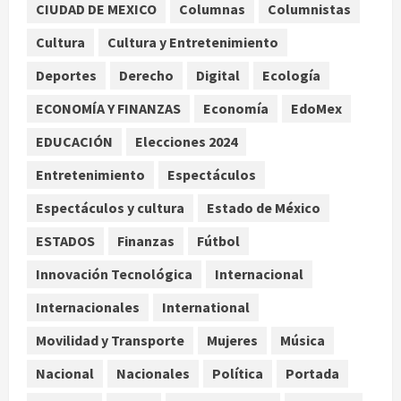
CIUDAD DE MEXICO
Columnas
Columnistas
Colombia despide al gobierno de
Gustavo Petro tras cuatro años de
Cultura
Cultura y Entretenimiento
promesas de cambio
Deportes
Derecho
Digital
Ecología
agosto 7, 2026
2
ECONOMÍA Y FINANZAS
Economía
EdoMex
Hijos de presidentes bajo escrutinio
EDUCACIÓN
Elecciones 2024
institucional en Brasil, Guinea
Ecuatorial, Angola y EE.UU.
Entretenimiento
Espectáculos
agosto 7, 2026
3
Espectáculos y cultura
Estado de México
ESTADOS
Finanzas
Fútbol
Investiga Cofepris posible vínculo
de chiles jalapeños mexicanos con
Innovación Tecnológica
Internacional
brote de salmonelosis en EU
Internacionales
International
agosto 7, 2026
4
Movilidad y Transporte
Mujeres
Música
Ángela Buitrago señala videos
Nacional
Nacionales
Política
Portada
ocultados en el caso Ayotzinapa