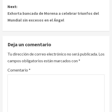
s
Next:
t
Exhorta bancada de Morena a celebrar triunfos del
Mundial sin excesos en el Ángel
n
a
v
Deja un comentario
i
Tu dirección de correo electrónico no será publicada.
Los
campos obligatorios están marcados con
*
g
Comentario
*
a
t
i
o