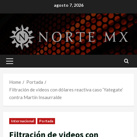
Skip
agosto 7, 2026
to
content
Primary
Menu
Home
Portada
Filtración de videos con dólares reactiva caso ‘Yategate’
contra Martín Insaurralde
Internacional
Portada
Filtración de videos con