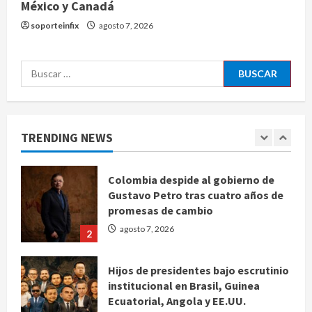
México y Canadá
Ángela Buitrago señala videos
ocultados en el caso Ayotzinapa
soporteinfix
agosto 7, 2026
agosto 7, 2026
5
Buscar:
Charlotte FC vs Atlas: Fecha,
horario y canal para ver el partido
de la Leagues Cup 2026
TRENDING NEWS
agosto 7, 2026
1
Colombia despide al gobierno de
Gustavo Petro tras cuatro años de
promesas de cambio
agosto 7, 2026
2
Hijos de presidentes bajo escrutinio
institucional en Brasil, Guinea
Ecuatorial, Angola y EE.UU.