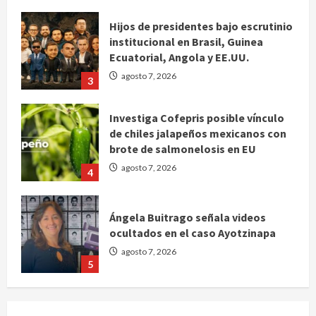
institucional en Brasil, Guinea
Ecuatorial, Angola y EE.UU.
agosto 7, 2026
3
Investiga Cofepris posible vínculo
de chiles jalapeños mexicanos con
brote de salmonelosis en EU
agosto 7, 2026
4
Ángela Buitrago señala videos
ocultados en el caso Ayotzinapa
agosto 7, 2026
5
Charlotte FC vs Atlas: Fecha,
horario y canal para ver el partido
de la Leagues Cup 2026