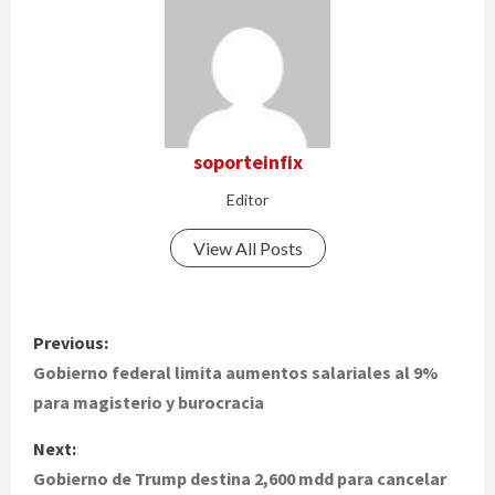
soporteinfix
Editor
View All Posts
P
Previous:
o
Gobierno federal limita aumentos salariales al 9%
para magisterio y burocracia
s
Next:
t
Gobierno de Trump destina 2,600 mdd para cancelar