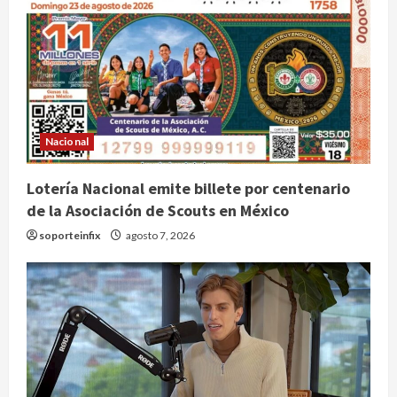
Colombia despide al gobierno de
Gustavo Petro tras cuatro años de
promesas de cambio
Nacional
agosto 7, 2026
2
Lotería Nacional emite billete por centenario
Hijos de presidentes bajo escrutinio
de la Asociación de Scouts en México
institucional en Brasil, Guinea
soporteinfix
agosto 7, 2026
Ecuatorial, Angola y EE.UU.
agosto 7, 2026
3
Investiga Cofepris posible vínculo
de chiles jalapeños mexicanos con
brote de salmonelosis en EU
agosto 7, 2026
4