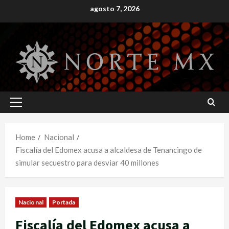
Skip
agosto 7, 2026
to
content
Primary
Menu
Home
Nacional
Fiscalía del Edomex acusa a alcaldesa de Tenancingo de
simular secuestro para desviar 40 millones
Nacional
Portada
Fiscalía del Edomex acusa a