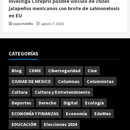
Investiga Cofepris posible vínculo de chiles
jalapeños mexicanos con brote de salmonelosis
en EU
soporteinfix
agosto 7, 2026
CATEGORÍAS
Blog
CDMX
Ciberseguridad
Cine
CIUDAD DE MEXICO
Columnas
Columnistas
Cultura
Cultura y Entretenimiento
Deportes
Derecho
Digital
Ecología
ECONOMÍA Y FINANZAS
Economía
EdoMex
EDUCACIÓN
Elecciones 2024