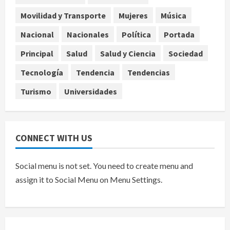
Ángela Buitrago señala videos
Movilidad y Transporte
Mujeres
Música
ocultados en el caso Ayotzinapa
agosto 7, 2026
Nacional
Nacionales
Política
Portada
5
Principal
Salud
Salud y Ciencia
Sociedad
Tecnología
Tendencia
Tendencias
Turismo
Universidades
CONNECT WITH US
Social menu is not set. You need to create menu and
assign it to Social Menu on Menu Settings.