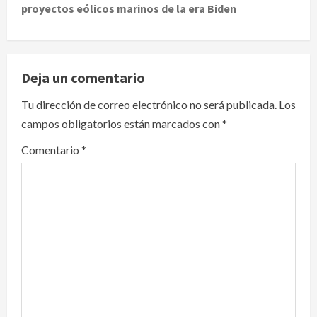
proyectos eólicos marinos de la era Biden
n
a
v
Deja un comentario
i
Tu dirección de correo electrónico no será publicada.
Los
campos obligatorios están marcados con
*
g
Comentario
*
a
t
i
o
n