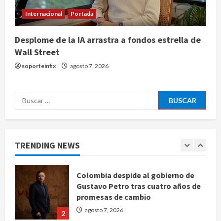
Internacional
Portada
Ángela Buitrago señala videos
Desplome de la IA arrastra a fondos estrella de
ocultados en el caso Ayotzinapa
Wall Street
agosto 7, 2026
5
soporteinfix
agosto 7, 2026
Charlotte FC vs Atlas: Fecha,
Buscar:
horario y canal para ver el partido
de la Leagues Cup 2026
agosto 7, 2026
1
TRENDING NEWS
Colombia despide al gobierno de
Gustavo Petro tras cuatro años de
promesas de cambio
agosto 7, 2026
2
Hijos de presidentes bajo escrutinio