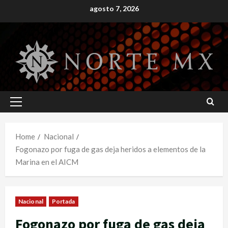
Skip
agosto 7, 2026
to
content
Primary
Menu
Home
Nacional
Fogonazo por fuga de gas deja heridos a elementos de la
Marina en el AICM
Nacional
Portada
Fogonazo por fuga de gas deja