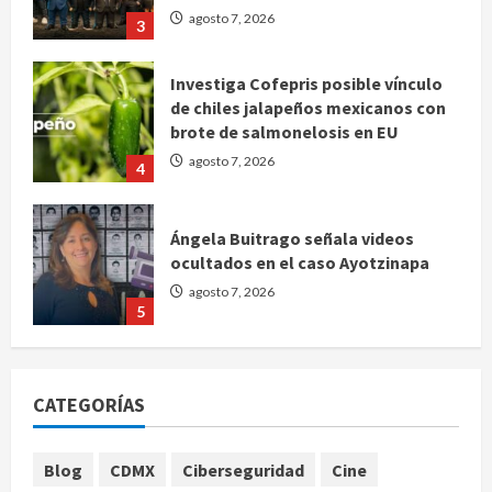
agosto 7, 2026
3
Investiga Cofepris posible vínculo
de chiles jalapeños mexicanos con
brote de salmonelosis en EU
agosto 7, 2026
4
Ángela Buitrago señala videos
ocultados en el caso Ayotzinapa
agosto 7, 2026
5
Charlotte FC vs Atlas: Fecha,
horario y canal para ver el partido
CATEGORÍAS
de la Leagues Cup 2026
agosto 7, 2026
1
Blog
CDMX
Ciberseguridad
Cine