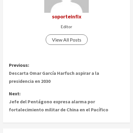
soporteinfix
Editor
View All Posts
P
Previous:
o
Descarta Omar García Harfuch aspirar a la
presidencia en 2030
s
Next:
t
Jefe del Pentágono expresa alarma por
fortalecimiento militar de China en el Pacífico
n
a