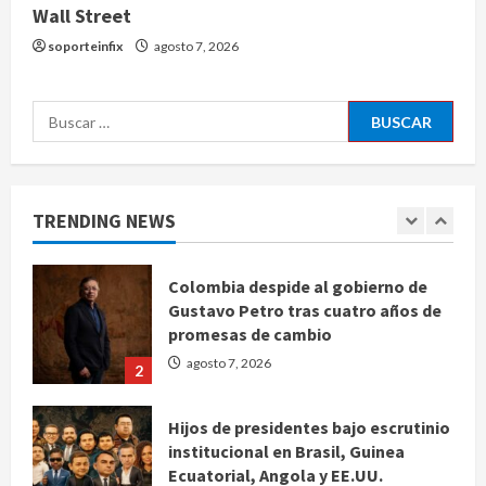
Wall Street
Ángela Buitrago señala videos
ocultados en el caso Ayotzinapa
soporteinfix
agosto 7, 2026
agosto 7, 2026
5
Buscar:
Charlotte FC vs Atlas: Fecha,
horario y canal para ver el partido
de la Leagues Cup 2026
TRENDING NEWS
agosto 7, 2026
1
Colombia despide al gobierno de
Gustavo Petro tras cuatro años de
promesas de cambio
agosto 7, 2026
2
Hijos de presidentes bajo escrutinio
institucional en Brasil, Guinea
Ecuatorial, Angola y EE.UU.