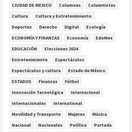
CIUDAD DE MEXICO
Columnas
Columnistas
Colombia despide al gobierno de
Gustavo Petro tras cuatro años de
Cultura
Cultura y Entretenimiento
promesas de cambio
Deportes
Derecho
Digital
Ecología
agosto 7, 2026
2
ECONOMÍA Y FINANZAS
Economía
EdoMex
Hijos de presidentes bajo escrutinio
EDUCACIÓN
Elecciones 2024
institucional en Brasil, Guinea
Ecuatorial, Angola y EE.UU.
Entretenimiento
Espectáculos
agosto 7, 2026
3
Espectáculos y cultura
Estado de México
ESTADOS
Finanzas
Fútbol
Investiga Cofepris posible vínculo
de chiles jalapeños mexicanos con
Innovación Tecnológica
Internacional
brote de salmonelosis en EU
Internacionales
International
agosto 7, 2026
4
Movilidad y Transporte
Mujeres
Música
Ángela Buitrago señala videos
Nacional
Nacionales
Política
Portada
ocultados en el caso Ayotzinapa