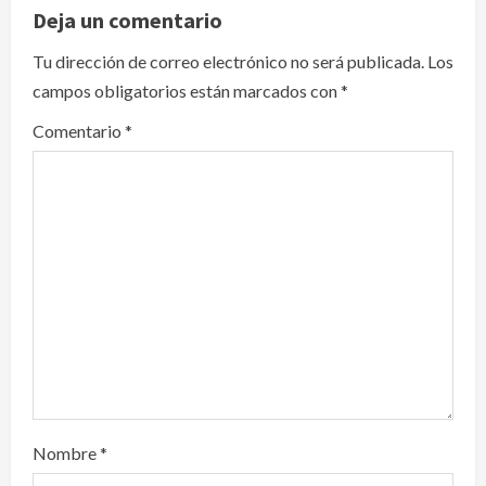
v
Deja un comentario
i
Tu dirección de correo electrónico no será publicada.
Los
campos obligatorios están marcados con
*
g
Comentario
*
a
t
i
o
n
Nombre
*