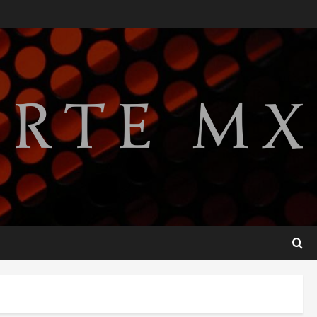
Lotería Nacional emite
billete por centenario de la
Asociación de Scouts en
México
2
agosto 7, 2026
Internacional
Portada
Desplome de la IA arrastra a
fondos estrella de Wall
Street
3
agosto 7, 2026
Internacional
Estudio en Science vincula el
consumo de fruta ancestral
con la evolución del cerebro
humano
4
agosto 7, 2026
Internacional
EE.UU. amplía revisión de
redes sociales para visados
de periodistas y ciertos