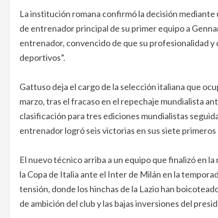
La institución romana confirmó la decisión mediante
de entrenador principal de su primer equipo a Gennar
entrenador, convencido de que su profesionalidad y d
deportivos”.
Gattuso deja el cargo de la selección italiana que ocu
marzo, tras el fracaso en el repechaje mundialista an
clasificación para tres ediciones mundialistas seguida
entrenador logró seis victorias en sus siete primeros p
El nuevo técnico arriba a un equipo que finalizó en la 
la Copa de Italia ante el Inter de Milán en la tempo
tensión, donde los hinchas de la Lazio han boicoteado
de ambición del club y las bajas inversiones del presi