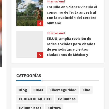
Internacional
Estudio en Science vincula el
consumo de fruta ancestral
con la evolución del cerebro
humano
4
agosto 7, 2026
Internacional
EE.UU. amplía revisión de
redes sociales para visados
de periodistas y ciertos
ciudadanos de México y
5
Canadá
Nacional
agosto 7, 2026
Fallece Carlos Garfias
CATEGORÍAS
Merlos, arzobispo emérito de
Morelia
1
agosto 7, 2026
Blog
CDMX
Ciberseguridad
Cine
Nacional
CIUDAD DE MEXICO
Columnas
Lotería Nacional emite
billete por centenario de la
Columnistas
Cultura