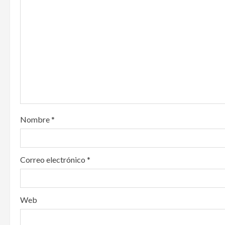
g
a
t
i
o
n
Nombre
*
Correo electrónico
*
Web