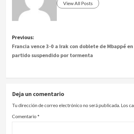
View All Posts
P
Previous:
Francia vence 3-0 a Irak con doblete de Mbappé en
o
partido suspendido por tormenta
s
t
n
Deja un comentario
a
Tu dirección de correo electrónico no será publicada.
Los c
v
Comentario
*
i