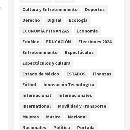
Asociación de Scouts en
o
Cultura y Entretenimiento
Deportes
México
2
agosto 7, 2026
Derecho
Digital
Ecología
Internacional
Portada
Desplome de la IA arrastra a
ECONOMÍA Y FINANZAS
Economía
fondos estrella de Wall
EdoMex
EDUCACIÓN
Elecciones 2024
Street
3
agosto 7, 2026
Entretenimiento
Espectáculos
Internacional
Espectáculos y cultura
Estudio en Science vincula el
consumo de fruta ancestral
Estado de México
ESTADOS
Finanzas
con la evolución del cerebro
Fútbol
Innovación Tecnológica
humano
4
agosto 7, 2026
Internacional
Internacionales
Internacional
EE.UU. amplía revisión de
International
Movilidad y Transporte
redes sociales para visados
Mujeres
Música
Nacional
de periodistas y ciertos
ciudadanos de México y
5
Nacionales
Política
Portada
Canadá