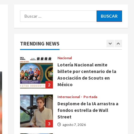
ciudadanos de México y
5
Canadá
Buscar:
Nacional
agosto 7, 2026
Fallece Carlos Garfias
Merlos, arzobispo emérito de
Morelia
TRENDING NEWS
1
agosto 7, 2026
Nacional
Lotería Nacional emite
billete por centenario de la
Asociación de Scouts en
México
2
agosto 7, 2026
Internacional
Portada
Desplome de la IA arrastra a
fondos estrella de Wall
Street
3
agosto 7, 2026