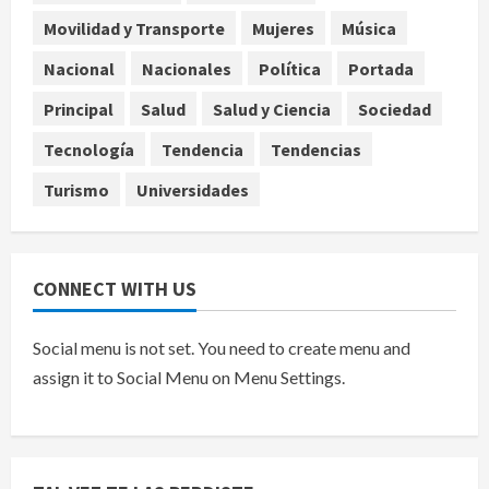
León XIV no visitará México en su
gira por América Latina
Movilidad y Transporte
Mujeres
Música
agosto 6, 2026
5
Nacional
Nacionales
Política
Portada
Principal
Salud
Salud y Ciencia
Sociedad
Tecnología
Tendencia
Tendencias
Turismo
Universidades
CONNECT WITH US
Social menu is not set. You need to create menu and
assign it to Social Menu on Menu Settings.