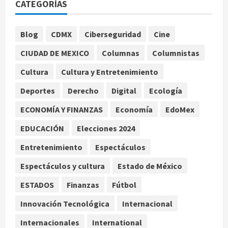
CATEGORÍAS
Publican artículo sobre adaptar la
Blog
CDMX
Ciberseguridad
Cine
vida social a la de los hijos
agosto 6, 2026
CIUDAD DE MEXICO
Columnas
Columnistas
2
Cultura
Cultura y Entretenimiento
Bacterias en el semen también
Deportes
Derecho
Digital
Ecología
condicionan el éxito del embarazo:
estudio cambia el foco al
ECONOMÍA Y FINANZAS
Economía
EdoMex
microbioma seminal
3
EDUCACIÓN
Elecciones 2024
agosto 6, 2026
Entretenimiento
Espectáculos
¿Sería posible saber si una
inteligencia artificial tiene
Espectáculos y cultura
Estado de México
consciencia?
ESTADOS
Finanzas
Fútbol
agosto 6, 2026
4
Innovación Tecnológica
Internacional
Sheinbaum confirma que el papa
Internacionales
International