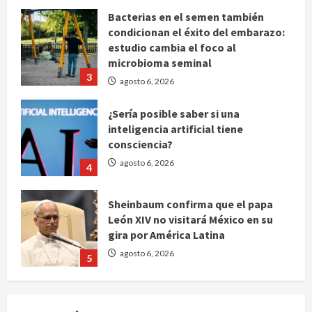
estudio cambia el foco al
microbioma seminal
3
agosto 6, 2026
¿Sería posible saber si una
inteligencia artificial tiene
consciencia?
agosto 6, 2026
4
Sheinbaum confirma que el papa
León XIV no visitará México en su
gira por América Latina
agosto 6, 2026
5
Bad Bunny enfrenta dos demandas
millonarias por uso no consentido
de voces femeninas
agosto 6, 2026
1