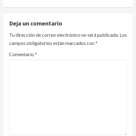
a
v
Deja un comentario
i
Tu dirección de correo electrónico no será publicada.
Los
campos obligatorios están marcados con
*
g
Comentario
*
a
t
i
o
n