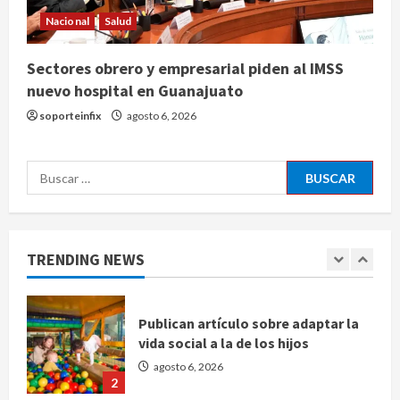
Sheinbaum confirma que el papa
Nacional
Salud
León XIV no visitará México en su
gira por América Latina
Sectores obrero y empresarial piden al IMSS
agosto 6, 2026
nuevo hospital en Guanajuato
5
soporteinfix
agosto 6, 2026
Bad Bunny enfrenta dos demandas
millonarias por uso no consentido
Buscar:
de voces femeninas
agosto 6, 2026
1
TRENDING NEWS
Publican artículo sobre adaptar la
vida social a la de los hijos
agosto 6, 2026
2
Bacterias en el semen también
condicionan el éxito del embarazo: