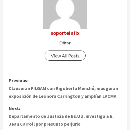
soporteinfix
Editor
View All Posts
P
Previous:
o
Clausuran FILGAM con Rigoberta Menchú; inauguran
exposición de Leonora Carrington y amplían LACMA
s
Next:
t
Departamento de Justicia de EE.UU. investiga a E.
Jean Carroll por presunto perjurio
n