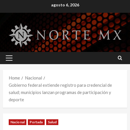
Skip
agosto 6, 2026
to
content
Primary
Menu
Home
Nacional
Gobierno federal extiende registro para credencial de
salud; municipios lanzan programas de participación y
deporte
Nacional
Portada
Salud