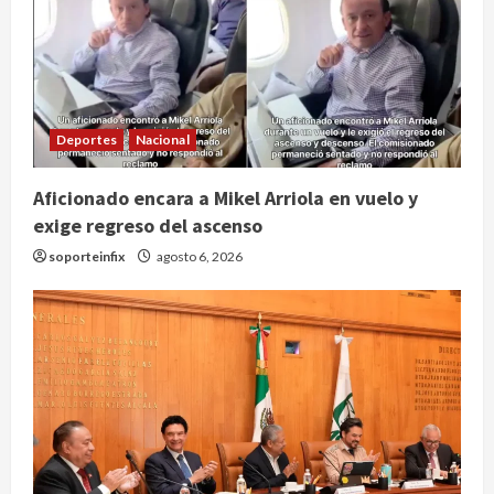
Publican artículo sobre adaptar la
vida social a la de los hijos
Deportes
Nacional
agosto 6, 2026
2
Aficionado encara a Mikel Arriola en vuelo y
exige regreso del ascenso
Bacterias en el semen también
condicionan el éxito del embarazo:
soporteinfix
agosto 6, 2026
estudio cambia el foco al
microbioma seminal
3
agosto 6, 2026
¿Sería posible saber si una
inteligencia artificial tiene
consciencia?
agosto 6, 2026
4