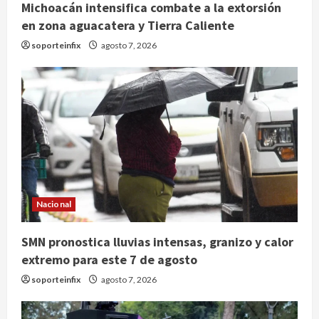
Michoacán intensifica combate a la extorsión
en zona aguacatera y Tierra Caliente
soporteinfix
agosto 7, 2026
Nacional
México y Perú restablecen
relaciones diplomáticas tras cuatro
años de enfrentamientos
SMN pronostica lluvias intensas, granizo y calor
extremo para este 7 de agosto
agosto 8, 2026
2
soporteinfix
agosto 7, 2026
Declaran accidental la muerte de
Brandon Clarke por consumo de