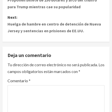
o
para Trump mientras cae su popularidad
s
Next:
t
Huelga de hambre en centro de detención de Nueva
Jersey y sentencias en prisiones de EE.UU.
n
a
v
Deja un comentario
i
Tu dirección de correo electrónico no será publicada.
Los
campos obligatorios están marcados con
*
g
Comentario
*
a
t
i