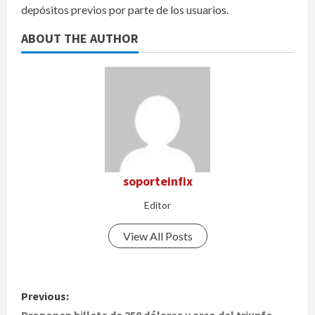
depósitos previos por parte de los usuarios.
ABOUT THE AUTHOR
soporteinfix
Editor
View All Posts
P
Previous:
Proponen billete de 250 dólares y arco del triunfo