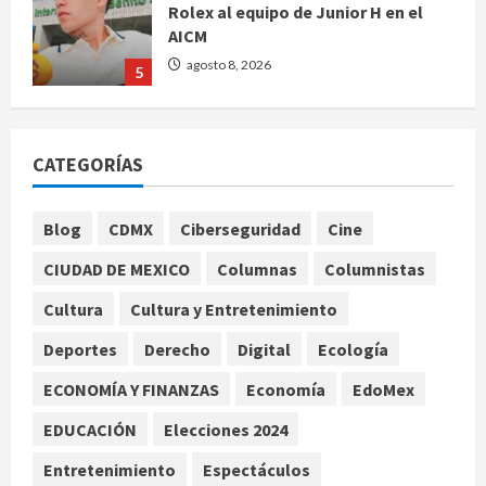
Rolex al equipo de Junior H en el
AICM
agosto 8, 2026
5
EE. UU. reconoce apoyo de
Sheinbaum contra el narco pero
CATEGORÍAS
advierte que persisten desafíos
agosto 8, 2026
1
Blog
CDMX
Ciberseguridad
Cine
CIUDAD DE MEXICO
Columnas
Columnistas
México y Perú restablecen
relaciones diplomáticas tras cuatro
Cultura
Cultura y Entretenimiento
años de enfrentamientos
Deportes
Derecho
Digital
Ecología
agosto 8, 2026
2
ECONOMÍA Y FINANZAS
Economía
EdoMex
Declaran accidental la muerte de
EDUCACIÓN
Elecciones 2024
Brandon Clarke por consumo de
heroína y cocaína
Entretenimiento
Espectáculos