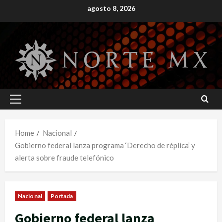
Skip
agosto 8, 2026
to
content
Primary
Menu
Home
Nacional
Gobierno federal lanza programa ‘Derecho de réplica’ y
alerta sobre fraude telefónico
Nacional
Portada
Gobierno federal lanza