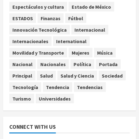
agosto 8, 2026
3
Espectáculos y cultura
Estado de México
ESTADOS
Finanzas
Fútbol
Estados Unidos reanuda
parcialmente los envíos de
Innovación Tecnológica
Internacional
aguacate desde México
Internacionales
International
agosto 8, 2026
4
Movilidad y Transporte
Mujeres
Música
Denuncian robo de 5 mil dólares y un
Nacional
Nacionales
Política
Portada
Rolex al equipo de Junior H en el
AICM
Principal
Salud
Salud y Ciencia
Sociedad
agosto 8, 2026
5
Tecnología
Tendencia
Tendencias
Turismo
Universidades
CONNECT WITH US