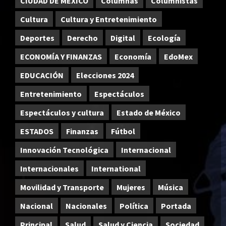
CIUDAD DE MEXICO
Columnas
Columnistas
Cultura
Cultura y Entretenimiento
Deportes
Derecho
Digital
Ecología
ECONOMÍA Y FINANZAS
Economía
EdoMex
EDUCACIÓN
Elecciones 2024
Entretenimiento
Espectáculos
Espectáculos y cultura
Estado de México
ESTADOS
Finanzas
Fútbol
Innovación Tecnológica
Internacional
Internacionales
International
Movilidad y Transporte
Mujeres
Música
Nacional
Nacionales
Política
Portada
Principal
Salud
Salud y Ciencia
Sociedad