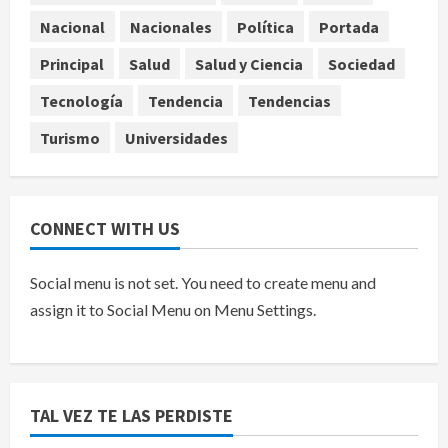
Sheinbaum confirma que el papa
Nacional
Nacionales
Política
Portada
León XIV no visitará México en su
gira por América Latina
Principal
Salud
Salud y Ciencia
Sociedad
agosto 6, 2026
5
Tecnología
Tendencia
Tendencias
Turismo
Universidades
CONNECT WITH US
Social menu is not set. You need to create menu and
assign it to Social Menu on Menu Settings.
TAL VEZ TE LAS PERDISTE