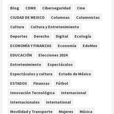
agosto 6, 2026
1
Blog
CDMX
Ciberseguridad
Cine
CIUDAD DE MEXICO
Columnas
Columnistas
Publican artículo sobre adaptar la
vida social a la de los hijos
Cultura
Cultura y Entretenimiento
agosto 6, 2026
Deportes
Derecho
Digital
Ecología
2
ECONOMÍA Y FINANZAS
Economía
EdoMex
Bacterias en el semen también
condicionan el éxito del embarazo:
EDUCACIÓN
Elecciones 2024
estudio cambia el foco al
Entretenimiento
Espectáculos
microbioma seminal
3
agosto 6, 2026
Espectáculos y cultura
Estado de México
ESTADOS
Finanzas
Fútbol
¿Sería posible saber si una
inteligencia artificial tiene
Innovación Tecnológica
Internacional
consciencia?
agosto 6, 2026
Internacionales
International
4
Movilidad y Transporte
Mujeres
Música