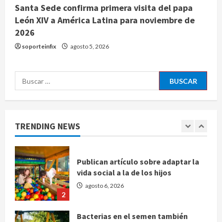
4
Santa Sede confirma primera visita del papa
León XIV a América Latina para noviembre de
Sheinbaum confirma que el papa
2026
León XIV no visitará México en su
soporteinfix
agosto 5, 2026
gira por América Latina
agosto 6, 2026
5
Buscar:
Bad Bunny enfrenta dos demandas
millonarias por uso no consentido
de voces femeninas
TRENDING NEWS
agosto 6, 2026
1
Publican artículo sobre adaptar la
vida social a la de los hijos
agosto 6, 2026
2
Bacterias en el semen también