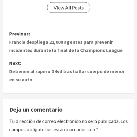
View All Posts
P
Previous:
o
Francia despliega 22,000 agentes para prevenir
incidentes durante la final de la Champions League
s
Next:
t
Detienen al rapero D4vd tras hallar cuerpo de menor
en su auto
n
a
v
Deja un comentario
i
Tu dirección de correo electrónico no será publicada.
Los
campos obligatorios están marcados con
*
g