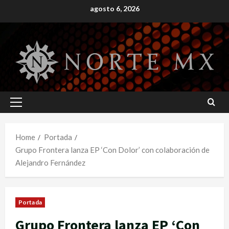
Skip
agosto 6, 2026
to
content
Primary
Menu
Home
Portada
Grupo Frontera lanza EP ‘Con Dolor’ con colaboración de
Alejandro Fernández
Portada
Grupo Frontera lanza EP ‘Con