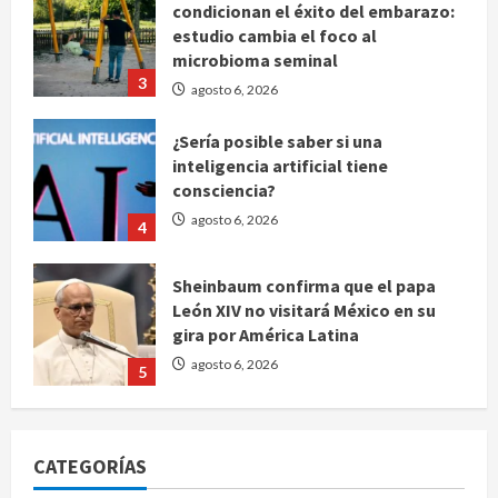
condicionan el éxito del embarazo:
estudio cambia el foco al
microbioma seminal
3
agosto 6, 2026
¿Sería posible saber si una
inteligencia artificial tiene
consciencia?
agosto 6, 2026
4
Sheinbaum confirma que el papa
León XIV no visitará México en su
gira por América Latina
agosto 6, 2026
5
Bad Bunny enfrenta dos demandas
millonarias por uso no consentido
CATEGORÍAS
de voces femeninas