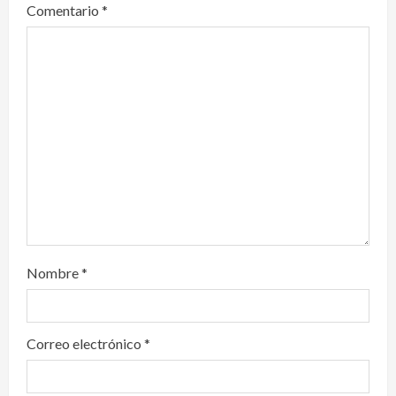
Comentario
*
a
t
i
o
n
Nombre
*
Correo electrónico
*