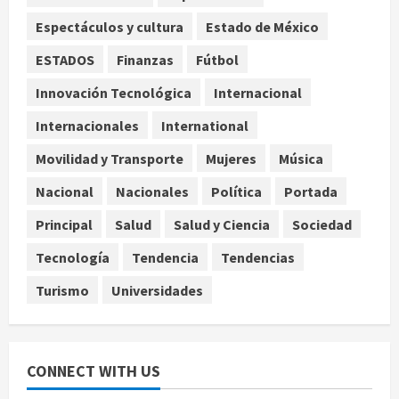
de créditos del Infonavit y niega
riesgo financiero
Espectáculos y cultura
Estado de México
4
agosto 9, 2026
ESTADOS
Finanzas
Fútbol
Internacional
Innovación Tecnológica
Internacional
Colombia respalda soberanía de
Marruecos sobre el Sáhara y busca
Internacionales
International
TLC
Movilidad y Transporte
Mujeres
Música
5
agosto 9, 2026
Nacional
Nacionales
Política
Portada
Principal
Salud
Salud y Ciencia
Sociedad
Tecnología
Tendencia
Tendencias
Turismo
Universidades
CONNECT WITH US