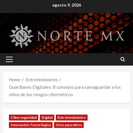
Skip
agosto 9, 2026
to
content
Primary
Menu
Home
Entretenimiento
Guardianes Digitales: 8 consejos para salvaguardar a los
niños de los riesgos cibernéticos
Ciberseguridad
Digital
Entretenimiento
Innovación Tecnológica
Ocio para niños