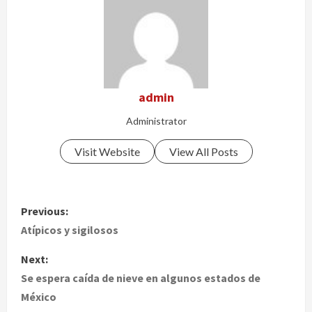
admin
Administrator
Visit Website
View All Posts
P
Previous:
o
Atípicos y sigilosos
s
Next:
Se espera caída de nieve en algunos estados de
t
México