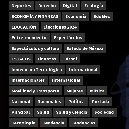
Deportes
Derecho
Digital
Ecología
ECONOMÍA Y FINANZAS
Economía
EdoMex
EDUCACIÓN
Elecciones 2024
Entretenimiento
Espectáculos
Espectáculos y cultura
Estado de México
ESTADOS
Finanzas
Fútbol
Innovación Tecnológica
Internacional
Internacionales
International
Movilidad y Transporte
Mujeres
Música
Nacional
Nacionales
Política
Portada
Principal
Salud
Salud y Ciencia
Sociedad
Tecnología
Tendencia
Tendencias