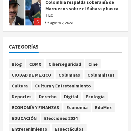
Deportes
Internacional
Portada
Fallece Jorge Messi, padre de
Lionel, a los 68 años en Rosario
agosto 9, 2026
1
Nacional
CATEGORÍAS
Detienen a ‘El Pony’ con fusil M4,
drogas y arsenal en carretera de
Tabasco
Blog
CDMX
Ciberseguridad
Cine
2
agosto 9, 2026
CIUDAD DE MEXICO
Columnas
Columnistas
Melanie Martinez se presenta en el
Cultura
Cultura y Entretenimiento
Palacio de los Deportes con su tour
Deportes
Derecho
Digital
Ecología
‘Hades: The Sacrifice’
agosto 9, 2026
3
ECONOMÍA Y FINANZAS
Economía
EdoMex
EDUCACIÓN
Elecciones 2024
Nacional
Sheinbaum defiende reestructura
Entretenimiento
Espectáculos