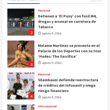
Tabasco
2
agosto 9, 2026
Melanie Martinez se presenta en el
Palacio de los Deportes con su tour
‘Hades: The Sacrifice’
agosto 9, 2026
3
Nacional
Sheinbaum defiende reestructura
de créditos del Infonavit y niega
riesgo financiero
4
agosto 9, 2026
Internacional
Colombia respalda soberanía de
Marruecos sobre el Sáhara y busca
TLC
5
agosto 9, 2026