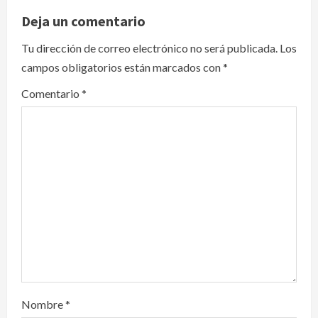
v
Deja un comentario
i
Tu dirección de correo electrónico no será publicada.
Los
campos obligatorios están marcados con
*
g
Comentario
*
a
t
i
o
n
Nombre
*