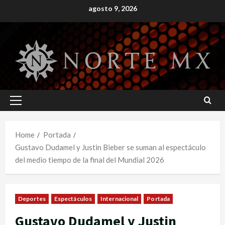
Skip
agosto 9, 2026
to
content
Primary
Menu
Home
Portada
Gustavo Dudamel y Justin Bieber se suman al espectáculo
del medio tiempo de la final del Mundial 2026
Deportes
Espectáculos
Internacional
Portada
Gustavo Dudamel y Justin