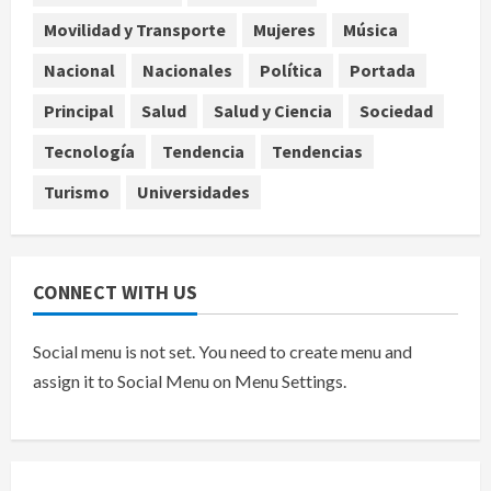
Movilidad y Transporte
Mujeres
Música
Internacional
Colombia respalda soberanía de
Nacional
Nacionales
Política
Portada
Marruecos sobre el Sáhara y busca
Principal
Salud
Salud y Ciencia
Sociedad
TLC
5
agosto 9, 2026
Tecnología
Tendencia
Tendencias
Turismo
Universidades
CONNECT WITH US
Social menu is not set. You need to create menu and
assign it to Social Menu on Menu Settings.