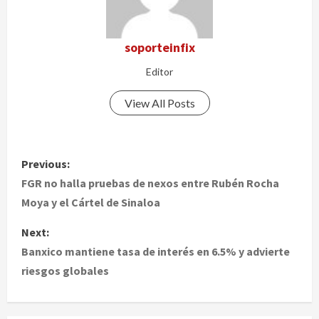
soporteinfix
Editor
View All Posts
P
Previous:
o
FGR no halla pruebas de nexos entre Rubén Rocha
Moya y el Cártel de Sinaloa
s
Next:
t
Banxico mantiene tasa de interés en 6.5% y advierte
riesgos globales
n
a