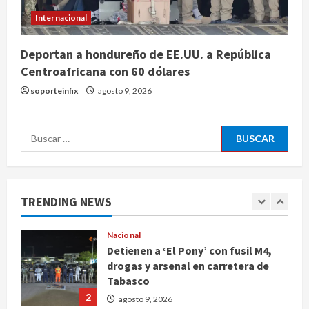
riesgo financiero
Internacional
4
agosto 9, 2026
Deportan a hondureño de EE.UU. a República
Internacional
Centroafricana con 60 dólares
Colombia respalda soberanía de
Marruecos sobre el Sáhara y busca
soporteinfix
agosto 9, 2026
TLC
5
agosto 9, 2026
Buscar:
Deportes
Internacional
Portada
Fallece Jorge Messi, padre de
Lionel, a los 68 años en Rosario
TRENDING NEWS
agosto 9, 2026
1
Nacional
Detienen a ‘El Pony’ con fusil M4,
drogas y arsenal en carretera de
Tabasco
2
agosto 9, 2026