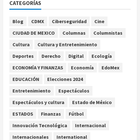
CATEGORÍAS
Lionel, a los 68 años en Rosario
agosto 9, 2026
1
Blog
CDMX
Ciberseguridad
Cine
Nacional
CIUDAD DE MEXICO
Columnas
Columnistas
Detienen a ‘El Pony’ con fusil M4,
drogas y arsenal en carretera de
Cultura
Cultura y Entretenimiento
Tabasco
Deportes
Derecho
Digital
Ecología
2
agosto 9, 2026
ECONOMÍA Y FINANZAS
Economía
EdoMex
Melanie Martinez se presenta en el
EDUCACIÓN
Elecciones 2024
Palacio de los Deportes con su tour
‘Hades: The Sacrifice’
Entretenimiento
Espectáculos
agosto 9, 2026
3
Espectáculos y cultura
Estado de México
Nacional
ESTADOS
Finanzas
Fútbol
Sheinbaum defiende reestructura
de créditos del Infonavit y niega
Innovación Tecnológica
Internacional
riesgo financiero
Internacionales
International
4
agosto 9, 2026