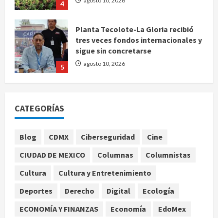
agosto 10, 2026
4
Planta Tecolote-La Gloria recibió
tres veces fondos internacionales y
sigue sin concretarse
agosto 10, 2026
5
Se registran 43 mil 619 aspirantes
para el examen de ingreso a la
CATEGORÍAS
UNAM
agosto 10, 2026
1
Blog
CDMX
Ciberseguridad
Cine
CIUDAD DE MEXICO
Columnas
Columnistas
Claudia Sheinbaum decreta Jornada
de Reforestación cada segundo
Cultura
Cultura y Entretenimiento
domingo de agosto
Deportes
Derecho
Digital
Ecología
agosto 10, 2026
2
ECONOMÍA Y FINANZAS
Economía
EdoMex