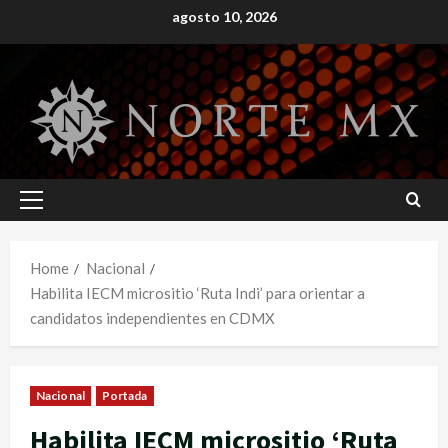
Skip
agosto 10, 2026
to
content
Primary
Menu
Home
Nacional
Habilita IECM micrositio ‘Ruta Indi’ para orientar a
candidatos independientes en CDMX
Nacional
Portada
Habilita IECM micrositio ‘Ruta