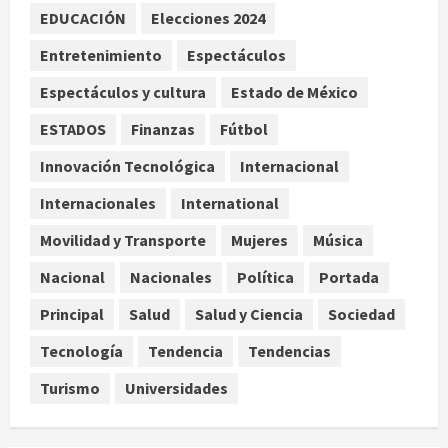
Reflexionan sobre el derecho a la
EDUCACIÓN
Elecciones 2024
ciudad y la resistencia desde el
barrio
Entretenimiento
Espectáculos
agosto 10, 2026
3
Espectáculos y cultura
Estado de México
ESTADOS
Finanzas
Fútbol
Jardín Hidalgo de Coyoacán atrae
mariposas y aves tras convertirse
Innovación Tecnológica
Internacional
en espacio polinizador
Internacionales
International
agosto 10, 2026
4
Movilidad y Transporte
Mujeres
Música
Planta Tecolote-La Gloria recibió
Nacional
Nacionales
Política
Portada
tres veces fondos internacionales y
sigue sin concretarse
Principal
Salud
Salud y Ciencia
Sociedad
agosto 10, 2026
5
Tecnología
Tendencia
Tendencias
Turismo
Universidades