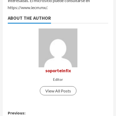
interesadas. El micrositio puede consultarse en
https://www.iecm.mx/.
ABOUT THE AUTHOR
soporteinfix
Editor
View All Posts
P
Previous: