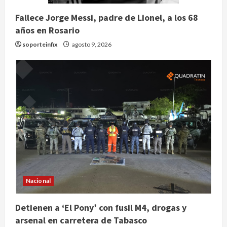
Fallece Jorge Messi, padre de Lionel, a los 68
años en Rosario
soporteinfix
agosto 9, 2026
Nacional
Claudia Sheinbaum decreta Jornada
de Reforestación cada segundo
domingo de agosto
Detienen a ‘El Pony’ con fusil M4, drogas y
arsenal en carretera de Tabasco
agosto 10, 2026
2