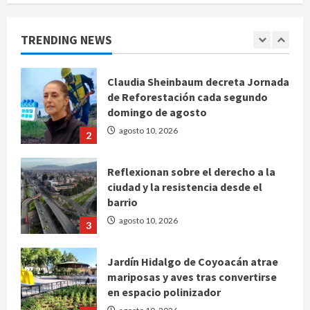
para el examen de ingreso a la
UNAM
TRENDING NEWS
agosto 10, 2026
1
Claudia Sheinbaum decreta Jornada
de Reforestación cada segundo
domingo de agosto
agosto 10, 2026
2
Reflexionan sobre el derecho a la
ciudad y la resistencia desde el
barrio
agosto 10, 2026
3
Jardín Hidalgo de Coyoacán atrae
mariposas y aves tras convertirse
en espacio polinizador