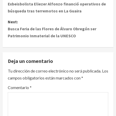
o
Exbeisbolista Eliezer Alfonzo financió operativos de
búsqueda tras terremotos en La Guaira
s
Next:
t
Busca Feria de las Flores de Álvaro Obregón ser
Patrimonio Inmaterial de la UNESCO
n
a
v
Deja un comentario
i
Tu dirección de correo electrónico no será publicada.
Los
campos obligatorios están marcados con
*
g
Comentario
*
a
t
i