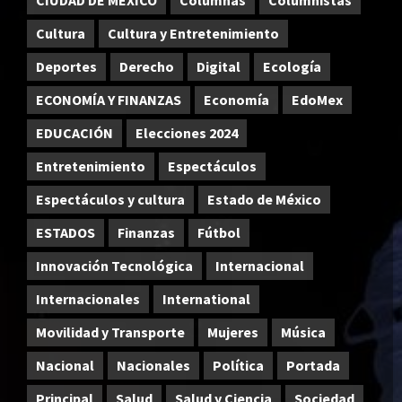
CIUDAD DE MEXICO
Columnas
Columnistas
Cultura
Cultura y Entretenimiento
Deportes
Derecho
Digital
Ecología
ECONOMÍA Y FINANZAS
Economía
EdoMex
EDUCACIÓN
Elecciones 2024
Entretenimiento
Espectáculos
Espectáculos y cultura
Estado de México
ESTADOS
Finanzas
Fútbol
Innovación Tecnológica
Internacional
Internacionales
International
Movilidad y Transporte
Mujeres
Música
Nacional
Nacionales
Política
Portada
Principal
Salud
Salud y Ciencia
Sociedad