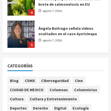
brote de salmonelosis en EU
agosto 7, 2026
4
Ángela Buitrago señala videos
ocultados en el caso Ayotzinapa
agosto 7, 2026
5
Charlotte FC vs Atlas: Fecha,
horario y canal para ver el partido
CATEGORÍAS
de la Leagues Cup 2026
agosto 7, 2026
1
Blog
CDMX
Ciberseguridad
Cine
CIUDAD DE MEXICO
Columnas
Columnistas
Colombia despide al gobierno de
Gustavo Petro tras cuatro años de
Cultura
Cultura y Entretenimiento
promesas de cambio
Deportes
Derecho
Digital
Ecología
agosto 7, 2026
2