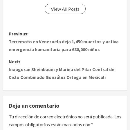
View All Posts
P
Previous:
o
Terremoto en Venezuela deja 1,450 muertos y activa
emergencia humanitaria para 680,000 niños
s
Next:
t
Inauguran Sheinbaum y Marina del Pilar Central de
Ciclo Combinado González Ortega en Mexicali
n
a
v
Deja un comentario
i
Tu dirección de correo electrónico no será publicada.
Los
campos obligatorios están marcados con
*
g