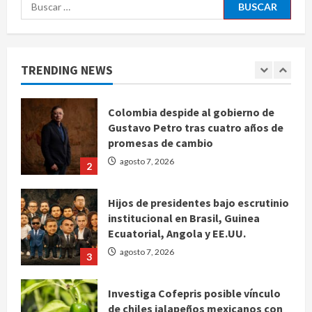
Buscar:
Charlotte FC vs Atlas: Fecha,
horario y canal para ver el partido
de la Leagues Cup 2026
TRENDING NEWS
agosto 7, 2026
1
Colombia despide al gobierno de
Gustavo Petro tras cuatro años de
promesas de cambio
agosto 7, 2026
2
Hijos de presidentes bajo escrutinio
institucional en Brasil, Guinea
Ecuatorial, Angola y EE.UU.
agosto 7, 2026
3
Investiga Cofepris posible vínculo
de chiles jalapeños mexicanos con