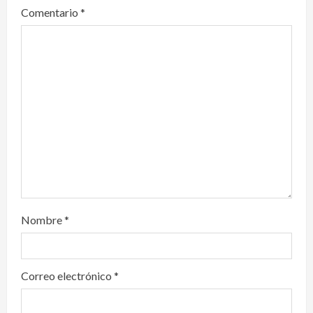
Comentario
*
a
t
i
o
n
Nombre
*
Correo electrónico
*