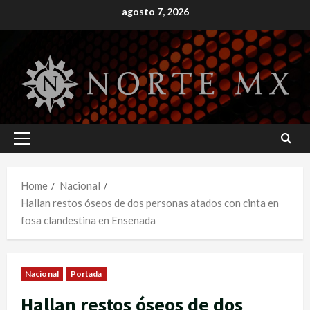
Skip
agosto 7, 2026
to
content
Primary
Menu
Home
Nacional
Hallan restos óseos de dos personas atados con cinta en
fosa clandestina en Ensenada
Nacional
Portada
Hallan restos óseos de dos