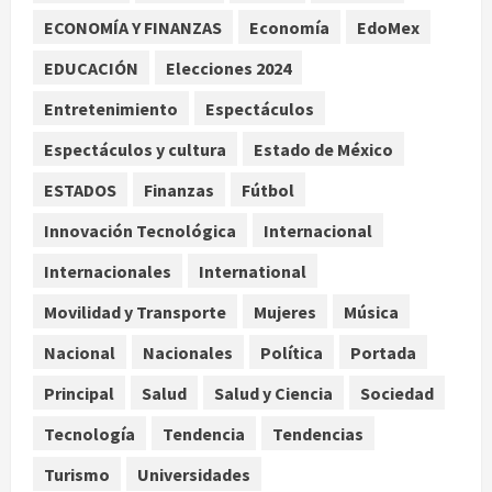
ECONOMÍA Y FINANZAS
Economía
EdoMex
Hijos de presidentes bajo escrutinio
EDUCACIÓN
Elecciones 2024
institucional en Brasil, Guinea
Ecuatorial, Angola y EE.UU.
Entretenimiento
Espectáculos
agosto 7, 2026
3
Espectáculos y cultura
Estado de México
ESTADOS
Finanzas
Fútbol
Investiga Cofepris posible vínculo
de chiles jalapeños mexicanos con
Innovación Tecnológica
Internacional
brote de salmonelosis en EU
Internacionales
International
agosto 7, 2026
4
Movilidad y Transporte
Mujeres
Música
Ángela Buitrago señala videos
Nacional
Nacionales
Política
Portada
ocultados en el caso Ayotzinapa
Principal
Salud
Salud y Ciencia
Sociedad
agosto 7, 2026
5
Tecnología
Tendencia
Tendencias
Turismo
Universidades