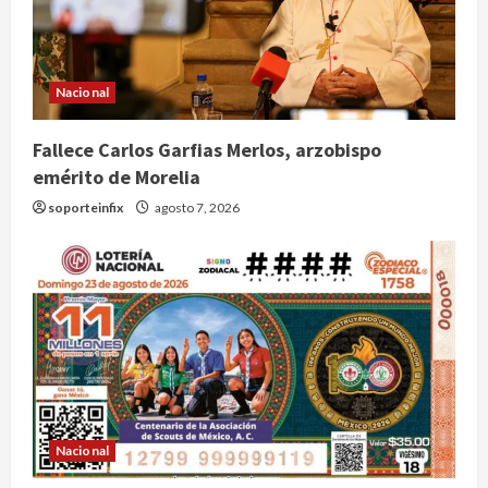
Nacional
Fallece Carlos Garfias Merlos, arzobispo
emérito de Morelia
soporteinfix
agosto 7, 2026
Colombia despide al gobierno de
Nacional
Gustavo Petro tras cuatro años de