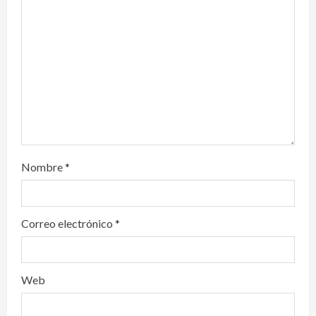
t
i
o
n
Nombre
*
Correo electrónico
*
Web