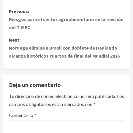
P
Previous:
o
Riesgos para el sector agroalimentario en la revisión
del T-MEC
s
Next:
t
Noruega elimina a Brasil con doblete de Haaland y
alcanza históricos cuartos de final del Mundial 2026
n
a
v
Deja un comentario
i
Tu dirección de correo electrónico no será publicada.
Los
campos obligatorios están marcados con
*
g
Comentario
*
a