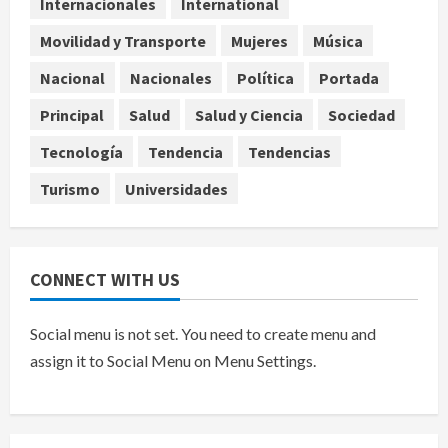
Internacionales
International
agosto 7, 2026
4
Movilidad y Transporte
Mujeres
Música
Ángela Buitrago señala videos
Nacional
Nacionales
Política
Portada
ocultados en el caso Ayotzinapa
Principal
Salud
Salud y Ciencia
Sociedad
agosto 7, 2026
5
Tecnología
Tendencia
Tendencias
Turismo
Universidades
CONNECT WITH US
Social menu is not set. You need to create menu and
assign it to Social Menu on Menu Settings.