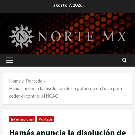
Skip
agosto 7, 2026
to
content
Primary
Menu
Home
Portada
Hamás anuncia la disolución de su gobierno en Gaza para
ceder el control al NCAG
Internacional
Portada
Hamás anuncia la disolución de