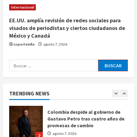
brote de salmonelosis en EU
Internacional
agosto 7, 2026
4
EE.UU. amplía revisión de redes sociales para
visados de periodistas y ciertos ciudadanos de
México y Canadá
Ángela Buitrago señala videos
ocultados en el caso Ayotzinapa
soporteinfix
agosto 7, 2026
agosto 7, 2026
5
Buscar:
Charlotte FC vs Atlas: Fecha,
horario y canal para ver el partido
de la Leagues Cup 2026
TRENDING NEWS
agosto 7, 2026
1
Colombia despide al gobierno de
Gustavo Petro tras cuatro años de
promesas de cambio
agosto 7, 2026
2