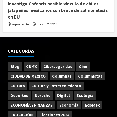
Investiga Cofepris posible vínculo de chiles
jalapeños mexicanos con brote de salmonelosis
en EU
soporteinfix
agosto 7, 2026
CATEGORÍAS
Blog
CDMX
Ciberseguridad
Cine
CIUDAD DE MEXICO
Columnas
Columnistas
Cultura
Cultura y Entretenimiento
Deportes
Derecho
Digital
Ecología
ECONOMÍA Y FINANZAS
Economía
EdoMex
EDUCACIÓN
Elecciones 2024