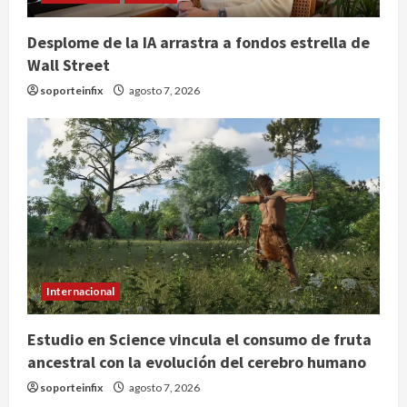
Desplome de la IA arrastra a fondos estrella de
Wall Street
soporteinfix
agosto 7, 2026
Colombia despide al gobierno de
Gustavo Petro tras cuatro años de
promesas de cambio
agosto 7, 2026
2
Hijos de presidentes bajo escrutinio
institucional en Brasil, Guinea
Internacional
Ecuatorial, Angola y EE.UU.
agosto 7, 2026
Estudio en Science vincula el consumo de fruta
3
ancestral con la evolución del cerebro humano
Investiga Cofepris posible vínculo
soporteinfix
agosto 7, 2026
de chiles jalapeños mexicanos con