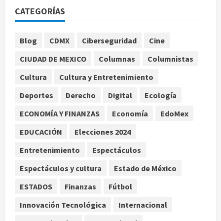
horario y canal para ver el partido
CATEGORÍAS
de la Leagues Cup 2026
agosto 7, 2026
1
Blog
CDMX
Ciberseguridad
Cine
CIUDAD DE MEXICO
Columnas
Columnistas
Colombia despide al gobierno de
Gustavo Petro tras cuatro años de
Cultura
Cultura y Entretenimiento
promesas de cambio
Deportes
Derecho
Digital
Ecología
agosto 7, 2026
2
ECONOMÍA Y FINANZAS
Economía
EdoMex
Hijos de presidentes bajo escrutinio
EDUCACIÓN
Elecciones 2024
institucional en Brasil, Guinea
Ecuatorial, Angola y EE.UU.
Entretenimiento
Espectáculos
agosto 7, 2026
3
Espectáculos y cultura
Estado de México
ESTADOS
Finanzas
Fútbol
Investiga Cofepris posible vínculo
de chiles jalapeños mexicanos con
Innovación Tecnológica
Internacional
brote de salmonelosis en EU