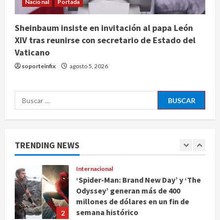
Nacional
Portada
mariposas se asocian al
calentamiento global
4
Sheinbaum insiste en invitación al papa León
agosto 5, 2026
XIV tras reunirse con secretario de Estado del
Nacional
Vaticano
Sheinbaum anuncia Jornada
Nacional de Reforestación con
soporteinfix
agosto 5, 2026
meta de 6.6 millones de plantas
5
agosto 5, 2026
Buscar:
Internacional
Rescatan en Colombia a
hipopótamo bebé desnutrido,
descendiente de la colonia de Pablo
TRENDING NEWS
Escobar
1
agosto 5, 2026
Internacional
‘Spider-Man: Brand New Day’ y ‘The
Odyssey’ generan más de 400
millones de dólares en un fin de
semana histórico
2