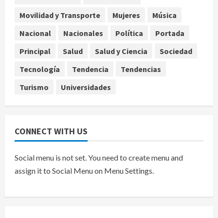
agosto 5, 2026
Movilidad y Transporte
Mujeres
Música
Nacional
Sheinbaum anuncia Jornada
Nacional
Nacionales
Política
Portada
Nacional de Reforestación con
Principal
Salud
Salud y Ciencia
Sociedad
meta de 6.6 millones de plantas
5
agosto 5, 2026
Tecnología
Tendencia
Tendencias
Turismo
Universidades
CONNECT WITH US
Social menu is not set. You need to create menu and
assign it to Social Menu on Menu Settings.