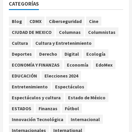
CATEGORÍAS
hipopótamo bebé desnutrido,
descendiente de la colonia de Pablo
Escobar
1
Blog
CDMX
Ciberseguridad
Cine
agosto 5, 2026
Internacional
CIUDAD DE MEXICO
Columnas
Columnistas
‘Spider-Man: Brand New Day’ y ‘The
Odyssey’ generan más de 400
Cultura
Cultura y Entretenimiento
millones de dólares en un fin de
Deportes
Derecho
Digital
Ecología
semana histórico
2
agosto 5, 2026
ECONOMÍA Y FINANZAS
Economía
EdoMex
Nacional
Sheinbaum anuncia nuevo sistema
EDUCACIÓN
Elecciones 2024
de alerta de huracanes vía celular
Entretenimiento
Espectáculos
ante temporada ciclónica intensa
3
agosto 5, 2026
Espectáculos y cultura
Estado de México
Internacional
Salud
ESTADOS
Finanzas
Fútbol
Estudio global indica que el 79% de
los cambios en hábitat de
Innovación Tecnológica
Internacional
mariposas se asocian al
Internacionales
International
calentamiento global
4