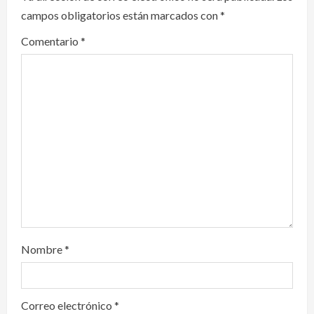
g
campos obligatorios están marcados con
*
a
Comentario
*
t
i
o
n
Nombre
*
Correo electrónico
*