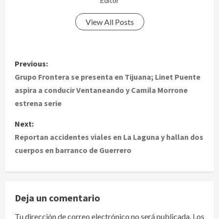
Editor
View All Posts
P
Previous:
o
Grupo Frontera se presenta en Tijuana; Linet Puente
aspira a conducir Ventaneando y Camila Morrone
s
estrena serie
t
Next:
Reportan accidentes viales en La Laguna y hallan dos
n
cuerpos en barranco de Guerrero
a
v
Deja un comentario
i
Tu dirección de correo electrónico no será publicada.
Los