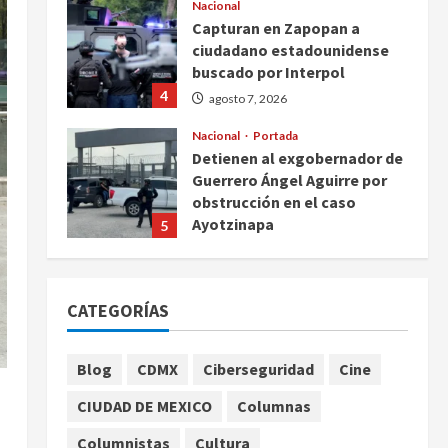
Nacional
Capturan en Zapopan a
ciudadano estadounidense
buscado por Interpol
4
agosto 7, 2026
Nacional
Portada
Detienen al exgobernador de
Guerrero Ángel Aguirre por
obstrucción en el caso
Ayotzinapa
5
agosto 7, 2026
Nacional
Michoacán intensifica
CATEGORÍAS
combate a la extorsión en
zona aguacatera y Tierra
Caliente
1
Blog
CDMX
Ciberseguridad
Cine
agosto 7, 2026
Nacional
CIUDAD DE MEXICO
Columnas
SMN pronostica lluvias
intensas, granizo y calor
Columnistas
Cultura