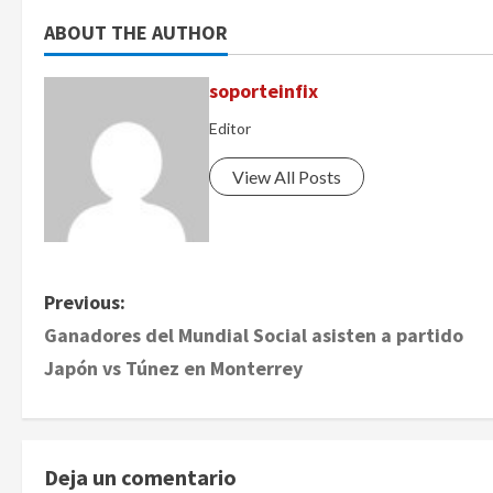
ABOUT THE AUTHOR
soporteinfix
Editor
View All Posts
P
Previous:
Ganadores del Mundial Social asisten a partido
o
Japón vs Túnez en Monterrey
s
t
Deja un comentario
n