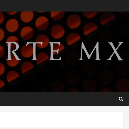
SMN pronostica lluvias
intensas, granizo y calor
extremo para este 7 de
agosto
2
agosto 7, 2026
Internacional
Christopher Landau
desmiente artículo de
Foreign Policy sobre visita a
Islas Salomón
3
agosto 7, 2026
Nacional
Capturan en Zapopan a
ciudadano estadounidense
buscado por Interpol
4
agosto 7, 2026
Nacional
Portada
Detienen al exgobernador de
Guerrero Ángel Aguirre por
obstrucción en el caso