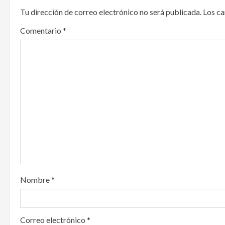
Tu dirección de correo electrónico no será publicada.
Los c
a
Comentario
*
v
i
g
a
t
i
o
Nombre
*
n
Correo electrónico
*