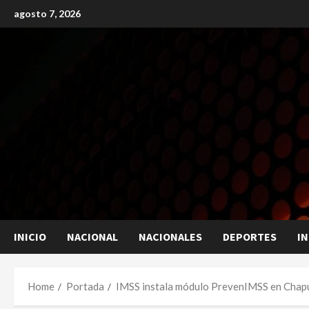
Skip
agosto 7, 2026
to
content
INICIO
NACIONAL
NACIONALES
DEPORTES
I
Home
Portada
IMSS instala módulo PrevenIMSS en Chapul