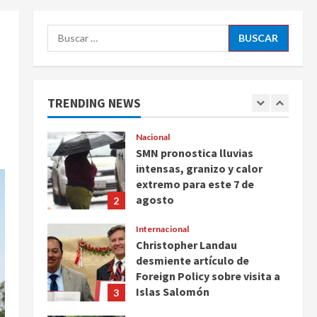
Ayotzinapa
5
Buscar:
agosto 7, 2026
Nacional
Michoacán intensifica
combate a la extorsión en
zona aguacatera y Tierra
TRENDING NEWS
Caliente
1
agosto 7, 2026
Nacional
SMN pronostica lluvias
intensas, granizo y calor
extremo para este 7 de
agosto
2
agosto 7, 2026
Internacional
Christopher Landau
desmiente artículo de
Foreign Policy sobre visita a
Islas Salomón
3
agosto 7, 2026