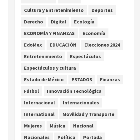
extremo para este 7 de
Cultura y Entretenimiento
Deportes
agosto
2
agosto 7, 2026
Derecho
Digital
Ecología
Internacional
Christopher Landau
ECONOMÍA Y FINANZAS
Economía
desmiente artículo de
EdoMex
EDUCACIÓN
Elecciones 2024
Foreign Policy sobre visita a
Islas Salomón
3
Entretenimiento
Espectáculos
agosto 7, 2026
Nacional
Espectáculos y cultura
Capturan en Zapopan a
ciudadano estadounidense
Estado de México
ESTADOS
Finanzas
buscado por Interpol
Fútbol
Innovación Tecnológica
4
agosto 7, 2026
Internacional
Internacionales
Nacional
Portada
Detienen al exgobernador de
International
Movilidad y Transporte
Guerrero Ángel Aguirre por
Mujeres
Música
Nacional
obstrucción en el caso
Ayotzinapa
5
Nacionales
Política
Portada