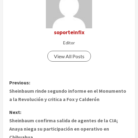
soporteinfix
Editor
View All Posts
P
Previous:
o
Sheinbaum rinde segundo informe en el Monumento
a la Revolución y critica a Fox y Calderón
s
Next:
t
Sheinbaum confirma salida de agentes de la CIA;
Anaya niega su participación en operativo en
n
Chihuahua