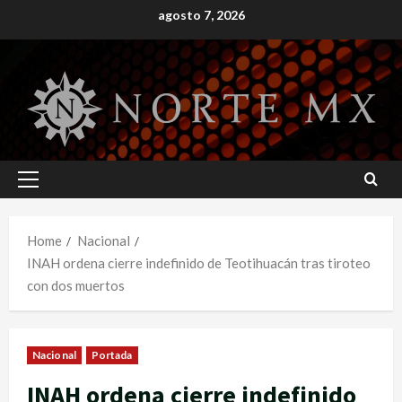
Skip
agosto 7, 2026
to
content
Primary
Menu
Home
Nacional
INAH ordena cierre indefinido de Teotihuacán tras tiroteo
con dos muertos
Nacional
Portada
INAH ordena cierre indefinido