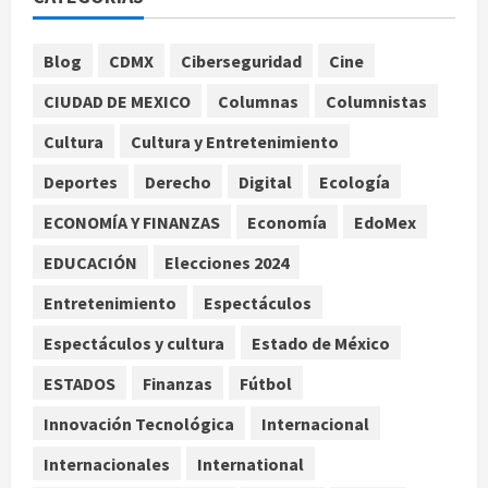
de la Leagues Cup 2026
agosto 7, 2026
1
Blog
CDMX
Ciberseguridad
Cine
CIUDAD DE MEXICO
Columnas
Columnistas
Colombia despide al gobierno de
Gustavo Petro tras cuatro años de
Cultura
Cultura y Entretenimiento
promesas de cambio
Deportes
Derecho
Digital
Ecología
agosto 7, 2026
2
ECONOMÍA Y FINANZAS
Economía
EdoMex
Hijos de presidentes bajo escrutinio
EDUCACIÓN
Elecciones 2024
institucional en Brasil, Guinea
Ecuatorial, Angola y EE.UU.
Entretenimiento
Espectáculos
agosto 7, 2026
3
Espectáculos y cultura
Estado de México
ESTADOS
Finanzas
Fútbol
Investiga Cofepris posible vínculo
de chiles jalapeños mexicanos con
Innovación Tecnológica
Internacional
brote de salmonelosis en EU
Internacionales
International
agosto 7, 2026
4