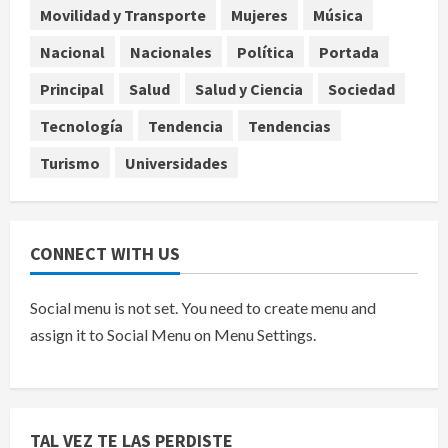
Movilidad y Transporte
Mujeres
Música
Ángela Buitrago señala videos
Nacional
Nacionales
Política
Portada
ocultados en el caso Ayotzinapa
Principal
Salud
Salud y Ciencia
Sociedad
agosto 7, 2026
5
Tecnología
Tendencia
Tendencias
Turismo
Universidades
CONNECT WITH US
Social menu is not set. You need to create menu and
assign it to Social Menu on Menu Settings.
TAL VEZ TE LAS PERDISTE