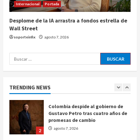
Internacional
Portada
agosto 7, 2026
4
Desplome de la IA arrastra a fondos estrella de
Wall Street
Ángela Buitrago señala videos
ocultados en el caso Ayotzinapa
soporteinfix
agosto 7, 2026
agosto 7, 2026
5
Buscar:
Charlotte FC vs Atlas: Fecha,
horario y canal para ver el partido
de la Leagues Cup 2026
TRENDING NEWS
agosto 7, 2026
1
Colombia despide al gobierno de
Gustavo Petro tras cuatro años de
promesas de cambio
agosto 7, 2026
2