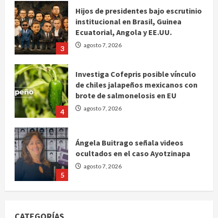
Hijos de presidentes bajo escrutinio
institucional en Brasil, Guinea
Ecuatorial, Angola y EE.UU.
agosto 7, 2026
3
Investiga Cofepris posible vínculo
de chiles jalapeños mexicanos con
brote de salmonelosis en EU
agosto 7, 2026
4
Ángela Buitrago señala videos
ocultados en el caso Ayotzinapa
agosto 7, 2026
5
Charlotte FC vs Atlas: Fecha,
horario y canal para ver el partido
CATEGORÍAS