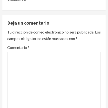
a
v
Deja un comentario
i
Tu dirección de correo electrónico no será publicada.
Los
g
campos obligatorios están marcados con
*
a
Comentario
*
t
i
o
n