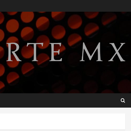
Detienen a ‘El Pony’ con fusil
M4, drogas y arsenal en
carretera de Tabasco
2
agosto 9, 2026
Melanie Martinez se presenta
en el Palacio de los Deportes
con su tour ‘Hades: The
Sacrifice’
3
agosto 9, 2026
Nacional
Sheinbaum defiende
reestructura de créditos del
Infonavit y niega riesgo
financiero
4
agosto 9, 2026
Internacional
Colombia respalda soberanía
de Marruecos sobre el Sáhara
y busca TLC