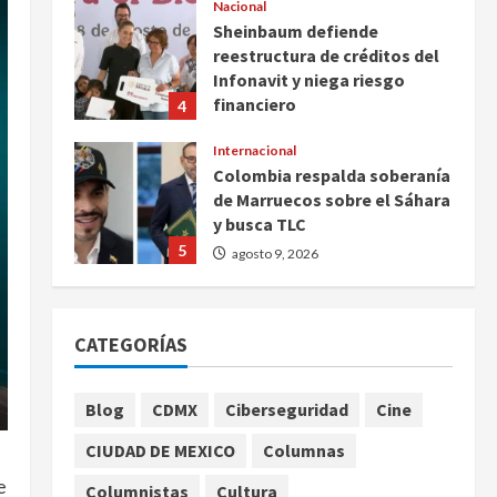
Nacional
Sheinbaum defiende
reestructura de créditos del
Infonavit y niega riesgo
financiero
4
agosto 9, 2026
Internacional
Colombia respalda soberanía
de Marruecos sobre el Sáhara
y busca TLC
5
agosto 9, 2026
Deportes
Internacional
Portada
Fallece Jorge Messi, padre de
CATEGORÍAS
Lionel, a los 68 años en
Rosario
1
agosto 9, 2026
Blog
CDMX
Ciberseguridad
Cine
Nacional
CIUDAD DE MEXICO
Columnas
Detienen a ‘El Pony’ con fusil
e
M4, drogas y arsenal en
Columnistas
Cultura