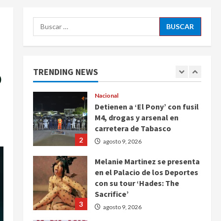
5
agosto 9, 2026
Buscar:
Deportes
Internacional
Portada
Fallece Jorge Messi, padre de
Lionel, a los 68 años en
Rosario
o
TRENDING NEWS
1
agosto 9, 2026
Nacional
Detienen a ‘El Pony’ con fusil
M4, drogas y arsenal en
carretera de Tabasco
2
agosto 9, 2026
Melanie Martinez se presenta
en el Palacio de los Deportes
con su tour ‘Hades: The
Sacrifice’
3
agosto 9, 2026