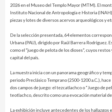
2026 en el Museo del Templo Mayor (MTM). El montaje
Instituto Nacional de Antropología e Historia (INAH)
piezas y lotes de diversos acervos arqueológicos y e
De la selección presentada, 64 elementos correspo
Urbana (PAU), dirigido por Raúl Barrera Rodríguez. E
como el “juego de pelota de los dioses”, cuyos restos 
capital del país.
La muestra inicia con un panorama geográfico y temp
periodo Preclásico Temprano (2500-1200 a.C.), hace 3
dos campos de juego: el tezcatlachco o “Juego de pelo
teotlachco, descrito como una evocación material del
La exhibición incluye antecedentes de los hallazgos