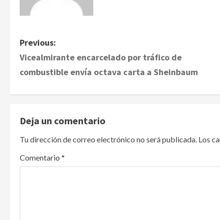
P
Previous:
Vicealmirante encarcelado por tráfico de
o
combustible envía octava carta a Sheinbaum
s
t
Deja un comentario
n
Tu dirección de correo electrónico no será publicada.
Los c
a
Comentario
*
v
i
g