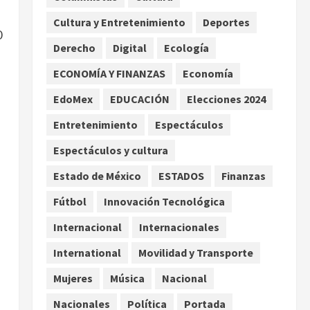
carretera de Tabasco
Cultura y Entretenimiento
Deportes
2
agosto 9, 2026
0
Derecho
Digital
Ecología
Melanie Martinez se presenta
en el Palacio de los Deportes
ECONOMÍA Y FINANZAS
Economía
con su tour ‘Hades: The
EdoMex
EDUCACIÓN
Elecciones 2024
Sacrifice’
3
agosto 9, 2026
Entretenimiento
Espectáculos
Nacional
Espectáculos y cultura
Sheinbaum defiende
reestructura de créditos del
Estado de México
ESTADOS
Finanzas
Infonavit y niega riesgo
Fútbol
Innovación Tecnológica
financiero
4
agosto 9, 2026
Internacional
Internacionales
Internacional
Colombia respalda soberanía
International
Movilidad y Transporte
de Marruecos sobre el Sáhara
Mujeres
Música
Nacional
y busca TLC
5
agosto 9, 2026
Nacionales
Política
Portada