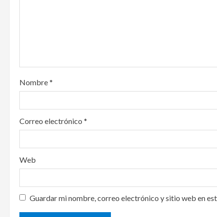
a
t
i
o
Nombre
*
n
Correo electrónico
*
Web
Guardar mi nombre, correo electrónico y sitio web en es