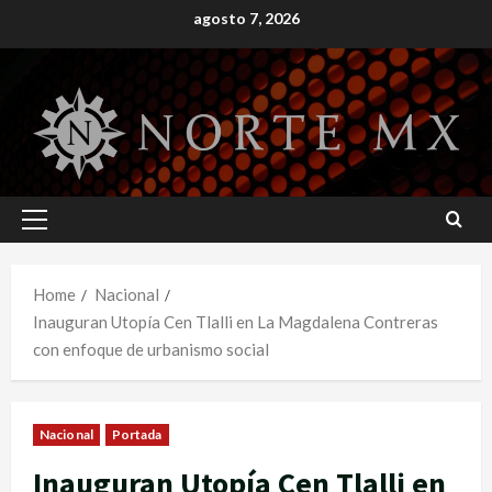
Skip
agosto 7, 2026
to
content
Primary
Menu
Home
Nacional
Inauguran Utopía Cen Tlalli en La Magdalena Contreras
con enfoque de urbanismo social
Nacional
Portada
Inauguran Utopía Cen Tlalli en