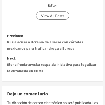
Editor
View All Posts
P
Previous:
o
Rusia acusa a Ucrania de aliarse con cárteles
mexicanos para traficar droga a Europa
s
Next:
t
Elena Poniatowska respalda iniciativa para legalizar
la eutanasia en CDMX
n
a
v
Deja un comentario
i
Tu dirección de correo electrónico no será publicada.
Los