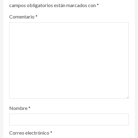
campos obligatorios están marcados con
*
g
Comentario
*
a
t
i
o
n
Nombre
*
Correo electrónico
*