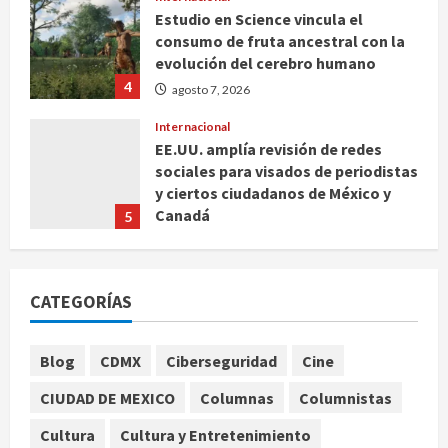
Estudio en Science vincula el
consumo de fruta ancestral con la
evolución del cerebro humano
4
agosto 7, 2026
Internacional
EE.UU. amplía revisión de redes
sociales para visados de periodistas
y ciertos ciudadanos de México y
Canadá
5
agosto 7, 2026
Nacional
Fallece Carlos Garfias Merlos,
CATEGORÍAS
arzobispo emérito de Morelia
agosto 7, 2026
1
Blog
CDMX
Ciberseguridad
Cine
Nacional
CIUDAD DE MEXICO
Columnas
Columnistas
Lotería Nacional emite billete por
centenario de la Asociación de
Cultura
Cultura y Entretenimiento