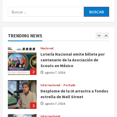
Canadá
5
Buscar:
agosto 7, 2026
Nacional
Fallece Carlos Garfias Merlos,
arzobispo emérito de Morelia
TRENDING NEWS
agosto 7, 2026
1
Nacional
Lotería Nacional emite billete por
centenario de la Asociación de
Scouts en México
2
agosto 7, 2026
Internacional
Portada
Desplome de la IA arrastra a fondos
estrella de Wall Street
agosto 7, 2026
3
Internacional