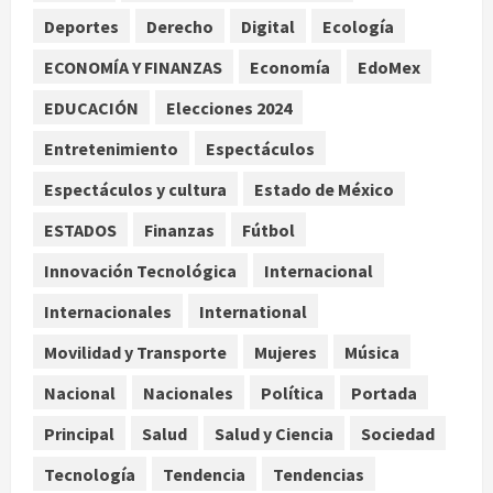
Scouts en México
Deportes
Derecho
Digital
Ecología
2
agosto 7, 2026
ECONOMÍA Y FINANZAS
Economía
EdoMex
Internacional
Portada
EDUCACIÓN
Elecciones 2024
Desplome de la IA arrastra a fondos
estrella de Wall Street
Entretenimiento
Espectáculos
agosto 7, 2026
3
Espectáculos y cultura
Estado de México
Internacional
ESTADOS
Finanzas
Fútbol
Estudio en Science vincula el
consumo de fruta ancestral con la
Innovación Tecnológica
Internacional
evolución del cerebro humano
Internacionales
International
4
agosto 7, 2026
Movilidad y Transporte
Mujeres
Música
Internacional
EE.UU. amplía revisión de redes
Nacional
Nacionales
Política
Portada
sociales para visados de periodistas
Principal
Salud
Salud y Ciencia
Sociedad
y ciertos ciudadanos de México y
Canadá
5
Tecnología
Tendencia
Tendencias
agosto 7, 2026