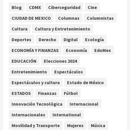
agosto 9, 2026
1
Blog
CDMX
Ciberseguridad
Cine
Nacional
CIUDAD DE MEXICO
Columnas
Columnistas
Detienen a ‘El Pony’ con fusil M4,
drogas y arsenal en carretera de
Cultura
Cultura y Entretenimiento
Tabasco
Deportes
Derecho
Digital
Ecología
2
agosto 9, 2026
ECONOMÍA Y FINANZAS
Economía
EdoMex
Melanie Martinez se presenta en el
EDUCACIÓN
Elecciones 2024
Palacio de los Deportes con su tour
‘Hades: The Sacrifice’
Entretenimiento
Espectáculos
agosto 9, 2026
3
Espectáculos y cultura
Estado de México
Nacional
ESTADOS
Finanzas
Fútbol
Sheinbaum defiende reestructura
de créditos del Infonavit y niega
Innovación Tecnológica
Internacional
riesgo financiero
Internacionales
International
4
agosto 9, 2026
Movilidad y Transporte
Mujeres
Música
Internacional