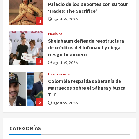
Palacio de los Deportes con su tour
‘Hades: The Sacrifice’
agosto 9, 2026
3
Nacional
Sheinbaum defiende reestructura
de créditos del Infonavit y niega
riesgo financiero
4
agosto 9, 2026
Internacional
Colombia respalda soberanía de
Marruecos sobre el Sáhara y busca
TLC
5
agosto 9, 2026
Deportes
Internacional
Portada
Fallece Jorge Messi, padre de
CATEGORÍAS
Lionel, a los 68 años en Rosario