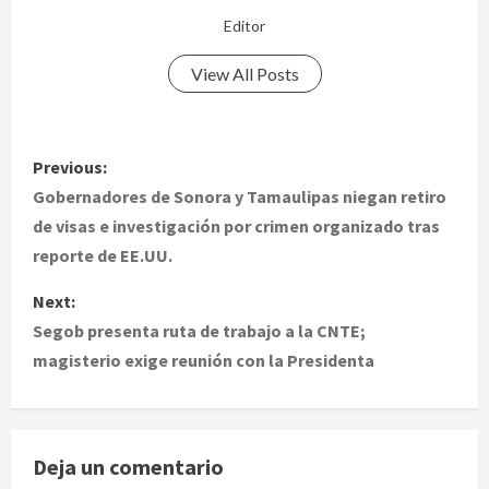
Editor
View All Posts
P
Previous:
o
Gobernadores de Sonora y Tamaulipas niegan retiro
de visas e investigación por crimen organizado tras
s
reporte de EE.UU.
t
Next:
Segob presenta ruta de trabajo a la CNTE;
n
magisterio exige reunión con la Presidenta
a
v
Deja un comentario
i