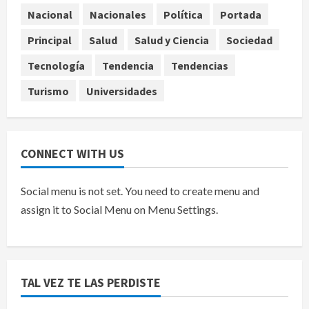
Colombia respalda soberanía de
Nacional
Nacionales
Política
Portada
Marruecos sobre el Sáhara y busca
Principal
Salud
Salud y Ciencia
Sociedad
TLC
5
agosto 9, 2026
Tecnología
Tendencia
Tendencias
Turismo
Universidades
CONNECT WITH US
Social menu is not set. You need to create menu and
assign it to Social Menu on Menu Settings.
TAL VEZ TE LAS PERDISTE