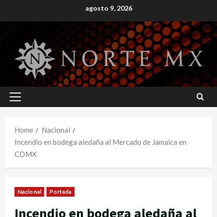
Skip
agosto 9, 2026
to
content
Primary
Menu
Home
Nacional
Incendio en bodega aledaña al Mercado de Jamaica en
CDMX
Nacional
Portada
Incendio en bodega aledaña al