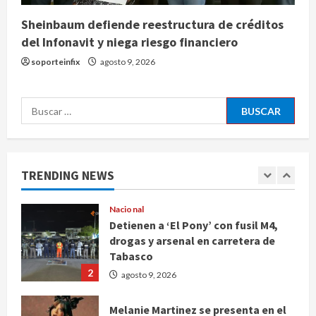
Sheinbaum defiende reestructura de créditos
Internacional
del Infonavit y niega riesgo financiero
Colombia respalda soberanía de
Marruecos sobre el Sáhara y busca
soporteinfix
agosto 9, 2026
TLC
5
agosto 9, 2026
Buscar:
Deportes
Internacional
Portada
Fallece Jorge Messi, padre de
Lionel, a los 68 años en Rosario
TRENDING NEWS
agosto 9, 2026
1
Nacional
Detienen a ‘El Pony’ con fusil M4,
drogas y arsenal en carretera de
Tabasco
2
agosto 9, 2026
Melanie Martinez se presenta en el