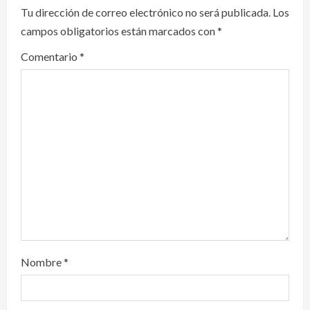
Tu dirección de correo electrónico no será publicada.
Los
g
campos obligatorios están marcados con
*
a
Comentario
*
t
i
o
n
Nombre
*