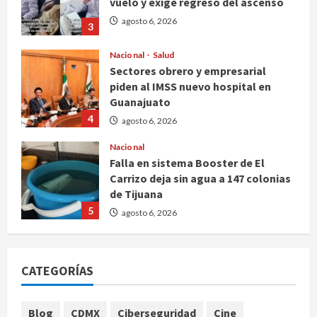
vuelo y exige regreso del ascenso
agosto 6, 2026
3
Nacional
Salud
Sectores obrero y empresarial
piden al IMSS nuevo hospital en
Guanajuato
4
agosto 6, 2026
Nacional
Falla en sistema Booster de El
Carrizo deja sin agua a 147 colonias
de Tijuana
5
agosto 6, 2026
Nacional
Detienen a persona por intentar
CATEGORÍAS
cobrar cheque falso de 420,000
pesos en CDMX
1
agosto 6, 2026
Blog
CDMX
Ciberseguridad
Cine