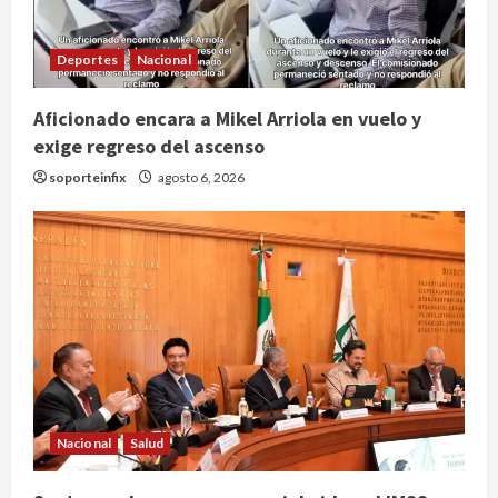
Deportes
Nacional
Internacional
Perez Hilton es hospitalizado tras
Aficionado encara a Mikel Arriola en vuelo y
autolesionarse en vivo por TikTok
en Miami
exige regreso del ascenso
2
agosto 6, 2026
soporteinfix
agosto 6, 2026
Deportes
Nacional
Aficionado encara a Mikel Arriola en
vuelo y exige regreso del ascenso
agosto 6, 2026
3
Nacional
Salud
Sectores obrero y empresarial
piden al IMSS nuevo hospital en
Guanajuato
Nacional
Salud
4
agosto 6, 2026