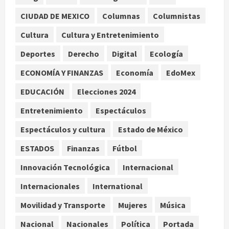
Internacional
CIUDAD DE MEXICO
Columnas
Columnistas
Perez Hilton es hospitalizado tras
autolesionarse en vivo por TikTok
Cultura
Cultura y Entretenimiento
en Miami
Deportes
Derecho
Digital
Ecología
2
agosto 6, 2026
ECONOMÍA Y FINANZAS
Economía
EdoMex
Deportes
Nacional
EDUCACIÓN
Elecciones 2024
Aficionado encara a Mikel Arriola en
vuelo y exige regreso del ascenso
Entretenimiento
Espectáculos
agosto 6, 2026
3
Espectáculos y cultura
Estado de México
Nacional
Salud
ESTADOS
Finanzas
Fútbol
Sectores obrero y empresarial
piden al IMSS nuevo hospital en
Innovación Tecnológica
Internacional
Guanajuato
Internacionales
International
4
agosto 6, 2026
Movilidad y Transporte
Mujeres
Música
Nacional
Falla en sistema Booster de El
Nacional
Nacionales
Política
Portada