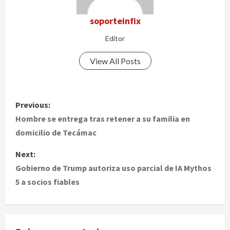
soporteinfix
Editor
View All Posts
P
Previous:
o
Hombre se entrega tras retener a su familia en
domicilio de Tecámac
s
Next:
t
Gobierno de Trump autoriza uso parcial de IA Mythos
5 a socios fiables
n
a
v