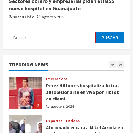
Sectores obrero y empresarial piden al IMSS
Nacional
nuevo hospital en Guanajuato
Falla en sistema Booster de El
Carrizo deja sin agua a 147 colonias
soporteinfix
agosto 6, 2026
de Tijuana
5
agosto 6, 2026
Buscar:
Nacional
Detienen a persona por intentar
cobrar cheque falso de 420,000
pesos en CDMX
TRENDING NEWS
1
agosto 6, 2026
Internacional
Perez Hilton es hospitalizado tras
autolesionarse en vivo por TikTok
en Miami
2
agosto 6, 2026
Deportes
Nacional
Aficionado encara a Mikel Arriola en