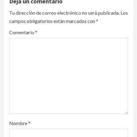
Deja un comentario
i
Tu dirección de correo electrónico no será publicada.
Los
campos obligatorios están marcados con
*
g
Comentario
*
a
t
i
o
n
Nombre
*