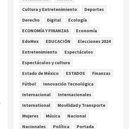
carretera de Tabasco
Cultura y Entretenimiento
Deportes
2
agosto 9, 2026
Derecho
Digital
Ecología
Melanie Martinez se presenta
en el Palacio de los Deportes
ECONOMÍA Y FINANZAS
Economía
con su tour ‘Hades: The
EdoMex
EDUCACIÓN
Elecciones 2024
Sacrifice’
3
agosto 9, 2026
Entretenimiento
Espectáculos
Nacional
Espectáculos y cultura
Sheinbaum defiende
reestructura de créditos del
Estado de México
ESTADOS
Finanzas
Infonavit y niega riesgo
Fútbol
Innovación Tecnológica
financiero
4
agosto 9, 2026
Internacional
Internacionales
Internacional
s
Colombia respalda soberanía
International
Movilidad y Transporte
de Marruecos sobre el Sáhara
Mujeres
Música
Nacional
y busca TLC
5
agosto 9, 2026
Nacionales
Política
Portada