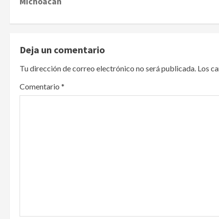
s
Michoacán
t
n
Deja un comentario
a
Tu dirección de correo electrónico no será publicada.
Los c
v
Comentario
*
i
g
a
t
i
o