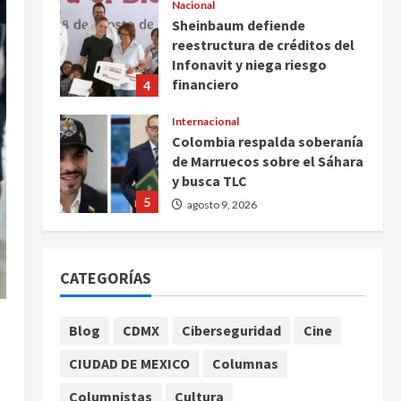
Nacional
Sheinbaum defiende
reestructura de créditos del
Infonavit y niega riesgo
financiero
4
agosto 9, 2026
Internacional
Colombia respalda soberanía
de Marruecos sobre el Sáhara
y busca TLC
5
agosto 9, 2026
Deportes
Internacional
Portada
Fallece Jorge Messi, padre de
CATEGORÍAS
Lionel, a los 68 años en
Rosario
1
agosto 9, 2026
Blog
CDMX
Ciberseguridad
Cine
Nacional
CIUDAD DE MEXICO
Columnas
Detienen a ‘El Pony’ con fusil
M4, drogas y arsenal en
Columnistas
Cultura