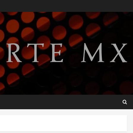
Detienen a ‘El Pony’ con fusil
M4, drogas y arsenal en
carretera de Tabasco
2
agosto 9, 2026
Melanie Martinez se presenta
en el Palacio de los Deportes
con su tour ‘Hades: The
Sacrifice’
3
agosto 9, 2026
Nacional
Sheinbaum defiende
reestructura de créditos del
Infonavit y niega riesgo
financiero
4
agosto 9, 2026
Internacional
Colombia respalda soberanía
de Marruecos sobre el Sáhara
y busca TLC