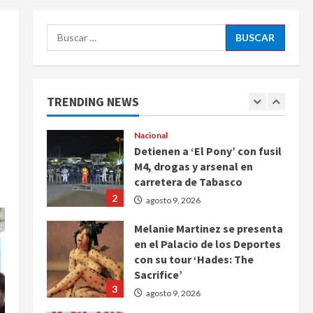
5
agosto 9, 2026
Buscar:
Deportes
Internacional
Portada
Fallece Jorge Messi, padre de
Lionel, a los 68 años en
Rosario
TRENDING NEWS
1
agosto 9, 2026
Nacional
Detienen a ‘El Pony’ con fusil
M4, drogas y arsenal en
carretera de Tabasco
2
agosto 9, 2026
Melanie Martinez se presenta
en el Palacio de los Deportes
con su tour ‘Hades: The
Sacrifice’
3
agosto 9, 2026