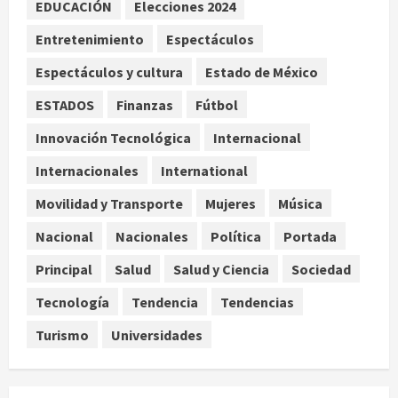
condicionan el éxito del embarazo:
EDUCACIÓN
Elecciones 2024
estudio cambia el foco al
Entretenimiento
Espectáculos
microbioma seminal
3
agosto 6, 2026
Espectáculos y cultura
Estado de México
ESTADOS
Finanzas
Fútbol
¿Sería posible saber si una
inteligencia artificial tiene
Innovación Tecnológica
Internacional
consciencia?
Internacionales
International
agosto 6, 2026
4
Movilidad y Transporte
Mujeres
Música
Sheinbaum confirma que el papa
Nacional
Nacionales
Política
Portada
León XIV no visitará México en su
gira por América Latina
Principal
Salud
Salud y Ciencia
Sociedad
agosto 6, 2026
5
Tecnología
Tendencia
Tendencias
Turismo
Universidades