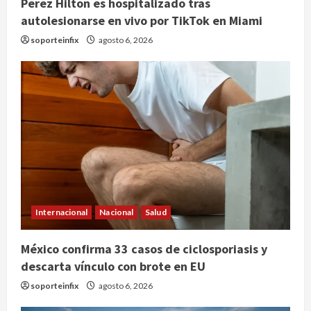
Perez Hilton es hospitalizado tras
autolesionarse en vivo por TikTok en Miami
soporteinfix
agosto 6, 2026
Internacional
Nacional
Salud
México confirma 33 casos de ciclosporiasis y
Publican artículo sobre adaptar la
descarta vínculo con brote en EU
vida social a la de los hijos
soporteinfix
agosto 6, 2026
agosto 6, 2026
2