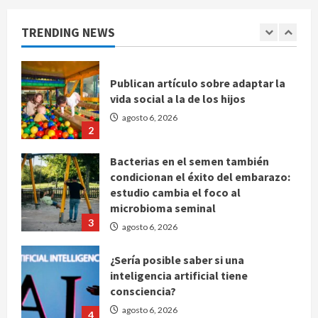
de voces femeninas
TRENDING NEWS
agosto 6, 2026
1
Publican artículo sobre adaptar la
vida social a la de los hijos
agosto 6, 2026
2
Bacterias en el semen también
condicionan el éxito del embarazo:
estudio cambia el foco al
microbioma seminal
3
agosto 6, 2026
¿Sería posible saber si una
inteligencia artificial tiene
consciencia?
agosto 6, 2026
4