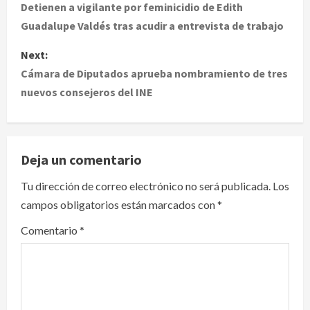
o
Detienen a vigilante por feminicidio de Edith
Guadalupe Valdés tras acudir a entrevista de trabajo
s
Next:
t
Cámara de Diputados aprueba nombramiento de tres
nuevos consejeros del INE
n
a
v
Deja un comentario
i
Tu dirección de correo electrónico no será publicada.
Los
campos obligatorios están marcados con
*
g
Comentario
*
a
t
i