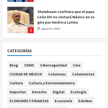
Sheinbaum confirma que el papa
León XIV no visitará México en su
gira por América Latina
agosto 6, 2026
5
Bad Bunny enfrenta dos demandas
millonarias por uso no consentido
CATEGORÍAS
de voces femeninas
agosto 6, 2026
1
Blog
CDMX
Ciberseguridad
Cine
CIUDAD DE MEXICO
Columnas
Columnistas
Publican artículo sobre adaptar la
vida social a la de los hijos
Cultura
Cultura y Entretenimiento
agosto 6, 2026
Deportes
Derecho
Digital
Ecología
2
ECONOMÍA Y FINANZAS
Economía
EdoMex
Bacterias en el semen también