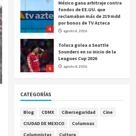
México gana arbitraje contra
fondos de EE.UU. que
reclamaban más de 219 mdd
por bonos de TV Azteca
4
agosto 6, 2026
Toluca golea a Seattle
Sounders en su inicio de la
Leagues Cup 2026
agosto 6, 2026
5
Sin información disponible
sobre el Aeropuerto
CATEGORÍAS
Internacional de la Ciudad de
México
1
agosto 6, 2026
Blog
CDMX
Ciberseguridad
Cine
CIUDAD DE MEXICO
Columnas
SCJN avala obligación
patronal de dar casa y comida
Columnistas
Cultura