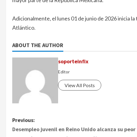
mayor parte de la República Mexicana.
Adicionalmente, el lunes 01 de junio de 2026 inicia l
Atlántico.
ABOUT THE AUTHOR
soporteinfix
Editor
View All Posts
P
Previous:
Desempleo juvenil en Reino Unido alcanza su peor
o