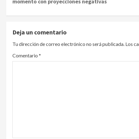
momento con proyecciones negativas
s
t
Deja un comentario
n
Tu dirección de correo electrónico no será publicada.
Los c
a
Comentario
*
v
i
g
a
t
i