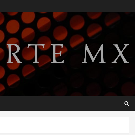
SCJN avala obligación
patronal de dar casa y comida
a jornaleros agrícolas
agosto 6, 2026
2
Turista muere ahogado en
alberca de hotel en Acapulco;
familiares pidieron ayuda
ante falta de personal
3
capacitado
agosto 6, 2026
México gana arbitraje contra
fondos de EE.UU. que
reclamaban más de 219 mdd
por bonos de TV Azteca
4
agosto 6, 2026
Toluca golea a Seattle
Sounders en su inicio de la
Leagues Cup 2026