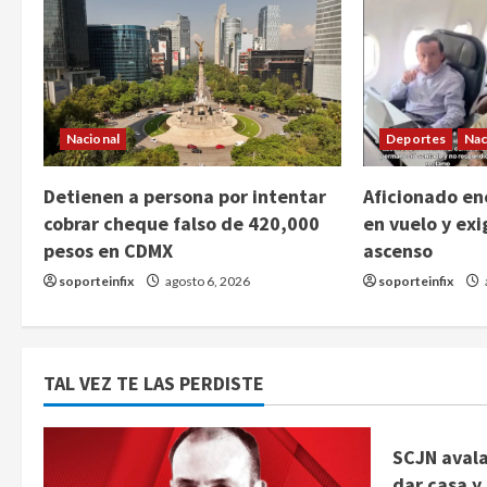
Nacional
Deportes
Nac
Detienen a persona por intentar
Aficionado enc
cobrar cheque falso de 420,000
en vuelo y exi
pesos en CDMX
ascenso
soporteinfix
agosto 6, 2026
soporteinfix
TAL VEZ TE LAS PERDISTE
SCJN avala
dar casa y