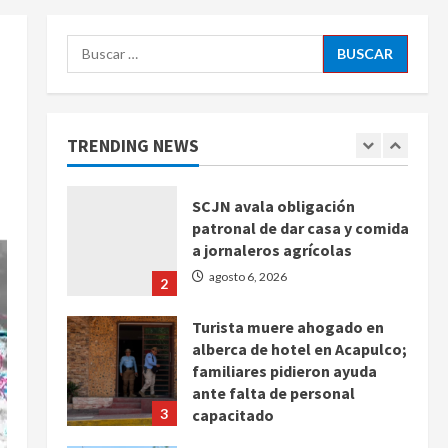
agosto 6, 2026
5
Buscar:
Sin información disponible
sobre el Aeropuerto
Internacional de la Ciudad de
México
TRENDING NEWS
1
agosto 6, 2026
SCJN avala obligación
patronal de dar casa y comida
a jornaleros agrícolas
agosto 6, 2026
2
Turista muere ahogado en
alberca de hotel en Acapulco;
familiares pidieron ayuda
ante falta de personal
3
capacitado
agosto 6, 2026