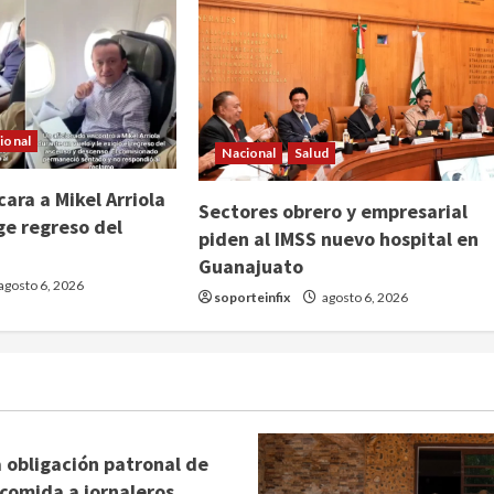
ional
Nacional
Salud
ara a Mikel Arriola
Sectores obrero y empresarial
ge regreso del
piden al IMSS nuevo hospital en
Guanajuato
agosto 6, 2026
soporteinfix
agosto 6, 2026
 obligación patronal de
 comida a jornaleros