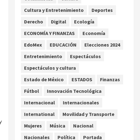
a jornaleros agrícolas
Cultura y Entretenimiento
Deportes
agosto 6, 2026
2
Derecho
Digital
Ecología
Turista muere ahogado en
alberca de hotel en Acapulco;
ECONOMÍA Y FINANZAS
Economía
e
familiares pidieron ayuda
EdoMex
EDUCACIÓN
Elecciones 2024
ante falta de personal
3
capacitado
Entretenimiento
Espectáculos
agosto 6, 2026
México gana arbitraje contra
Espectáculos y cultura
fondos de EE.UU. que
Estado de México
ESTADOS
Finanzas
reclamaban más de 219 mdd
por bonos de TV Azteca
Fútbol
Innovación Tecnológica
4
agosto 6, 2026
Internacional
Internacionales
Toluca golea a Seattle
International
Movilidad y Transporte
Sounders en su inicio de la
y
Leagues Cup 2026
Mujeres
Música
Nacional
agosto 6, 2026
5
Nacionales
Política
Portada