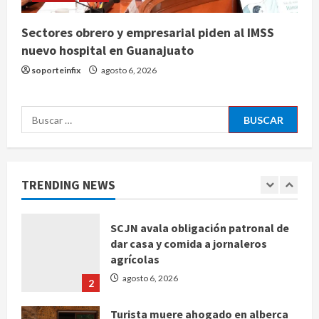
4
agosto 6, 2026
Sectores obrero y empresarial piden al IMSS
nuevo hospital en Guanajuato
Toluca golea a Seattle Sounders en
su inicio de la Leagues Cup 2026
soporteinfix
agosto 6, 2026
agosto 6, 2026
5
Buscar:
Sin información disponible sobre el
Aeropuerto Internacional de la
Ciudad de México
TRENDING NEWS
agosto 6, 2026
1
SCJN avala obligación patronal de
dar casa y comida a jornaleros
agrícolas
agosto 6, 2026
2
Turista muere ahogado en alberca