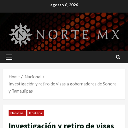
Skip
agosto 6, 2026
to
content
Primary
Menu
Home
Nacional
Investigación y retiro de visas a gobernadores de Sonora
y Tamaulipas
Nacional
Portada
Investigación y retiro de visas