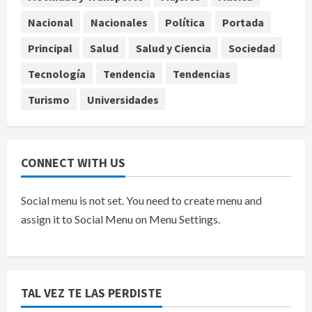
Toluca golea a Seattle Sounders en
Nacional
Nacionales
Política
Portada
su inicio de la Leagues Cup 2026
Principal
Salud
Salud y Ciencia
Sociedad
agosto 6, 2026
5
Tecnología
Tendencia
Tendencias
Turismo
Universidades
CONNECT WITH US
Social menu is not set. You need to create menu and
assign it to Social Menu on Menu Settings.
TAL VEZ TE LAS PERDISTE