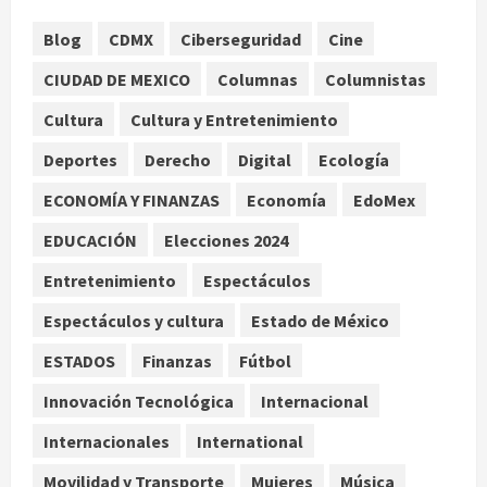
agosto 6, 2026
1
Blog
CDMX
Ciberseguridad
Cine
CIUDAD DE MEXICO
Columnas
Columnistas
SCJN avala obligación patronal de
dar casa y comida a jornaleros
Cultura
Cultura y Entretenimiento
agrícolas
Deportes
Derecho
Digital
Ecología
agosto 6, 2026
2
ECONOMÍA Y FINANZAS
Economía
EdoMex
Turista muere ahogado en alberca
de hotel en Acapulco; familiares
EDUCACIÓN
Elecciones 2024
pidieron ayuda ante falta de
Entretenimiento
Espectáculos
personal capacitado
3
agosto 6, 2026
Espectáculos y cultura
Estado de México
México gana arbitraje contra
ESTADOS
Finanzas
Fútbol
fondos de EE.UU. que reclamaban
Innovación Tecnológica
Internacional
más de 219 mdd por bonos de TV
Azteca
Internacionales
International
4
agosto 6, 2026
Movilidad y Transporte
Mujeres
Música