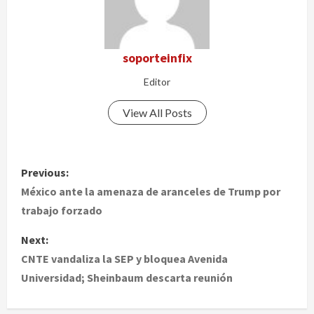
soporteinfix
Editor
View All Posts
P
Previous:
o
México ante la amenaza de aranceles de Trump por
trabajo forzado
s
Next:
t
CNTE vandaliza la SEP y bloquea Avenida
Universidad; Sheinbaum descarta reunión
n
a