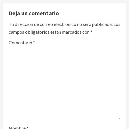
v
Deja un comentario
i
Tu dirección de correo electrónico no será publicada.
Los
campos obligatorios están marcados con
*
g
Comentario
*
a
t
i
o
n
Nombre
*