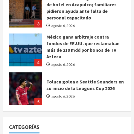
de hotel en Acapulco; familiares
pidieron ayuda ante falta de
personal capacitado
3
agosto 6, 2026
México gana arbitraje contra
fondos de EE.UU. que reclamaban
más de 219 mdd por bonos de TV
Azteca
4
agosto 6, 2026
Toluca golea a Seattle Sounders en
su inicio de la Leagues Cup 2026
agosto 6, 2026
5
Sin información disponible sobre el
Aeropuerto Internacional de la
CATEGORÍAS
Ciudad de México