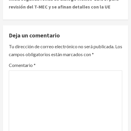
revisión del T-MEC y se afinan detalles con la UE
n
a
v
Deja un comentario
i
Tu dirección de correo electrónico no será publicada.
Los
campos obligatorios están marcados con
*
g
Comentario
*
a
t
i
o
n