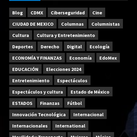
Blog
CDMX
Ciberseguridad
Cine
CIUDAD DE MEXICO
Columnas
Columnistas
Cultura
Cultura y Entretenimiento
Deportes
Derecho
Digital
Ecología
ECONOMÍA Y FINANZAS
Economía
EdoMex
EDUCACIÓN
Elecciones 2024
Entretenimiento
Espectáculos
Espectáculos y cultura
Estado de México
ESTADOS
Finanzas
Fútbol
Innovación Tecnológica
Internacional
Internacionales
International
Movilidad y Transporte
Mujeres
Música