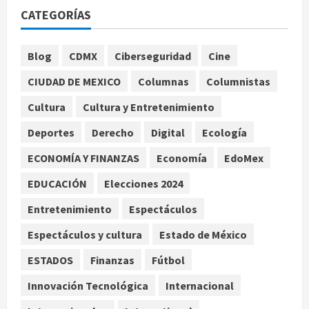
CATEGORÍAS
certificados tras explosión en
Cuernavaca
1
agosto 8, 2026
Blog
CDMX
Ciberseguridad
Cine
Deportes
Internacional
CIUDAD DE MEXICO
Columnas
Columnistas
Fallece Jorge Messi, padre y
representante de Lionel Messi, en
Cultura
Cultura y Entretenimiento
Rosario
Deportes
Derecho
Digital
Ecología
2
agosto 8, 2026
ECONOMÍA Y FINANZAS
Economía
EdoMex
Nacional
Alejandro Moreno critica la
EDUCACIÓN
Elecciones 2024
mañanera como herramienta de
Entretenimiento
Espectáculos
control y señala incongruencia en
regulación del derecho de réplica
3
Espectáculos y cultura
Estado de México
agosto 8, 2026
Internacional
ESTADOS
Finanzas
Fútbol
España impone controles
fronterizos a viajeros de Italia por
Innovación Tecnológica
Internacional
crisis migratoria en Ceuta