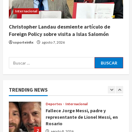
fronterizos a viajeros de Italia por
crisis migratoria en Ceuta
Internacional
4
agosto 8, 2026
Christopher Landau desmiente artículo de
Muere a los 26 años Sydney Towle,
Foreign Policy sobre visita a Islas Salomón
influencer que documentó su lucha
soporteinfix
agosto 7, 2026
contra el cáncer
agosto 8, 2026
5
Buscar:
Nacional
CDMX lanza padrón de instaladores
certificados tras explosión en
Cuernavaca
TRENDING NEWS
1
agosto 8, 2026
Deportes
Internacional
Fallece Jorge Messi, padre y
representante de Lionel Messi, en
Rosario
2
agosto 8, 2026