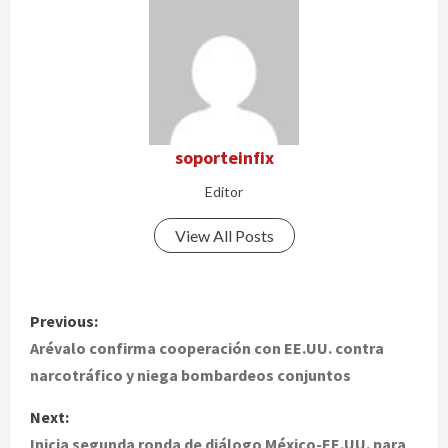
soporteinfix
Editor
View All Posts
P
Previous:
o
Arévalo confirma cooperación con EE.UU. contra
narcotráfico y niega bombardeos conjuntos
s
Next:
t
Inicia segunda ronda de diálogo México-EE.UU. para