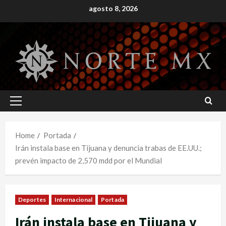
Skip
agosto 8, 2026
to
content
Primary
Menu
Home
Portada
Irán instala base en Tijuana y denuncia trabas de EE.UU.;
prevén impacto de 2,570 mdd por el Mundial
Deportes
Internacional
Portada
Irán instala base en Tijuana y