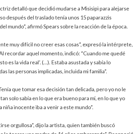
actriz detalló que decidió mudarse a Misisipi para alejarse
uso después del traslado tenía unos 15 paparazzis
del mundo”, afirmó Spears sobre la reacción de la época.
te muy difícil no creer esas cosas”, expresó la intérprete,
”. Al recordar aquel momento, indicó: “Cuando me quedé
 es la vida real’. (…). Estaba asustada y sabía lo
 las personas implicadas, incluida mi familia”.
Tenía que tomar esa decisión tan delicada, pero yo no le
tan solo sabía en lo que era bueno para mí, en lo que yo
na niña inocente iba a venir a este mundo”.
se orgullosa”, dijo la artista, quien también buscó