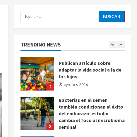
Latina
5
agosto 6, 2026
Buscar:
Bad Bunny enfrenta dos
demandas millonarias por
uso no consentido de voces
femeninas
TRENDING NEWS
1
agosto 6, 2026
Publican artículo sobre
adaptar la vida social a la de
los hijos
agosto 6, 2026
2
Bacterias en el semen
también condicionan el éxito
del embarazo: estudio
cambia el foco al microbioma
3
seminal
agosto 6, 2026