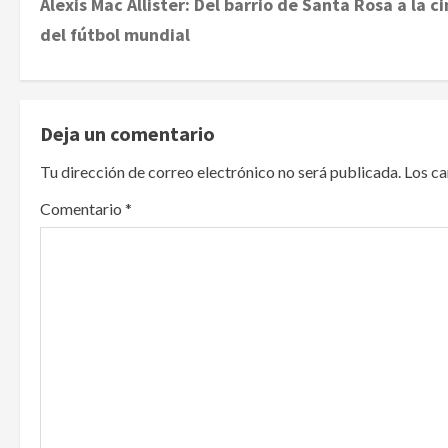
Alexis Mac Allister: Del barrio de Santa Rosa a la c
o
del fútbol mundial
s
t
Deja un comentario
n
Tu dirección de correo electrónico no será publicada.
Los c
a
Comentario
*
v
i
g
a
t
i