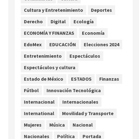
los hijos
Cultura y Entretenimiento
Deportes
agosto 6, 2026
2
Derecho
Digital
Ecología
Bacterias en el semen
también condicionan el éxito
ECONOMÍA Y FINANZAS
Economía
del embarazo: estudio
EdoMex
EDUCACIÓN
Elecciones 2024
cambia el foco al microbioma
3
seminal
Entretenimiento
Espectáculos
agosto 6, 2026
Espectáculos y cultura
¿Sería posible saber si una
inteligencia artificial tiene
Estado de México
ESTADOS
Finanzas
consciencia?
Fútbol
Innovación Tecnológica
agosto 6, 2026
4
Internacional
Internacionales
Sheinbaum confirma que el
papa León XIV no visitará
International
Movilidad y Transporte
México en su gira por América
Mujeres
Música
Nacional
Latina
5
agosto 6, 2026
Nacionales
Política
Portada