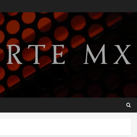
Publican artículo sobre
adaptar la vida social a la de
los hijos
agosto 6, 2026
2
Bacterias en el semen
también condicionan el éxito
del embarazo: estudio
cambia el foco al microbioma
3
seminal
agosto 6, 2026
¿Sería posible saber si una
inteligencia artificial tiene
consciencia?
agosto 6, 2026
4
Sheinbaum confirma que el
papa León XIV no visitará
México en su gira por América