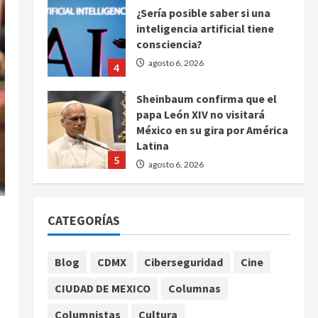
¿Sería posible saber si una
inteligencia artificial tiene
consciencia?
agosto 6, 2026
4
Sheinbaum confirma que el
papa León XIV no visitará
México en su gira por América
Latina
5
agosto 6, 2026
Bad Bunny enfrenta dos
demandas millonarias por
CATEGORÍAS
uso no consentido de voces
femeninas
1
agosto 6, 2026
Blog
CDMX
Ciberseguridad
Cine
CIUDAD DE MEXICO
Columnas
Publican artículo sobre
adaptar la vida social a la de
Columnistas
Cultura