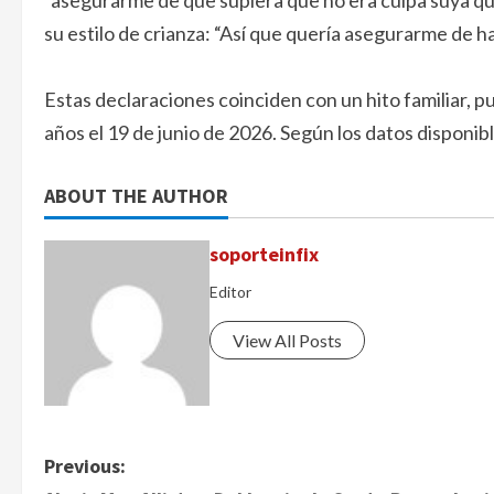
“asegurarme de que supiera que no era culpa suya q
su estilo de crianza: “Así que quería asegurarme de 
Estas declaraciones coinciden con un hito familiar, p
años el 19 de junio de 2026. Según los datos disponi
ABOUT THE AUTHOR
soporteinfix
Editor
View All Posts
P
Previous: