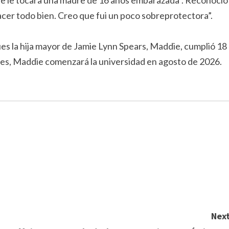
ue le tocara una madre de 16 años embarazada”. Reconoció
hacer todo bien. Creo que fui un poco sobreprotectora”.
ues la hija mayor de Jamie Lynn Spears, Maddie, cumplió 18
bles, Maddie comenzará la universidad en agosto de 2026.
Next