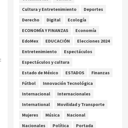
promesas de cambio
Cultura y Entretenimiento
Deportes
2
agosto 7, 2026
Derecho
Digital
Ecología
Hijos de presidentes bajo
escrutinio institucional en
ECONOMÍA Y FINANZAS
Economía
Brasil, Guinea Ecuatorial,
EdoMex
EDUCACIÓN
Elecciones 2024
Angola y EE.UU.
3
agosto 7, 2026
Entretenimiento
Espectáculos
:
Investiga Cofepris posible
Espectáculos y cultura
vínculo de chiles jalapeños
Estado de México
ESTADOS
Finanzas
mexicanos con brote de
salmonelosis en EU
Fútbol
Innovación Tecnológica
4
agosto 7, 2026
Internacional
Internacionales
Ángela Buitrago señala
International
Movilidad y Transporte
videos ocultados en el caso
Ayotzinapa
Mujeres
Música
Nacional
agosto 7, 2026
5
Nacionales
Política
Portada