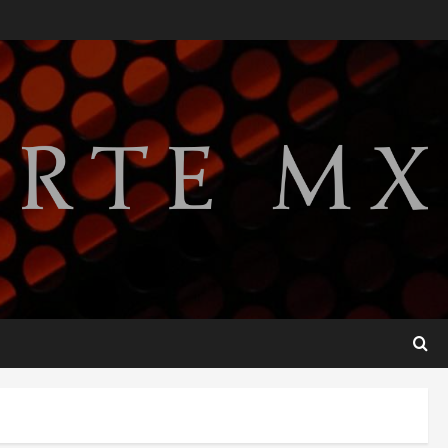
gobierno de Gustavo Petro
tras cuatro años de
promesas de cambio
2
agosto 7, 2026
Hijos de presidentes bajo
escrutinio institucional en
Brasil, Guinea Ecuatorial,
Angola y EE.UU.
3
agosto 7, 2026
Investiga Cofepris posible
vínculo de chiles jalapeños
mexicanos con brote de
salmonelosis en EU
4
agosto 7, 2026
Ángela Buitrago señala
videos ocultados en el caso
Ayotzinapa