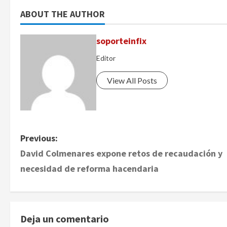
ABOUT THE AUTHOR
soporteinfix
Editor
View All Posts
P
Previous:
David Colmenares expone retos de recaudación y
o
necesidad de reforma hacendaria
s
t
Deja un comentario
n