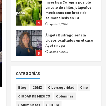
Investiga Cofepris posible
vínculo de chiles jalapeños
mexicanos con brote de
salmonelosis en EU
4
agosto 7, 2026
Ángela Buitrago señala
videos ocultados en el caso
Ayotzinapa
agosto 7, 2026
5
Charlotte FC vs Atlas: Fecha,
horario y canal para ver el
CATEGORÍAS
partido de la Leagues Cup
2026
1
agosto 7, 2026
Blog
CDMX
Ciberseguridad
Cine
Colombia despide al
CIUDAD DE MEXICO
Columnas
gobierno de Gustavo Petro
tras cuatro años de
Columnistas
Cultura