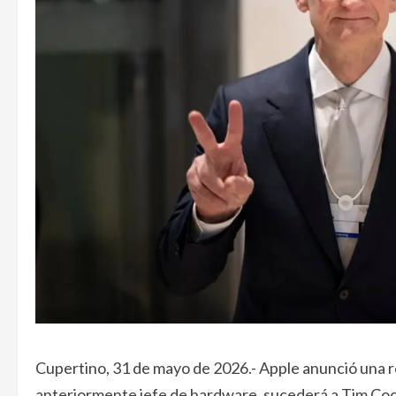
Cupertino, 31 de mayo de 2026.- Apple anunció una r
anteriormente jefe de hardware, sucederá a Tim Coo