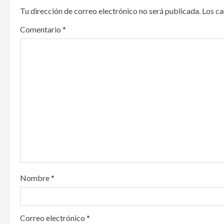
Tu dirección de correo electrónico no será publicada.
Los c
a
Comentario
*
v
i
g
a
t
i
o
Nombre
*
n
Correo electrónico
*