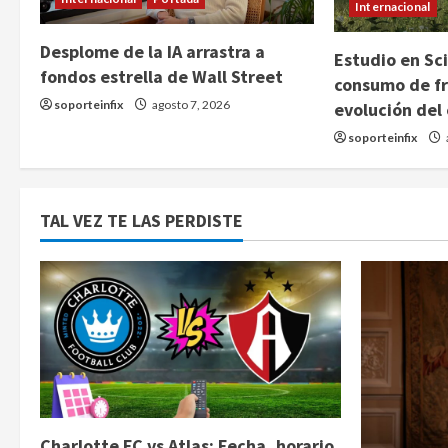
Internacional
Desplome de la IA arrastra a
Estudio en Sci
fondos estrella de Wall Street
consumo de fr
soporteinfix
agosto 7, 2026
evolución del
soporteinfix
TAL VEZ TE LAS PERDISTE
Charlotte FC vs Atlas: Fecha, horario