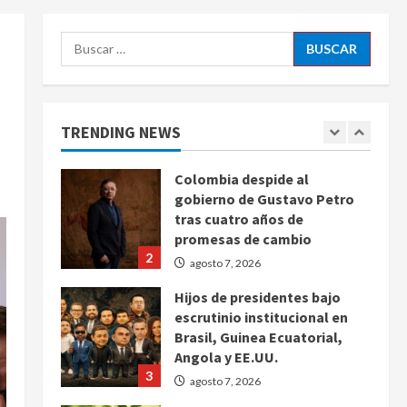
agosto 7, 2026
5
Buscar:
Charlotte FC vs Atlas: Fecha,
horario y canal para ver el
partido de la Leagues Cup
2026
TRENDING NEWS
1
agosto 7, 2026
Colombia despide al
gobierno de Gustavo Petro
tras cuatro años de
promesas de cambio
2
agosto 7, 2026
Hijos de presidentes bajo
escrutinio institucional en
Brasil, Guinea Ecuatorial,
Angola y EE.UU.
3
agosto 7, 2026