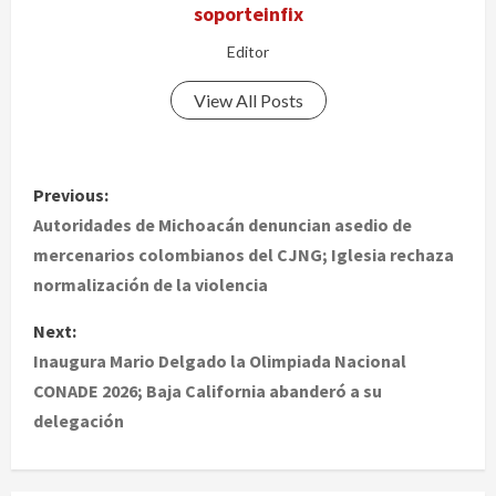
soporteinfix
Editor
View All Posts
P
Previous:
o
Autoridades de Michoacán denuncian asedio de
mercenarios colombianos del CJNG; Iglesia rechaza
s
normalización de la violencia
t
Next:
Inaugura Mario Delgado la Olimpiada Nacional
n
CONADE 2026; Baja California abanderó a su
a
delegación
v