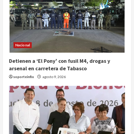
Nacional
Nacional
Detienen a ‘El Pony’ con fusil M4,
drogas y arsenal en carretera de
Detienen a ‘El Pony’ con fusil M4, drogas y
Tabasco
arsenal en carretera de Tabasco
2
agosto 9, 2026
soporteinfix
agosto 9, 2026
Melanie Martinez se presenta en el
Palacio de los Deportes con su tour
‘Hades: The Sacrifice’
agosto 9, 2026
3
Nacional
Sheinbaum defiende reestructura