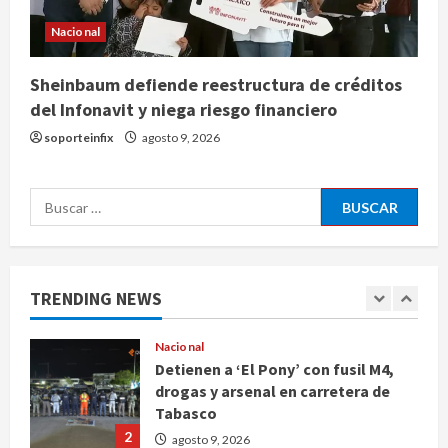
de créditos del Infonavit y niega
riesgo financiero
Nacional
4
agosto 9, 2026
Sheinbaum defiende reestructura de créditos
Internacional
del Infonavit y niega riesgo financiero
Colombia respalda soberanía de
Marruecos sobre el Sáhara y busca
soporteinfix
agosto 9, 2026
TLC
5
agosto 9, 2026
Buscar:
Deportes
Internacional
Portada
Fallece Jorge Messi, padre de
Lionel, a los 68 años en Rosario
TRENDING NEWS
agosto 9, 2026
1
Nacional
Detienen a ‘El Pony’ con fusil M4,
drogas y arsenal en carretera de
Tabasco
2
agosto 9, 2026