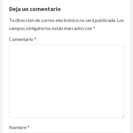
i
Deja un comentario
g
Tu dirección de correo electrónico no será publicada.
Los
a
campos obligatorios están marcados con
*
t
Comentario
*
i
o
n
Nombre
*