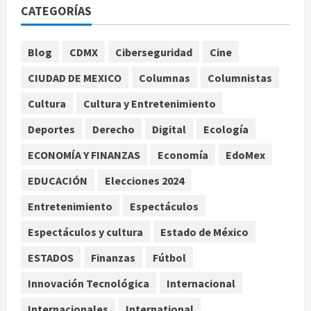
Fallece Jorge Messi, padre de
CATEGORÍAS
Lionel, a los 68 años en Rosario
agosto 9, 2026
1
Blog
CDMX
Ciberseguridad
Cine
Nacional
CIUDAD DE MEXICO
Columnas
Columnistas
Detienen a ‘El Pony’ con fusil M4,
drogas y arsenal en carretera de
Cultura
Cultura y Entretenimiento
Tabasco
Deportes
Derecho
Digital
Ecología
2
agosto 9, 2026
ECONOMÍA Y FINANZAS
Economía
EdoMex
Melanie Martinez se presenta en el
EDUCACIÓN
Elecciones 2024
Palacio de los Deportes con su tour
‘Hades: The Sacrifice’
Entretenimiento
Espectáculos
agosto 9, 2026
3
Espectáculos y cultura
Estado de México
Nacional
ESTADOS
Finanzas
Fútbol
Sheinbaum defiende reestructura
de créditos del Infonavit y niega
Innovación Tecnológica
Internacional
riesgo financiero
Internacionales
International