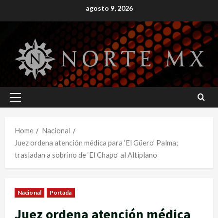
Skip
agosto 9, 2026
to
content
Primary
Menu
Home
Nacional
Juez ordena atención médica para ‘El Güero’ Palma;
trasladan a sobrino de ‘El Chapo’ al Altiplano
Nacional
Portada
Juez ordena atención médica