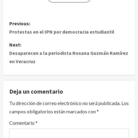
P
Previous:
o
Protestas en el IPN por democracia estudiantil
s
Next:
Desaparecen a la periodista Roxana Guzmán Ramírez
t
en Veracruz
n
a
Deja un comentario
v
Tu dirección de correo electrónico no será publicada.
Los
i
campos obligatorios están marcados con
*
g
Comentario
*
a