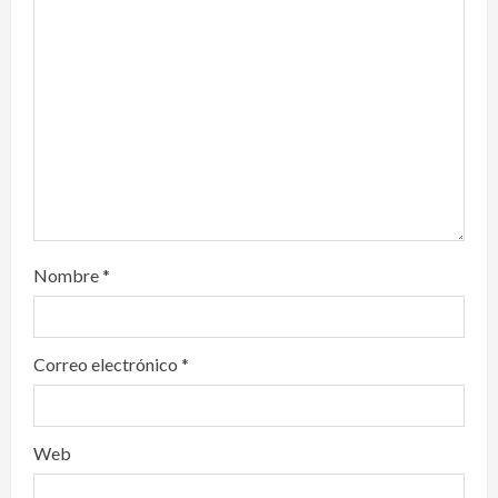
t
i
o
n
Nombre
*
Correo electrónico
*
Web