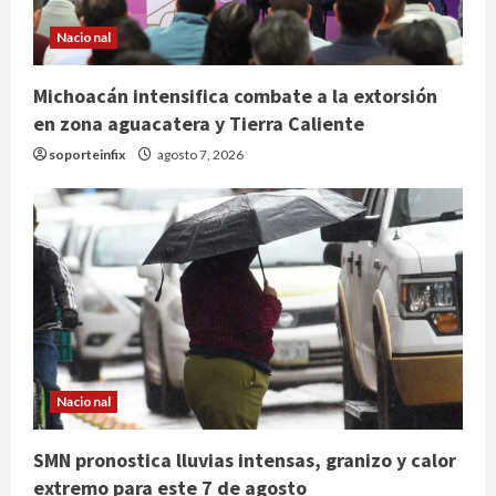
Nacional
Michoacán intensifica combate a la extorsión
en zona aguacatera y Tierra Caliente
soporteinfix
agosto 7, 2026
Nacional
México y Perú restablecen
relaciones diplomáticas tras cuatro
años de enfrentamientos
SMN pronostica lluvias intensas, granizo y calor
extremo para este 7 de agosto
agosto 8, 2026
2