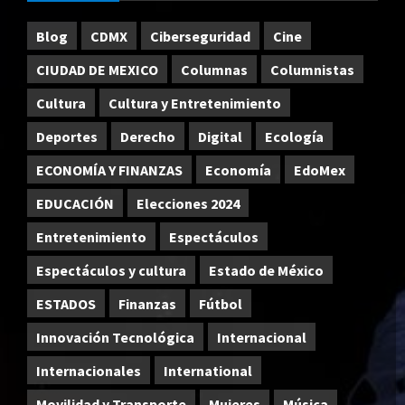
Blog
CDMX
Ciberseguridad
Cine
CIUDAD DE MEXICO
Columnas
Columnistas
Cultura
Cultura y Entretenimiento
Deportes
Derecho
Digital
Ecología
ECONOMÍA Y FINANZAS
Economía
EdoMex
EDUCACIÓN
Elecciones 2024
Entretenimiento
Espectáculos
Espectáculos y cultura
Estado de México
ESTADOS
Finanzas
Fútbol
Innovación Tecnológica
Internacional
Internacionales
International
Movilidad y Transporte
Mujeres
Música