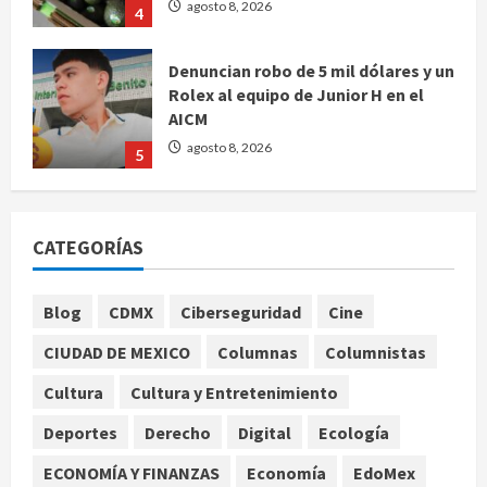
agosto 8, 2026
4
Denuncian robo de 5 mil dólares y un
Rolex al equipo de Junior H en el
AICM
agosto 8, 2026
5
EE. UU. reconoce apoyo de
Sheinbaum contra el narco pero
CATEGORÍAS
advierte que persisten desafíos
agosto 8, 2026
1
Blog
CDMX
Ciberseguridad
Cine
CIUDAD DE MEXICO
Columnas
Columnistas
México y Perú restablecen
relaciones diplomáticas tras cuatro
Cultura
Cultura y Entretenimiento
años de enfrentamientos
Deportes
Derecho
Digital
Ecología
agosto 8, 2026
2
ECONOMÍA Y FINANZAS
Economía
EdoMex