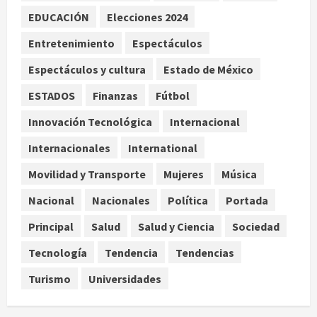
Declaran accidental la muerte de
EDUCACIÓN
Elecciones 2024
Brandon Clarke por consumo de
heroína y cocaína
Entretenimiento
Espectáculos
agosto 8, 2026
3
Espectáculos y cultura
Estado de México
ESTADOS
Finanzas
Fútbol
Estados Unidos reanuda
parcialmente los envíos de
Innovación Tecnológica
Internacional
aguacate desde México
Internacionales
International
agosto 8, 2026
4
Movilidad y Transporte
Mujeres
Música
Denuncian robo de 5 mil dólares y un
Nacional
Nacionales
Política
Portada
Rolex al equipo de Junior H en el
AICM
Principal
Salud
Salud y Ciencia
Sociedad
agosto 8, 2026
5
Tecnología
Tendencia
Tendencias
Turismo
Universidades