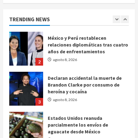
Sheinbaum contra el narco pero
advierte que persisten desafíos
TRENDING NEWS
agosto 8, 2026
1
México y Perú restablecen
relaciones diplomáticas tras cuatro
años de enfrentamientos
agosto 8, 2026
2
Declaran accidental la muerte de
Brandon Clarke por consumo de
heroína y cocaína
agosto 8, 2026
3
Estados Unidos reanuda
parcialmente los envíos de
aguacate desde México