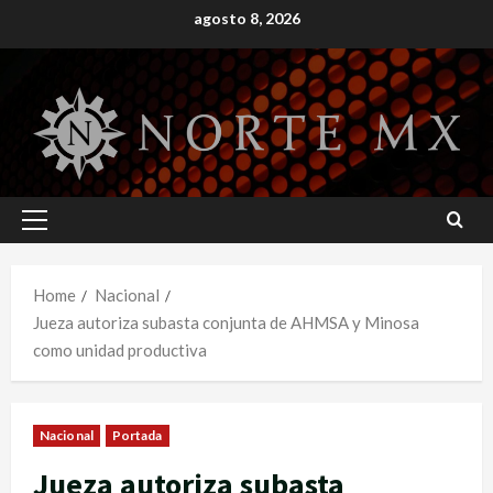
Skip
agosto 8, 2026
to
content
Primary
Menu
Home
Nacional
Jueza autoriza subasta conjunta de AHMSA y Minosa
como unidad productiva
Nacional
Portada
Jueza autoriza subasta